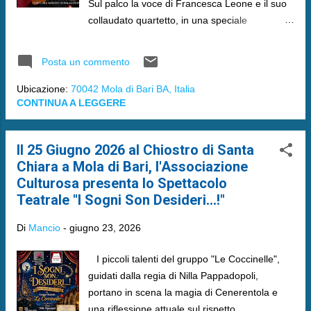
Sul palco la voce di Francesca Leone e il suo
collaudato quartetto, in una speciale
collaborazione con il Duke Jazz Club.
Posta un commento
Ubicazione:
70042 Mola di Bari BA, Italia
CONTINUA A LEGGERE
Il 25 Giugno 2026 al Chiostro di Santa
Chiara a Mola di Bari, l'Associazione
Culturosa presenta lo Spettacolo
Teatrale "I Sogni Son Desideri...!"
Di
Mancio
-
giugno 23, 2026
​ I piccoli talenti del gruppo "Le Coccinelle",
guidati dalla regia di Nilla Pappadopoli,
portano in scena la magia di Cenerentola e
una riflessione attuale sul rispetto