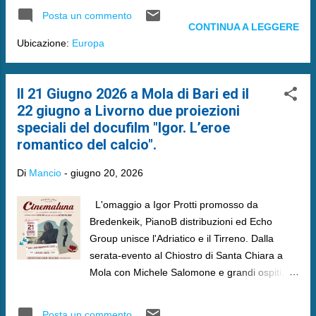
Posta un commento
CONTINUA A LEGGERE
Ubicazione:
Europa
Il 21 Giugno 2026 a Mola di Bari ed il
22 giugno a Livorno due proiezioni
speciali del docufilm "Igor. L’eroe
romantico del calcio".
Di
Mancio
-
giugno 20, 2026
L'omaggio a Igor Protti promosso da
Bredenkeik, PianoB distribuzioni ed Echo
Group unisce l'Adriatico e il Tirreno. Dalla
serata-evento al Chiostro di Santa Chiara a
Mola con Michele Salomone e grandi ospiti,
fino alla Fortezza Vecchia di Livorno: il
commovente addio della figlia e il ricordo
Posta un commento