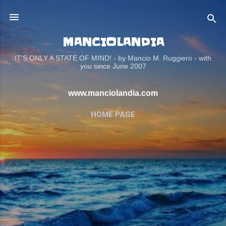
Passa ai contenuti principali
MANCIOLANDIA
IT'S ONLY A STATE OF MIND! - by Mancio M. Ruggiero - with
you since June 2007
www.manciolandia.com
HOME PAGE