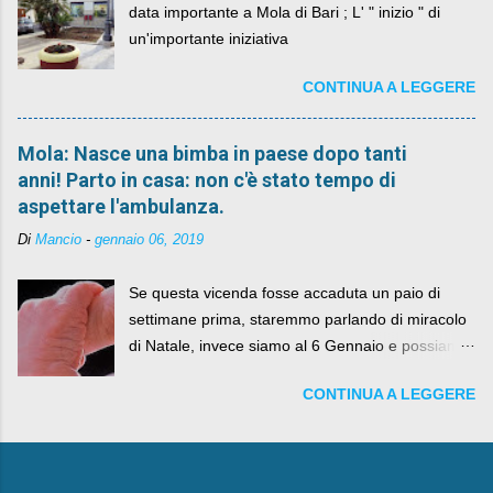
data importante a Mola di Bari ; L' " inizio " di
un'importante iniziativa
CONTINUA A LEGGERE
Mola: Nasce una bimba in paese dopo tanti
anni! Parto in casa: non c'è stato tempo di
aspettare l'ambulanza.
Di
Mancio
-
gennaio 06, 2019
Se questa vicenda fosse accaduta un paio di
settimane prima, staremmo parlando di miracolo
di Natale, invece siamo al 6 Gennaio e possiamo
fare anche battute sulla rivalità tra Babbo Natale
CONTINUA A LEGGERE
e la Befana, visto il lieto epilogo della vicenda.