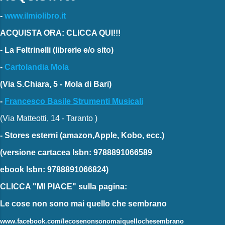
-
www.ilmiolibro.it
ACQUISTA ORA: CLICCA QUI!!!
-
La Feltrinelli
(librerie e/o sito)
-
Cartolandia Mola
(Via S.Chiara, 5 - Mola di Bari)
-
Francesco Basile Strumenti Musicali
(Via Matteotti, 14 - Taranto )
-
Stores esterni
(amazon,Apple, Kobo, ecc.)
(versione cartacea
Isbn: 9788891066589
ebook
Isbn: 9788891066824)
CLICCA "MI PIACE"
sulla pagina:
Le cose non sono mai quello che sembrano
www.facebook.com/lecosenonsonomaiquellochesembrano