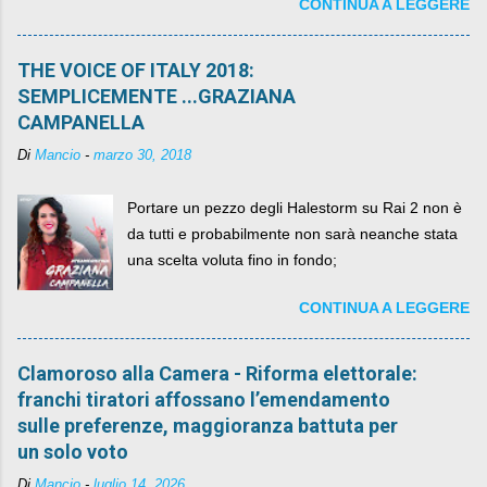
CONTINUA A LEGGERE
per un numero esorbitante di mesi, non ci sarà
più. C'era una volta Piazza XX Settembre ,
THE VOICE OF ITALY 2018:
SEMPLICEMENTE ...GRAZIANA
CAMPANELLA
Di
Mancio
-
marzo 30, 2018
Portare un pezzo degli Halestorm su Rai 2 non è
da tutti e probabilmente non sarà neanche stata
una scelta voluta fino in fondo;
CONTINUA A LEGGERE
Clamoroso alla Camera - Riforma elettorale:
franchi tiratori affossano l’emendamento
sulle preferenze, maggioranza battuta per
un solo voto
Di
Mancio
-
luglio 14, 2026