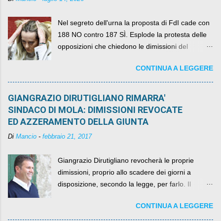
Nel segreto dell'urna la proposta di FdI cade con
188 NO contro 187 SÌ. Esplode la protesta delle
opposizioni che chiedono le dimissioni del
governo, mentre la coalizione si spacca sul nodo
CONTINUA A LEGGERE
della legge elettorale
GIANGRAZIO DIRUTIGLIANO RIMARRA'
SINDACO DI MOLA: DIMISSIONI REVOCATE
ED AZZERAMENTO DELLA GIUNTA
Di
Mancio
-
febbraio 21, 2017
Giangrazio Dirutigliano revocherà le proprie
dimissioni, proprio allo scadere dei giorni a
disposizione, secondo la legge, per farlo. Il
sindaco rimarrà al suo posto, con buona pace di
CONTINUA A LEGGERE
quelli che si auspicavano il contrario.