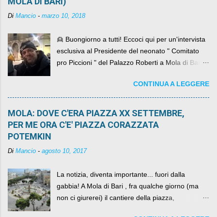
MOLA DI BARI)
Di
Mancio
-
marzo 10, 2018
👱 Buongiorno a tutti! Eccoci qui per un'intervista
esclusiva al Presidente del neonato " Comitato
pro Piccioni " del Palazzo Roberti a Mola di Bari ,
abbiamo l'onore di avere con noi il ... non so
CONTINUA A LEGGERE
come definirlo... signor?....
MOLA: DOVE C'ERA PIAZZA XX SETTEMBRE,
PER ME ORA C'E' PIAZZA CORAZZATA
POTEMKIN
Di
Mancio
-
agosto 10, 2017
La notizia, diventa importante... fuori dalla
gabbia! A Mola di Bari , fra qualche giorno (ma
non ci giurerei) il cantiere della piazza,
scandalosamente contenente la stessa per intero