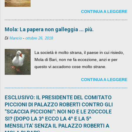
networks da qualche anno ognuno può dire la
CONTINUA A LEGGERE
sua lasciandone anche traccia scritta nel web.
Mola: La papera non galleggia ... più.
Di
Mancio
-
ottobre 26, 2018
La società è molto strana, il paese in cui risiedo,
Mola di Bari, non ne fa eccezione, anzi e per
questo vi accadono cose molto strane.
CONTINUA A LEGGERE
ESCLUSIVO: IL PRESIDENTE DEL COMITATO
PICCIONI DI PALAZZO ROBERTI CONTRO GLI
"SCACCIA PICCIONI": NOI NO E LE ZOCCOLE
SI? (DOPO LA 3^ ECCO LA 4^ E LA 5^
MENSILITA' SENZA IL PALAZZO ROBERTI A