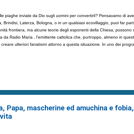
 piaghe inviate da Dio sugli uomini per convertirli? Pensavamo di aver
a, Brindisi, Laterza, Bologna, o in un qualsiasi ecovillaggio, puoi far pa
unità frontiera, ma alcune teorie degli esponenti della Chiesa, possono
iva da Radio Maria , l'emittente cattolica che, purtroppo, almeno in ques
 creare ulteriori fanatismi attorno a questa situazione. In uno dei progr
nzaga , è stata partorito questo nuovo punto di vista: « la pandemia ch
ubbi... « La natura è ormai ostile a noi e con questo coronavirus abbi
omento propizio, basta ascoltare il messaggio della Madonna di Medj...
a, Papa, mascherine ed amuchina e fobia
vita