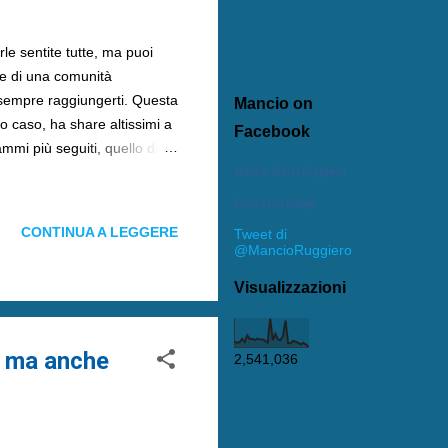
le sentite tutte, ma puoi
rte di una comunità
 sempre raggiungerti. Questa
Mancio on
to caso, ha share altissimi a
Facebook
ammi più seguiti, quello delle
e si è abbattuta sulla
Mancio Mario Ruggiero
amo aperto gli occhi,
Crea il tuo badge
CONTINUA A LEGGERE
Tweet di
@MancioRuggiero
Visualizzazioni
, ma anche
2,541,036