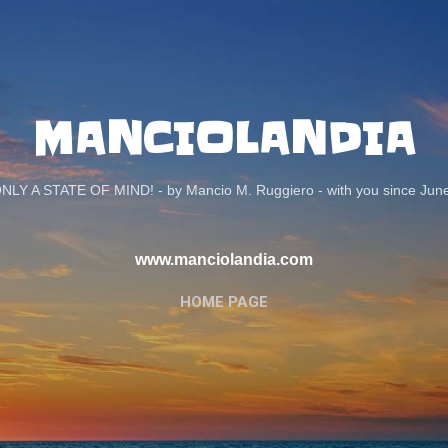
Passa ai contenuti principali
MANCIOLANDIA
ONLY A STATE OF MIND! - by Mancio M. Ruggiero - with you since Jun
www.manciolandia.com
HOME PAGE