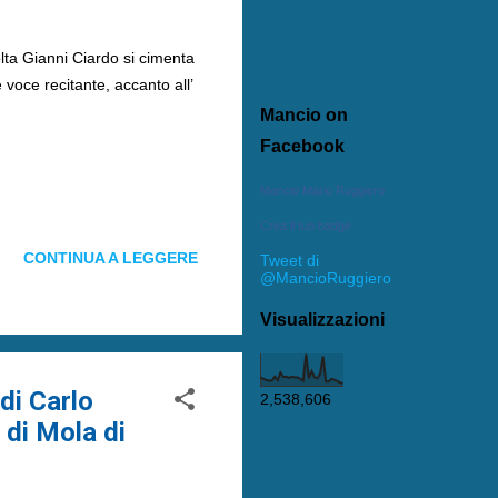
lta Gianni Ciardo si cimenta
 voce recitante, accanto all’
Mancio on
Facebook
Mancio Mario Ruggiero
Crea il tuo badge
CONTINUA A LEGGERE
Tweet di
@MancioRuggiero
Visualizzazioni
di Carlo
2,538,606
 di Mola di