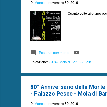
Di
Mancio
-
novembre 30, 2019
Quante volte abbiamo pens
Posta un commento
Ubicazione:
70042 Mola di Bari BA, Italia
80° Anniversario della Morte
- Palazzo Pesce - Mola di Bar
Di
Mancio
-
novembre 30, 2019