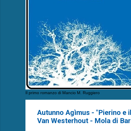
Il primo romanzo di Mancio M. Ruggiero
Autunno Agìmus - "Pierino e i
Van Westerhout - Mola di Bar