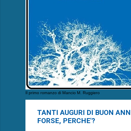
Il primo romanzo di Mancio M. Ruggiero
TANTI AUGURI DI BUON ANNO! 
FORSE, PERCHE'?