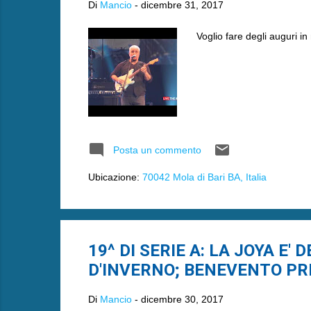
Di
Mancio
-
dicembre 31, 2017
Voglio fare degli auguri 
Posta un commento
Ubicazione:
70042 Mola di Bari BA, Italia
19^ DI SERIE A: LA JOYA E'
D'INVERNO; BENEVENTO PR
Di
Mancio
-
dicembre 30, 2017