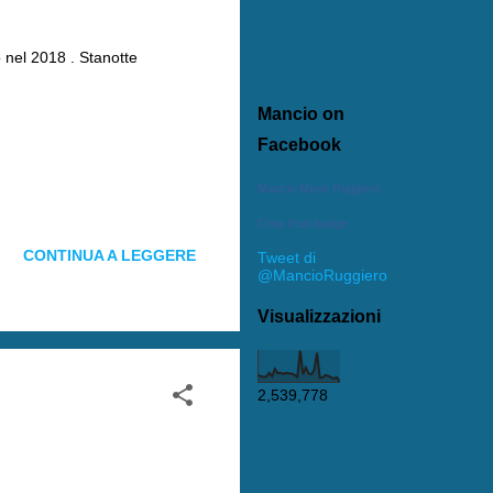
 nel 2018 . Stanotte
Mancio on
Facebook
Mancio Mario Ruggiero
Crea il tuo badge
CONTINUA A LEGGERE
Tweet di
@MancioRuggiero
Visualizzazioni
2,539,778