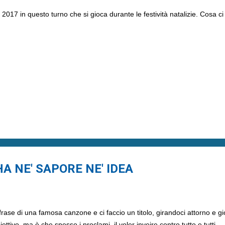
el 2017 in questo turno che si gioca durante le festività natalizie. Cosa ci
A NE' SAPORE NE' IDEA
 frase di una famosa canzone e ci faccio un titolo, girandoci attorno e 
iettivo, ma è che spesso i proclami, il voler inveire contro tutto e tutti 