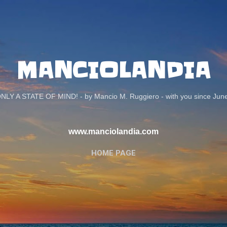
Passa ai contenuti principali
MANCIOLANDIA
ONLY A STATE OF MIND! - by Mancio M. Ruggiero - with you since Jun
www.manciolandia.com
HOME PAGE