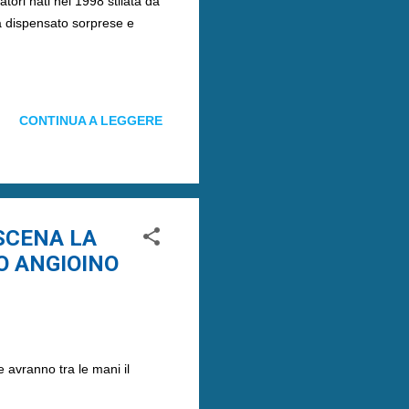
atori nati nel 1998 stilata da
a dispensato sorprese e
CONTINUA A LEGGERE
 SCENA LA
O ANGIOINO
 avranno tra le mani il