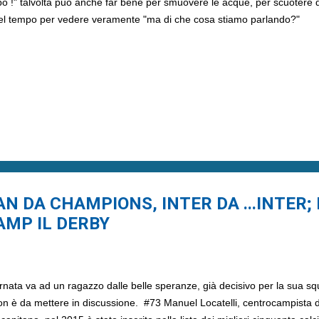
upo !" talvolta può anche far bene per smuovere le acque, per scuotere 
nel tempo per vedere veramente "ma di che cosa stiamo parlando?"
ILAN DA CHAMPIONS, INTER DA ...INTER;
AMP IL DERBY
rnata va ad un ragazzo dalle belle speranze, già decisivo per la sua sq
 non è da mettere in discussione. #73 Manuel Locatelli, centrocampista 