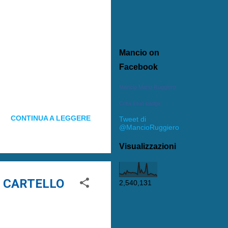
Mancio on
Facebook
Mancio Mario Ruggiero
Crea il tuo badge
CONTINUA A LEGGERE
Tweet di
@MancioRuggiero
Visualizzazioni
DI CARTELLO
2,540,131