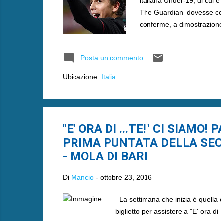
italiana Under-19, di cui è 
The Guardian; dovesse con
conferme, a dimostrazione
Posta un commento
Ubicazione:
Italia
"E' ORA DI ...TE!" CI SIAM
PRIMA PUNTATA DELLA SEC
- MOLA DI BARI
Di
Mancio
-
ottobre 23, 2016
La settimana che inizia è quella 
biglietto per assistere a "E' ora di 