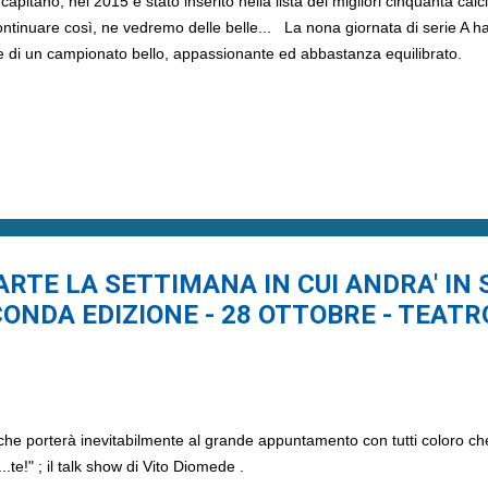
capitano, nel 2015 è stato inserito nella lista dei migliori cinquanta calci
tinuare così, ne vedremo delle belle... La nona giornata di serie A h
 di un campionato bello, appassionante ed abbastanza equilibrato.
O! PARTE LA SETTIMANA IN CUI ANDRA' IN
ONDA EDIZIONE - 28 OTTOBRE - TEATR
che porterà inevitabilmente al grande appuntamento con tutti coloro che
...te!" ; il talk show di Vito Diomede .