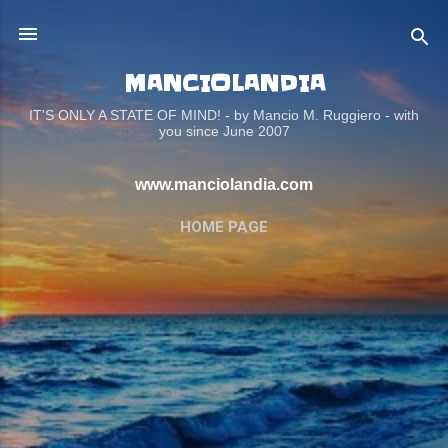
Passa ai contenuti principali
MANCIOLANDIA
IT'S ONLY A STATE OF MIND! - by Mancio M. Ruggiero - with
you since June 2007
www.manciolandia.com
HOME PAGE