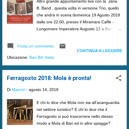
Altro grande appuntamento live con la Jana
B. Band , questa volta in versione Trio, quello
che andrà in scena domenica 19 Agosto 2018
dalle ore 22:00, presso il Miramare Caffè -
Lungomare Imperatore Augusto 12 a Bari .
L'occasione di rimanere ancora una volta
sbalorditi dalla voce di Graziana "Jana"
Posta un commento
Campanella e dalla chitarra acustica di
CONTINUA A LEGGERE
Stefano Sorressa e il caldo basso di Nicola
Ubicazione:
Bari BA, Italia
Martino .
Ferragosto 2018: Mola è pronta!
Di
Mancio
-
agosto 14, 2018
E chi lo dice che Mola non sia all'avanguardia
nel settore turistico? E chi lo dice che il
Ferragosto si può trascorrere nello stesso
modo a Mola di Bari ed in altre spiagge?