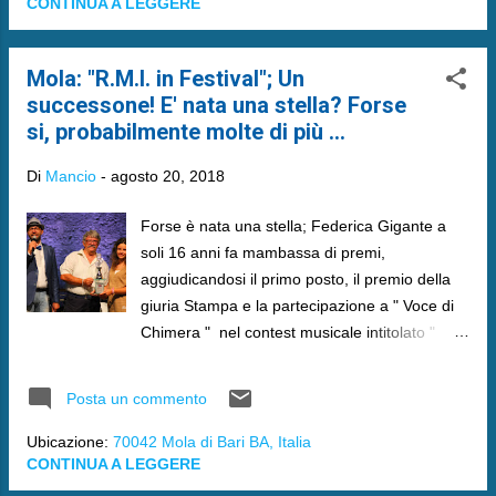
CONTINUA A LEGGERE
Mola: "R.M.I. in Festival"; Un
successone! E' nata una stella? Forse
si, probabilmente molte di più ...
Di
Mancio
-
agosto 20, 2018
Forse è nata una stella; Federica Gigante a
soli 16 anni fa mambassa di premi,
aggiudicandosi il primo posto, il premio della
giuria Stampa e la partecipazione a " Voce di
Chimera " nel contest musicale intitolato "
R.M.I. in festival " che si è svolto presso
l'Arena Castello in Mola di Bari il 18 Agosto
Posta un commento
2018 .
Ubicazione:
70042 Mola di Bari BA, Italia
CONTINUA A LEGGERE