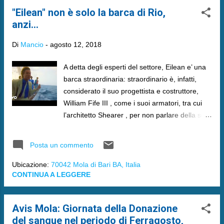
"Eilean" non è solo la barca di Rio,
anzi...
Di
Mancio
-
agosto 12, 2018
A detta degli esperti del settore, Eilean e’ una
barca straordinaria: straordinario è, infatti,
considerato il suo progettista e costruttore,
William Fife III , come i suoi armatori, tra cui
l’architetto Shearer , per non parlare della sua
storia e di quando è diventata una star anche
in altri ambiti, come quello musicale.
Posta un commento
Ubicazione:
70042 Mola di Bari BA, Italia
CONTINUA A LEGGERE
Avis Mola: Giornata della Donazione
del sangue nel periodo di Ferragosto,