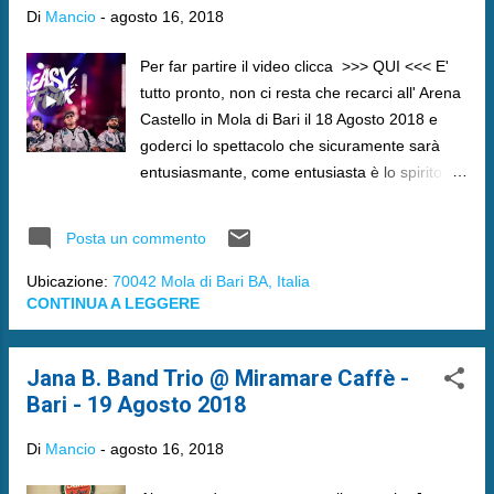
Di
Mancio
-
agosto 16, 2018
Per far partire il video clicca >>> QUI <<< E'
tutto pronto, non ci resta che recarci all' Arena
Castello in Mola di Bari il 18 Agosto 2018 e
goderci lo spettacolo che sicuramente sarà
entusiasmante, come entusiasta è lo spirito
con cui Radio Mola International ha realizzato
questo contest musicale che si inserisce
Posta un commento
prepotentemente nei maggiori eventi delle
nostre zone.
Ubicazione:
70042 Mola di Bari BA, Italia
CONTINUA A LEGGERE
Jana B. Band Trio @ Miramare Caffè -
Bari - 19 Agosto 2018
Di
Mancio
-
agosto 16, 2018