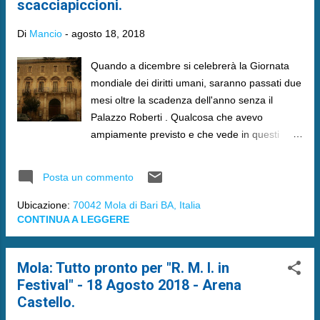
scacciapiccioni.
Di
Mancio
-
agosto 18, 2018
Quando a dicembre si celebrerà la Giornata
mondiale dei diritti umani, saranno passati due
mesi oltre la scadenza dell'anno senza il
Palazzo Roberti . Qualcosa che avevo
ampiamente previsto e che vede in questi
giorni giungere alla disdicevole cifra dei 10
mesi senza poter usufruire dell'importante
Posta un commento
struttura.
Ubicazione:
70042 Mola di Bari BA, Italia
CONTINUA A LEGGERE
Mola: Tutto pronto per "R. M. I. in
Festival" - 18 Agosto 2018 - Arena
Castello.