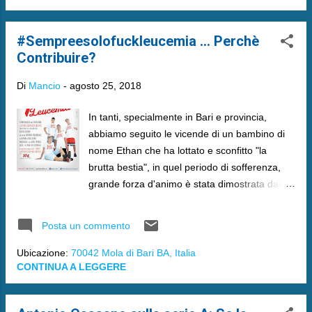
#Sempreesolofuckleucemia ... Perchè
Contribuire?
Di
Mancio
-
agosto 25, 2018
In tanti, specialmente in Bari e provincia,
abbiamo seguito le vicende di un bambino di
nome Ethan che ha lottato e sconfitto "la
brutta bestia", in quel periodo di sofferenza,
grande forza d'animo è stata dimostrata dai
genitori del piccolo e dai tanti che si sono
stretti attorno a questa famiglia che è
Posta un commento
diventata via via sempre più grande.
Ubicazione:
70042 Mola di Bari BA, Italia
CONTINUA A LEGGERE