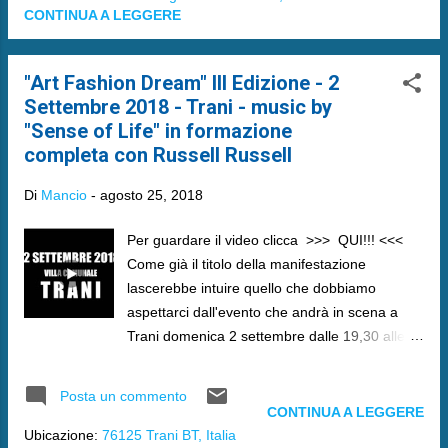
CONTINUA A LEGGERE
"Art Fashion Dream" III Edizione - 2
Settembre 2018 - Trani - music by
"Sense of Life" in formazione
completa con Russell Russell
Di
Mancio
-
agosto 25, 2018
Per guardare il video clicca >>> QUI!!! <<<
Come già il titolo della manifestazione
lascerebbe intuire quello che dobbiamo
aspettarci dall'evento che andrà in scena a
Trani domenica 2 settembre dalle 19,30 alle
23,30 circa è un connubio tra s filate di moda,
performance artistiche e musica di spessore.
Posta un commento
CONTINUA A LEGGERE
Ubicazione:
76125 Trani BT, Italia