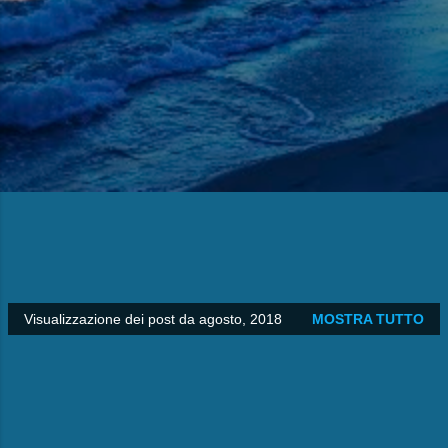
Visualizzazione dei post da agosto, 2018
MOSTRA TUTTO
P
o
s
t