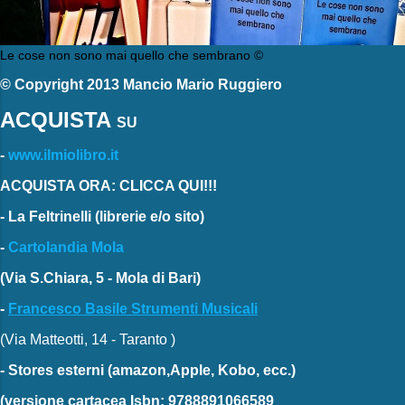
Le cose non sono mai quello che sembrano ©
© Copyright 2013 Mancio Mario Ruggiero
ACQUISTA
SU
-
www.ilmiolibro.it
ACQUISTA ORA: CLICCA QUI!!!
-
La Feltrinelli
(librerie e/o sito)
-
Cartolandia Mola
(Via S.Chiara, 5 - Mola di Bari)
-
Francesco Basile Strumenti Musicali
(Via Matteotti, 14 - Taranto )
-
Stores esterni
(amazon,Apple, Kobo, ecc.)
(versione cartacea
Isbn: 9788891066589