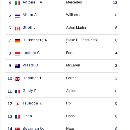
4
Antonelli A.
Mercedes
12
5
Albon A.
Williams
10
6
Stroll L.
Aston Martin
8
7
Hulkenberg N.
Stake F1 Team Kick
6
Sauber
8
Leclerc C.
Ferrari
4
9
Piastri O.
McLaren
2
10
Hamilton L.
Ferrari
1
11
Gasly P.
Alpine
0
12
Tsunoda Y.
Rb
0
13
Ocon E.
Haas
0
14
Bearman O.
Haas
0