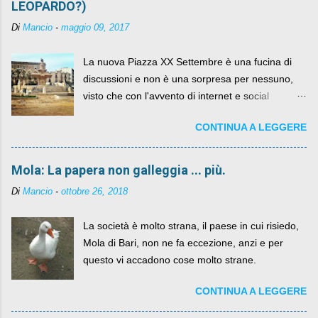
LEOPARDO?)
Di
Mancio
-
maggio 09, 2017
La nuova Piazza XX Settembre è una fucina di
discussioni e non è una sorpresa per nessuno,
visto che con l'avvento di internet e social
networks da qualche anno ognuno può dire la
CONTINUA A LEGGERE
sua lasciandone anche traccia scritta nel web.
Mola: La papera non galleggia ... più.
Di
Mancio
-
ottobre 26, 2018
La società è molto strana, il paese in cui risiedo,
Mola di Bari, non ne fa eccezione, anzi e per
questo vi accadono cose molto strane.
CONTINUA A LEGGERE