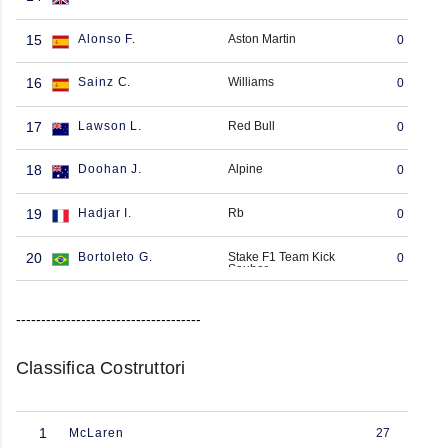
15
Alonso F.
Aston Martin
0
16
Sainz C.
Williams
0
17
Lawson L.
Red Bull
0
18
Doohan J.
Alpine
0
19
Hadjar I.
Rb
0
20
Bortoleto G.
Stake F1 Team Kick
0
Sauber
-------------------------------------
Classifica Costruttori
1
McLaren
27