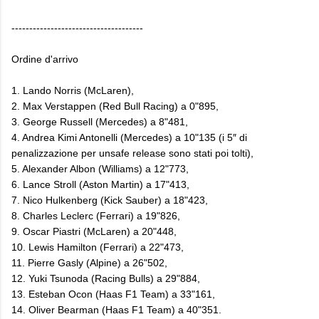
-------------------------------------
Ordine d'arrivo
1. Lando Norris (McLaren),
2. Max Verstappen (Red Bull Racing) a 0"895,
3. George Russell (Mercedes) a 8"481,
4. Andrea Kimi Antonelli (Mercedes) a 10"135 (i 5″ di
penalizzazione per unsafe release sono stati poi tolti),
5. Alexander Albon (Williams) a 12"773,
6. Lance Stroll (Aston Martin) a 17"413,
7. Nico Hulkenberg (Kick Sauber) a 18"423,
8. Charles Leclerc (Ferrari) a 19"826,
9. Oscar Piastri (McLaren) a 20"448,
10. Lewis Hamilton (Ferrari) a 22"473,
11. Pierre Gasly (Alpine) a 26"502,
12. Yuki Tsunoda (Racing Bulls) a 29"884,
13. Esteban Ocon (Haas F1 Team) a 33"161,
14. Oliver Bearman (Haas F1 Team) a 40"351.