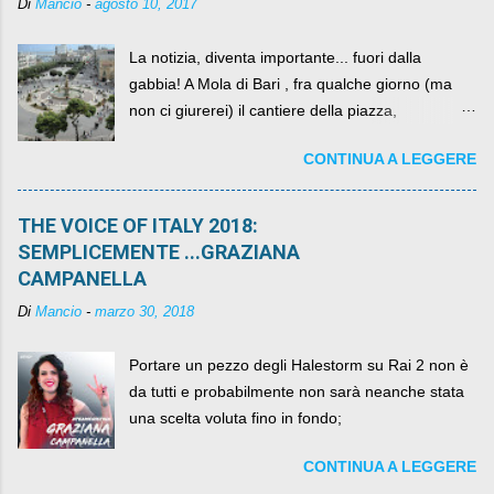
Di
Mancio
-
agosto 10, 2017
La notizia, diventa importante... fuori dalla
gabbia! A Mola di Bari , fra qualche giorno (ma
non ci giurerei) il cantiere della piazza,
scandalosamente contenente la stessa per intero
CONTINUA A LEGGERE
per un numero esorbitante di mesi, non ci sarà
più. C'era una volta Piazza XX Settembre ,
THE VOICE OF ITALY 2018:
SEMPLICEMENTE ...GRAZIANA
CAMPANELLA
Di
Mancio
-
marzo 30, 2018
Portare un pezzo degli Halestorm su Rai 2 non è
da tutti e probabilmente non sarà neanche stata
una scelta voluta fino in fondo;
CONTINUA A LEGGERE