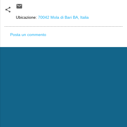
Ubicazione:
70042 Mola di Bari BA, Italia
Posta un commento
C
o
m
m
e
n
t
i