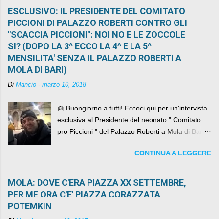
ESCLUSIVO: IL PRESIDENTE DEL COMITATO
PICCIONI DI PALAZZO ROBERTI CONTRO GLI
"SCACCIA PICCIONI": NOI NO E LE ZOCCOLE
SI? (DOPO LA 3^ ECCO LA 4^ E LA 5^
MENSILITA' SENZA IL PALAZZO ROBERTI A
MOLA DI BARI)
Di
Mancio
-
marzo 10, 2018
👱 Buongiorno a tutti! Eccoci qui per un'intervista
esclusiva al Presidente del neonato " Comitato
pro Piccioni " del Palazzo Roberti a Mola di Bari ,
abbiamo l'onore di avere con noi il ... non so
CONTINUA A LEGGERE
come definirlo... signor?....
MOLA: DOVE C'ERA PIAZZA XX SETTEMBRE,
PER ME ORA C'E' PIAZZA CORAZZATA
POTEMKIN