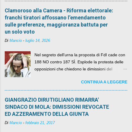
Clamoroso alla Camera - Riforma elettorale:
franchi tiratori affossano l’emendamento
sulle preferenze, maggioranza battuta per
un solo voto
Di
Mancio
-
luglio 14, 2026
Nel segreto dell'urna la proposta di FdI cade con
188 NO contro 187 SÌ. Esplode la protesta delle
opposizioni che chiedono le dimissioni del
governo, mentre la coalizione si spacca sul nodo
CONTINUA A LEGGERE
della legge elettorale
GIANGRAZIO DIRUTIGLIANO RIMARRA'
SINDACO DI MOLA: DIMISSIONI REVOCATE
ED AZZERAMENTO DELLA GIUNTA
Di
Mancio
-
febbraio 21, 2017