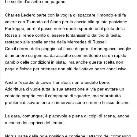
Le scelte d’assetto non pagano.
Charles Leclerc parte con la voglia di spaccare il mondo e si fa
valere con Tsunoda ed Albon per la caccia alla quinta posizione.
Purtroppo, però, il passo non è quello sperato ed il pilota della
Rossa si rende conto di essere lontanissimo dal trio di testa,
restando alle spalle anche della Mercedes di Russell.
Con il ritorno della pioggia sul finale di gara, il monegasco sceglie
di rimanere su gomma da asciutto scommettendo su un rapido
cambio delle condizioni in pista, ma anche questa scelta non
paga e finisce per ottenere non più dell’ottavo posto conclusivo.
Anche l'esordio di Lewis Hamilton, non è andato bene.
Addirittura ci vuole tutta la sua attenzione al via per evitare un
contatto proprio con il compagno di squadre, ma soprattutto
problemi di sovrasterzo lo innervosiscono e non e finisce decimo.
La gara, comunque, è piacevole e piena di colpi di scena, anche
a causa dei capricci del tempo.
Norris parte dalla pole position e contiene l’attacco del compagno