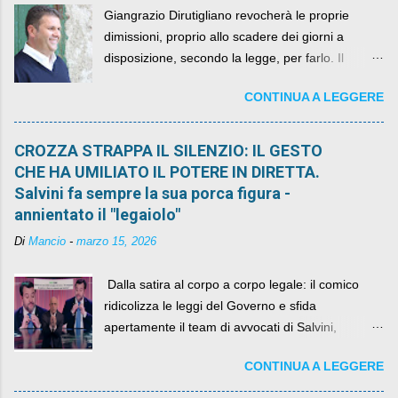
Giangrazio Dirutigliano revocherà le proprie
dimissioni, proprio allo scadere dei giorni a
disposizione, secondo la legge, per farlo. Il
sindaco rimarrà al suo posto, con buona pace di
CONTINUA A LEGGERE
quelli che si auspicavano il contrario.
CROZZA STRAPPA IL SILENZIO: IL GESTO
CHE HA UMILIATO IL POTERE IN DIRETTA.
Salvini fa sempre la sua porca figura -
annientato il "legaiolo"
Di
Mancio
-
marzo 15, 2026
​ Dalla satira al corpo a corpo legale: il comico
ridicolizza le leggi del Governo e sfida
apertamente il team di avvocati di Salvini,
diventando il simbolo della resistenza civile.
CONTINUA A LEGGERE