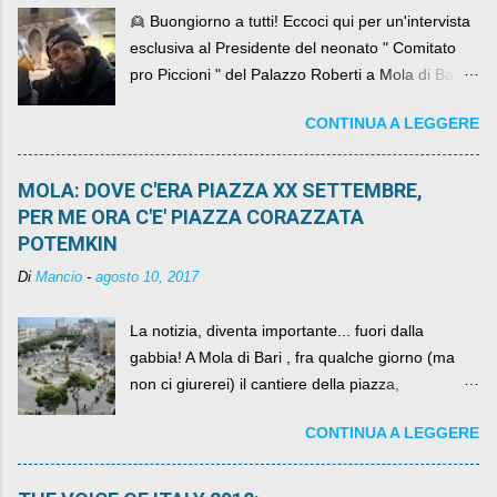
👱 Buongiorno a tutti! Eccoci qui per un'intervista
esclusiva al Presidente del neonato " Comitato
pro Piccioni " del Palazzo Roberti a Mola di Bari ,
abbiamo l'onore di avere con noi il ... non so
CONTINUA A LEGGERE
come definirlo... signor?....
MOLA: DOVE C'ERA PIAZZA XX SETTEMBRE,
PER ME ORA C'E' PIAZZA CORAZZATA
POTEMKIN
Di
Mancio
-
agosto 10, 2017
La notizia, diventa importante... fuori dalla
gabbia! A Mola di Bari , fra qualche giorno (ma
non ci giurerei) il cantiere della piazza,
scandalosamente contenente la stessa per intero
CONTINUA A LEGGERE
per un numero esorbitante di mesi, non ci sarà
più. C'era una volta Piazza XX Settembre ,