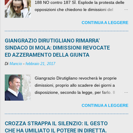
188 NO contro 187 SÌ. Esplode la protesta delle
opposizioni che chiedono le dimissioni del
governo, mentre la coalizione si spacca sul nodo
CONTINUA A LEGGERE
della legge elettorale
GIANGRAZIO DIRUTIGLIANO RIMARRA'
SINDACO DI MOLA: DIMISSIONI REVOCATE
ED AZZERAMENTO DELLA GIUNTA
Di
Mancio
-
febbraio 21, 2017
Giangrazio Dirutigliano revocherà le proprie
dimissioni, proprio allo scadere dei giorni a
disposizione, secondo la legge, per farlo. Il
sindaco rimarrà al suo posto, con buona pace di
CONTINUA A LEGGERE
quelli che si auspicavano il contrario.
CROZZA STRAPPA IL SILENZIO: IL GESTO
CHE HA UMILIATO IL POTERE IN DIRETTA.