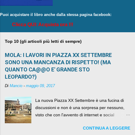
Puoi acquistare il libro anche dalla stessa pagina facebook:
Clicca QUI: Acquista ora !!!
Top 10 (gli articoli più letti di sempre)
MOLA: I LAVORI IN PIAZZA XX SETTEMBRE
SONO UNA MANCANZA DI RISPETTO! (MA
QUANTO CA@@O E' GRANDE STO
LEOPARDO?)
Di
Mancio
-
maggio 09, 2017
La nuova Piazza XX Settembre è una fucina di
discussioni e non è una sorpresa per nessuno,
visto che con l'avvento di internet e social
networks da qualche anno ognuno può dire la
CONTINUA A LEGGERE
sua lasciandone anche traccia scritta nel web.