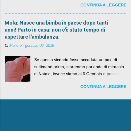
CONTINUA A LEGGERE
Mola: Nasce una bimba in paese dopo tanti
anni! Parto in casa: non c'è stato tempo di
aspettare l'ambulanza.
Di
Mancio
-
gennaio 06, 2019
Se questa vicenda fosse accaduta un paio di
settimane prima, staremmo parlando di miracolo
di Natale, invece siamo al 6 Gennaio e possiamo
fare anche battute sulla rivalità tra Babbo Natale
CONTINUA A LEGGERE
e la Befana, visto il lieto epilogo della vicenda.