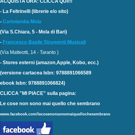
ACQUISTA ORA: CLICCA QUI!!!
-
La Feltrinelli
(librerie e/o sito)
-
Cartolandia Mola
(Via S.Chiara, 5 - Mola di Bari)
-
Francesco Basile Strumenti Musicali
(Via Matteotti, 14 - Taranto )
-
Stores esterni
(amazon,Apple, Kobo, ecc.)
(versione cartacea
Isbn: 9788891066589
ebook
Isbn: 9788891066824)
CLICCA "MI PIACE"
sulla pagina:
Le cose non sono mai quello che sembrano
www.facebook.com/lecosenonsonomaiquellochesembrano