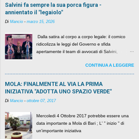
Salvini fa sempre la sua porca figura -
annientato il "legaiolo"
Di
Mancio
-
marzo 15, 2026
​ Dalla satira al corpo a corpo legale: il comico
ridicolizza le leggi del Governo e sfida
apertamente il team di avvocati di Salvini,
diventando il simbolo della resistenza civile.
CONTINUA A LEGGERE
MOLA: FINALMENTE AL VIA LA PRIMA
INIZIATIVA "ADOTTA UNO SPAZIO VERDE"
Di
Mancio
-
ottobre 07, 2017
Mercoledi 4 Ottobre 2017 potrebbe essere una
data importante a Mola di Bari ; L' " inizio " di
un'importante iniziativa