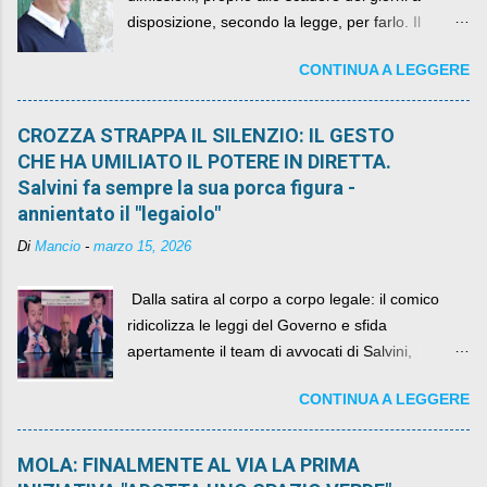
disposizione, secondo la legge, per farlo. Il
sindaco rimarrà al suo posto, con buona pace di
CONTINUA A LEGGERE
quelli che si auspicavano il contrario.
CROZZA STRAPPA IL SILENZIO: IL GESTO
CHE HA UMILIATO IL POTERE IN DIRETTA.
Salvini fa sempre la sua porca figura -
annientato il "legaiolo"
Di
Mancio
-
marzo 15, 2026
​ Dalla satira al corpo a corpo legale: il comico
ridicolizza le leggi del Governo e sfida
apertamente il team di avvocati di Salvini,
diventando il simbolo della resistenza civile.
CONTINUA A LEGGERE
MOLA: FINALMENTE AL VIA LA PRIMA