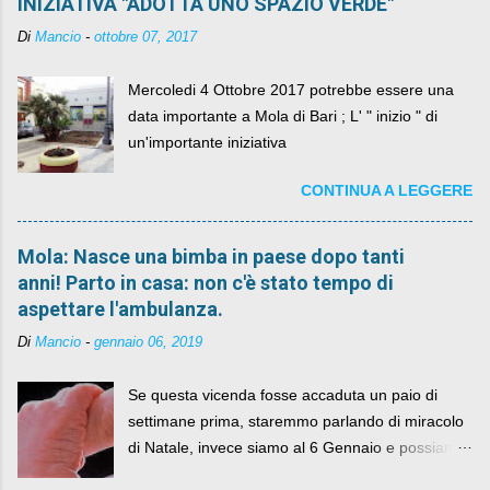
INIZIATIVA "ADOTTA UNO SPAZIO VERDE"
Di
Mancio
-
ottobre 07, 2017
Mercoledi 4 Ottobre 2017 potrebbe essere una
data importante a Mola di Bari ; L' " inizio " di
un'importante iniziativa
CONTINUA A LEGGERE
Mola: Nasce una bimba in paese dopo tanti
anni! Parto in casa: non c'è stato tempo di
aspettare l'ambulanza.
Di
Mancio
-
gennaio 06, 2019
Se questa vicenda fosse accaduta un paio di
settimane prima, staremmo parlando di miracolo
di Natale, invece siamo al 6 Gennaio e possiamo
fare anche battute sulla rivalità tra Babbo Natale