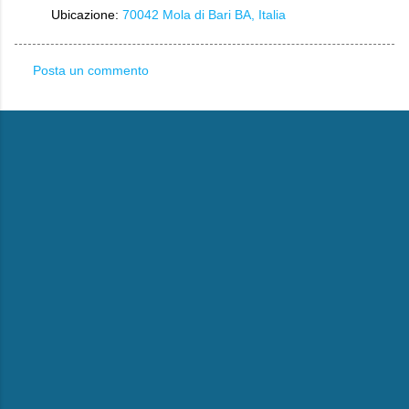
Ubicazione:
70042 Mola di Bari BA, Italia
Posta un commento
C
o
m
m
e
n
t
i