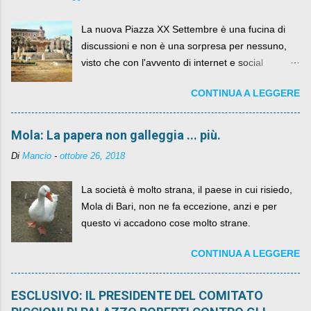
La nuova Piazza XX Settembre è una fucina di
discussioni e non è una sorpresa per nessuno,
visto che con l'avvento di internet e social
networks da qualche anno ognuno può dire la
CONTINUA A LEGGERE
sua lasciandone anche traccia scritta nel web.
Mola: La papera non galleggia ... più.
Di
Mancio
-
ottobre 26, 2018
La società è molto strana, il paese in cui risiedo,
Mola di Bari, non ne fa eccezione, anzi e per
questo vi accadono cose molto strane.
CONTINUA A LEGGERE
ESCLUSIVO: IL PRESIDENTE DEL COMITATO