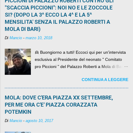
PICCIONI DI PALAZZO ROBERTI CONTRO GLI
"SCACCIA PICCIONI": NOI NO E LE ZOCCOLE
SI? (DOPO LA 3^ ECCO LA 4^ E LA 5^
MENSILITA' SENZA IL PALAZZO ROBERTI A
MOLA DI BARI)
Di
Mancio
-
marzo 10, 2018
👱 Buongiorno a tutti! Eccoci qui per un'intervista
esclusiva al Presidente del neonato " Comitato
pro Piccioni " del Palazzo Roberti a Mola di Bari ,
abbiamo l'onore di avere con noi il ... non so
CONTINUA A LEGGERE
come definirlo... signor?....
MOLA: DOVE C'ERA PIAZZA XX SETTEMBRE,
PER ME ORA C'E' PIAZZA CORAZZATA
POTEMKIN
Di
Mancio
-
agosto 10, 2017