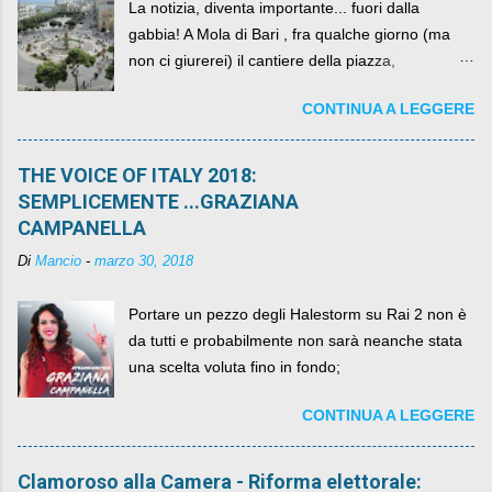
La notizia, diventa importante... fuori dalla
gabbia! A Mola di Bari , fra qualche giorno (ma
non ci giurerei) il cantiere della piazza,
scandalosamente contenente la stessa per intero
CONTINUA A LEGGERE
per un numero esorbitante di mesi, non ci sarà
più. C'era una volta Piazza XX Settembre ,
THE VOICE OF ITALY 2018:
SEMPLICEMENTE ...GRAZIANA
CAMPANELLA
Di
Mancio
-
marzo 30, 2018
Portare un pezzo degli Halestorm su Rai 2 non è
da tutti e probabilmente non sarà neanche stata
una scelta voluta fino in fondo;
CONTINUA A LEGGERE
Clamoroso alla Camera - Riforma elettorale: