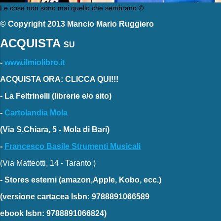
Le cose non sono mai quello che sembrano ©
© Copyright 2013 Mancio Mario Ruggiero
ACQUISTA
SU
-
www.ilmiolibro.it
ACQUISTA ORA: CLICCA QUI!!!
-
La Feltrinelli
(librerie e/o sito)
-
Cartolandia Mola
(Via S.Chiara, 5 - Mola di Bari)
-
Francesco Basile Strumenti Musicali
(Via Matteotti, 14 - Taranto )
-
Stores esterni
(amazon,Apple, Kobo, ecc.)
(versione cartacea
Isbn: 9788891066589
ebook
Isbn: 9788891066824)