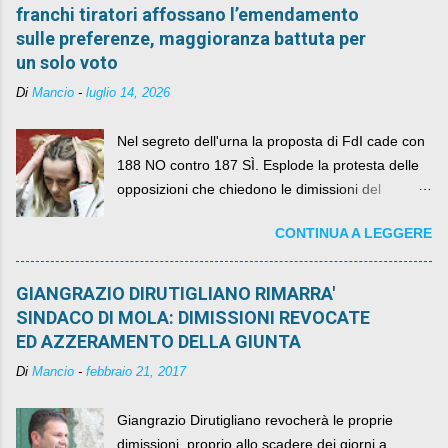
franchi tiratori affossano l’emendamento
sulle preferenze, maggioranza battuta per
un solo voto
Di
Mancio
-
luglio 14, 2026
Nel segreto dell'urna la proposta di FdI cade con
188 NO contro 187 SÌ. Esplode la protesta delle
opposizioni che chiedono le dimissioni del
governo, mentre la coalizione si spacca sul nodo
CONTINUA A LEGGERE
della legge elettorale
GIANGRAZIO DIRUTIGLIANO RIMARRA'
SINDACO DI MOLA: DIMISSIONI REVOCATE
ED AZZERAMENTO DELLA GIUNTA
Di
Mancio
-
febbraio 21, 2017
Giangrazio Dirutigliano revocherà le proprie
dimissioni, proprio allo scadere dei giorni a