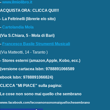
-
www.ilmiolibro.it
ACQUISTA ORA: CLICCA QUI!!!
-
La Feltrinelli
(librerie e/o sito)
-
Cartolandia Mola
(Via S.Chiara, 5 - Mola di Bari)
-
Francesco Basile Strumenti Musicali
(Via Matteotti, 14 - Taranto )
-
Stores esterni
(amazon,Apple, Kobo, ecc.)
(versione cartacea
Isbn: 9788891066589
ebook
Isbn: 9788891066824)
CLICCA "MI PIACE"
sulla pagina:
Le cose non sono mai quello che sembrano
www.facebook.com/lecosenonsonomaiquellochesembrano