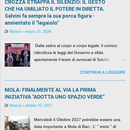
CROZZA STRAPPA IL SILENZIO: IL GESTO
CHE HA UMILIATO IL POTERE IN DIRETTA.
Salvini fa sempre la sua porca figura -
annientato il "legaiolo"
Di
Mancio
-
marzo 15, 2026
​ Dalla satira al corpo a corpo legale: il comico
ridicolizza le leggi del Governo e sfida
apertamente il team di avvocati di Salvini,
diventando il simbolo della resistenza civile.
CONTINUA A LEGGERE
MOLA: FINALMENTE AL VIA LA PRIMA
INIZIATIVA "ADOTTA UNO SPAZIO VERDE"
Di
Mancio
-
ottobre 07, 2017
Mercoledi 4 Ottobre 2017 potrebbe essere una
data importante a Mola di Bari ; L' " inizio " di