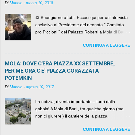
Di
Mancio
-
marzo 10, 2018
👱 Buongiorno a tutti! Eccoci qui per un'intervista
esclusiva al Presidente del neonato " Comitato
pro Piccioni " del Palazzo Roberti a Mola di Bari ,
abbiamo l'onore di avere con noi il ... non so
CONTINUA A LEGGERE
come definirlo... signor?....
MOLA: DOVE C'ERA PIAZZA XX SETTEMBRE,
PER ME ORA C'E' PIAZZA CORAZZATA
POTEMKIN
Di
Mancio
-
agosto 10, 2017
La notizia, diventa importante... fuori dalla
gabbia! A Mola di Bari , fra qualche giorno (ma
non ci giurerei) il cantiere della piazza,
scandalosamente contenente la stessa per intero
CONTINUA A LEGGERE
per un numero esorbitante di mesi, non ci sarà