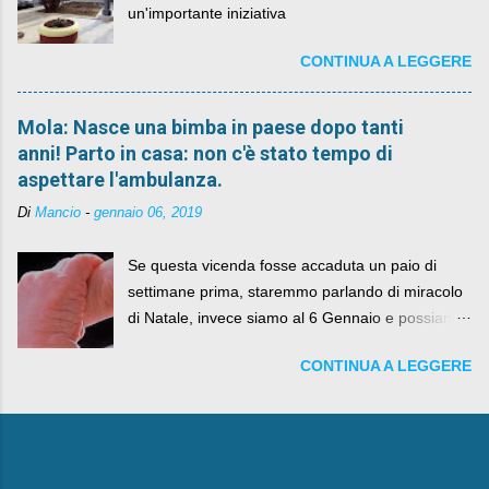
un'importante iniziativa
CONTINUA A LEGGERE
Mola: Nasce una bimba in paese dopo tanti
anni! Parto in casa: non c'è stato tempo di
aspettare l'ambulanza.
Di
Mancio
-
gennaio 06, 2019
Se questa vicenda fosse accaduta un paio di
settimane prima, staremmo parlando di miracolo
di Natale, invece siamo al 6 Gennaio e possiamo
fare anche battute sulla rivalità tra Babbo Natale
CONTINUA A LEGGERE
e la Befana, visto il lieto epilogo della vicenda.