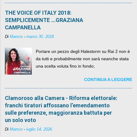
più. C'era una volta Piazza XX Settembre ,
THE VOICE OF ITALY 2018:
SEMPLICEMENTE ...GRAZIANA
CAMPANELLA
Di
Mancio
-
marzo 30, 2018
Portare un pezzo degli Halestorm su Rai 2 non è
da tutti e probabilmente non sarà neanche stata
una scelta voluta fino in fondo;
CONTINUA A LEGGERE
Clamoroso alla Camera - Riforma elettorale:
franchi tiratori affossano l’emendamento
sulle preferenze, maggioranza battuta per
un solo voto
Di
Mancio
-
luglio 14, 2026