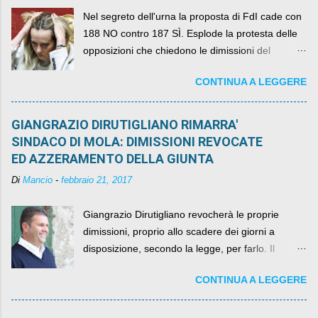
Nel segreto dell'urna la proposta di FdI cade con
188 NO contro 187 SÌ. Esplode la protesta delle
opposizioni che chiedono le dimissioni del
governo, mentre la coalizione si spacca sul nodo
CONTINUA A LEGGERE
della legge elettorale
GIANGRAZIO DIRUTIGLIANO RIMARRA'
SINDACO DI MOLA: DIMISSIONI REVOCATE
ED AZZERAMENTO DELLA GIUNTA
Di
Mancio
-
febbraio 21, 2017
Giangrazio Dirutigliano revocherà le proprie
dimissioni, proprio allo scadere dei giorni a
disposizione, secondo la legge, per farlo. Il
sindaco rimarrà al suo posto, con buona pace di
CONTINUA A LEGGERE
quelli che si auspicavano il contrario.