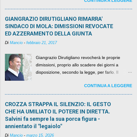
CONTINUA A LEGGERE
della legge elettorale
GIANGRAZIO DIRUTIGLIANO RIMARRA'
SINDACO DI MOLA: DIMISSIONI REVOCATE
ED AZZERAMENTO DELLA GIUNTA
Di
Mancio
-
febbraio 21, 2017
Giangrazio Dirutigliano revocherà le proprie
dimissioni, proprio allo scadere dei giorni a
disposizione, secondo la legge, per farlo. Il
sindaco rimarrà al suo posto, con buona pace di
CONTINUA A LEGGERE
quelli che si auspicavano il contrario.
CROZZA STRAPPA IL SILENZIO: IL GESTO
CHE HA UMILIATO IL POTERE IN DIRETTA.
Salvini fa sempre la sua porca figura -
annientato il "legaiolo"
Di
Mancio
-
marzo 15, 2026