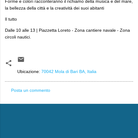
Forme e colori racconteranno il richiamo della musica e del mare,
la bellezza della città e la creatività dei suoi abitanti
Il tutto
Dalle 10 alle 13 | Piazzetta Loreto - Zona cantiere navale - Zona
circoli nautici.
Ubicazione:
70042 Mola di Bari BA, Italia
Posta un commento
C
o
m
m
e