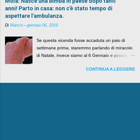
Mola: Nasce una bimba in paese dopo tanti
anni! Parto in casa: non c'è stato tempo di
aspettare l'ambulanza.
Di
Mancio
-
gennaio 06, 2019
Se questa vicenda fosse accaduta un paio di
settimane prima, staremmo parlando di miracolo
di Natale, invece siamo al 6 Gennaio e possiamo
fare anche battute sulla rivalità tra Babbo Natale
CONTINUA A LEGGERE
e la Befana, visto il lieto epilogo della vicenda.