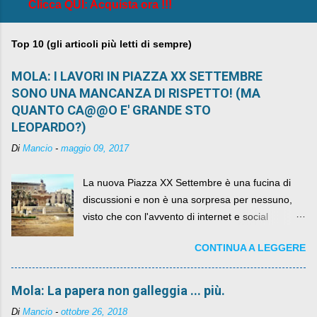
Clicca QUI: Acquista ora !!!
Top 10 (gli articoli più letti di sempre)
MOLA: I LAVORI IN PIAZZA XX SETTEMBRE
SONO UNA MANCANZA DI RISPETTO! (MA
QUANTO CA@@O E' GRANDE STO
LEOPARDO?)
Di
Mancio
-
maggio 09, 2017
La nuova Piazza XX Settembre è una fucina di
discussioni e non è una sorpresa per nessuno,
visto che con l'avvento di internet e social
networks da qualche anno ognuno può dire la
CONTINUA A LEGGERE
sua lasciandone anche traccia scritta nel web.
Mola: La papera non galleggia ... più.
Di
Mancio
-
ottobre 26, 2018