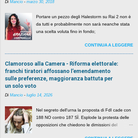
Di
Mancio
-
marzo 30, 2018
Portare un pezzo degli Halestorm su Rai 2 non è
da tutti e probabilmente non sarà neanche stata
una scelta voluta fino in fondo;
CONTINUA A LEGGERE
Clamoroso alla Camera - Riforma elettorale:
franchi tiratori affossano l’emendamento
sulle preferenze, maggioranza battuta per
un solo voto
Di
Mancio
-
luglio 14, 2026
Nel segreto dell'urna la proposta di FdI cade con
188 NO contro 187 SÌ. Esplode la protesta delle
opposizioni che chiedono le dimissioni del
governo, mentre la coalizione si spacca sul nodo