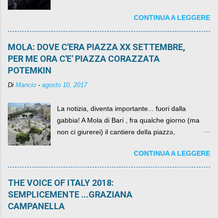
abbiamo l'onore di avere con noi il ... non so
CONTINUA A LEGGERE
come definirlo... signor?....
MOLA: DOVE C'ERA PIAZZA XX SETTEMBRE,
PER ME ORA C'E' PIAZZA CORAZZATA
POTEMKIN
Di
Mancio
-
agosto 10, 2017
La notizia, diventa importante... fuori dalla
gabbia! A Mola di Bari , fra qualche giorno (ma
non ci giurerei) il cantiere della piazza,
scandalosamente contenente la stessa per intero
CONTINUA A LEGGERE
per un numero esorbitante di mesi, non ci sarà
più. C'era una volta Piazza XX Settembre ,
THE VOICE OF ITALY 2018:
SEMPLICEMENTE ...GRAZIANA
CAMPANELLA