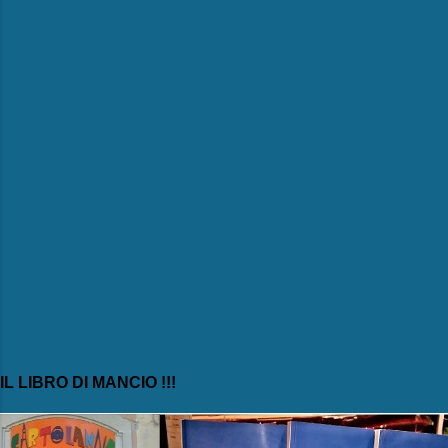
n
t
i
IL LIBRO DI MANCIO !!!