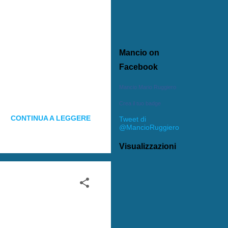
Mancio on
Facebook
Mancio Mario Ruggiero
Crea il tuo badge
CONTINUA A LEGGERE
Tweet di
@MancioRuggiero
Visualizzazioni