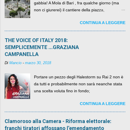
gabbia! A Mola di Bari , fra qualche giorno (ma
non ci giurerei) il cantiere della piazza,
scandalosamente contenente la stessa per intero
CONTINUA A LEGGERE
per un numero esorbitante di mesi, non ci sarà
più. C'era una volta Piazza XX Settembre ,
THE VOICE OF ITALY 2018:
SEMPLICEMENTE ...GRAZIANA
CAMPANELLA
Di
Mancio
-
marzo 30, 2018
Portare un pezzo degli Halestorm su Rai 2 non è
da tutti e probabilmente non sarà neanche stata
una scelta voluta fino in fondo;
CONTINUA A LEGGERE
Clamoroso alla Camera - Riforma elettorale:
franchi tiratori affossano l’emendamento