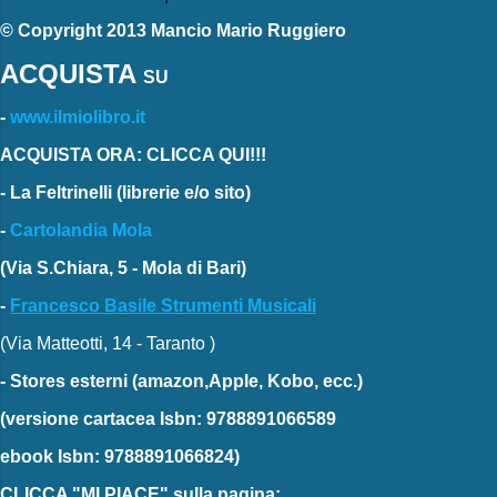
© Copyright 2013 Mancio Mario Ruggiero
ACQUISTA
SU
-
www.ilmiolibro.it
ACQUISTA ORA: CLICCA QUI!!!
-
La Feltrinelli
(librerie e/o sito)
-
Cartolandia Mola
(Via S.Chiara, 5 - Mola di Bari)
-
Francesco Basile Strumenti Musicali
(Via Matteotti, 14 - Taranto )
-
Stores esterni
(amazon,Apple, Kobo, ecc.)
(versione cartacea
Isbn: 9788891066589
ebook
Isbn: 9788891066824)
CLICCA "MI PIACE"
sulla pagina: