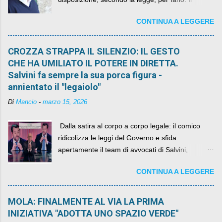
sindaco rimarrà al suo posto, con buona pace di
CONTINUA A LEGGERE
quelli che si auspicavano il contrario.
CROZZA STRAPPA IL SILENZIO: IL GESTO
CHE HA UMILIATO IL POTERE IN DIRETTA.
Salvini fa sempre la sua porca figura -
annientato il "legaiolo"
Di
Mancio
-
marzo 15, 2026
​ Dalla satira al corpo a corpo legale: il comico
ridicolizza le leggi del Governo e sfida
apertamente il team di avvocati di Salvini,
diventando il simbolo della resistenza civile.
CONTINUA A LEGGERE
MOLA: FINALMENTE AL VIA LA PRIMA
INIZIATIVA "ADOTTA UNO SPAZIO VERDE"