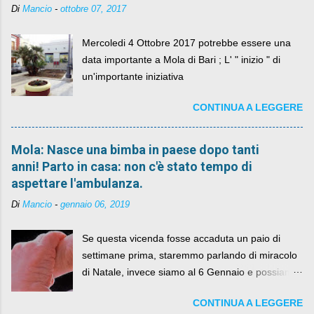
Di
Mancio
-
ottobre 07, 2017
Mercoledi 4 Ottobre 2017 potrebbe essere una
data importante a Mola di Bari ; L' " inizio " di
un'importante iniziativa
CONTINUA A LEGGERE
Mola: Nasce una bimba in paese dopo tanti
anni! Parto in casa: non c'è stato tempo di
aspettare l'ambulanza.
Di
Mancio
-
gennaio 06, 2019
Se questa vicenda fosse accaduta un paio di
settimane prima, staremmo parlando di miracolo
di Natale, invece siamo al 6 Gennaio e possiamo
fare anche battute sulla rivalità tra Babbo Natale
CONTINUA A LEGGERE
e la Befana, visto il lieto epilogo della vicenda.