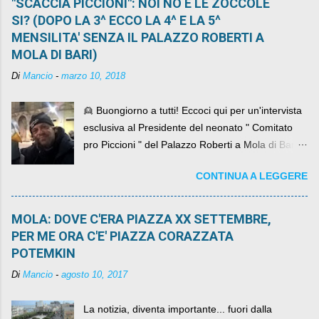
"SCACCIA PICCIONI": NOI NO E LE ZOCCOLE
SI? (DOPO LA 3^ ECCO LA 4^ E LA 5^
MENSILITA' SENZA IL PALAZZO ROBERTI A
MOLA DI BARI)
Di
Mancio
-
marzo 10, 2018
👱 Buongiorno a tutti! Eccoci qui per un'intervista
esclusiva al Presidente del neonato " Comitato
pro Piccioni " del Palazzo Roberti a Mola di Bari ,
abbiamo l'onore di avere con noi il ... non so
CONTINUA A LEGGERE
come definirlo... signor?....
MOLA: DOVE C'ERA PIAZZA XX SETTEMBRE,
PER ME ORA C'E' PIAZZA CORAZZATA
POTEMKIN
Di
Mancio
-
agosto 10, 2017
La notizia, diventa importante... fuori dalla