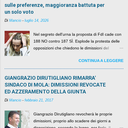
sulle preferenze, maggioranza battuta per
un solo voto
Di
Mancio
-
luglio 14, 2026
Nel segreto dell'urna la proposta di FdI cade con
188 NO contro 187 SÌ. Esplode la protesta delle
opposizioni che chiedono le dimissioni del
governo, mentre la coalizione si spacca sul nodo
CONTINUA A LEGGERE
della legge elettorale
GIANGRAZIO DIRUTIGLIANO RIMARRA'
SINDACO DI MOLA: DIMISSIONI REVOCATE
ED AZZERAMENTO DELLA GIUNTA
Di
Mancio
-
febbraio 21, 2017
Giangrazio Dirutigliano revocherà le proprie
dimissioni, proprio allo scadere dei giorni a
disposizione, secondo la legge, per farlo. Il