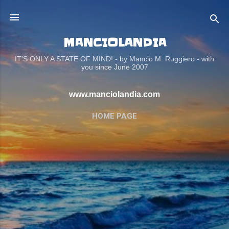
Passa ai contenuti principali
MANCIOLANDIA
IT'S ONLY A STATE OF MIND! - by Mancio M. Ruggiero - with
you since June 2007
www.manciolandia.com
HOME PAGE