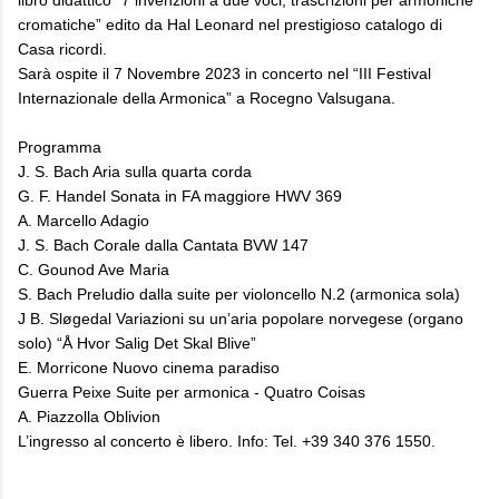
cromatiche” edito da Hal Leonard nel prestigioso catalogo di
Casa ricordi.
Sarà ospite il 7 Novembre 2023 in concerto nel “III Festival
Internazionale della Armonica” a Rocegno Valsugana.
Programma
J. S. Bach Aria sulla quarta corda
G. F. Handel Sonata in FA maggiore HWV 369
A. Marcello Adagio
J. S. Bach Corale dalla Cantata BVW 147
C. Gounod Ave Maria
S. Bach Preludio dalla suite per violoncello N.2 (armonica sola)
J B. Sløgedal Variazioni su un’aria popolare norvegese (organo
solo) “Å Hvor Salig Det Skal Blive”
E. Morricone Nuovo cinema paradiso
Guerra Peixe Suite per armonica - Quatro Coisas
A. Piazzolla Oblivion
L’ingresso al concerto è libero. Info: Tel. +39 340 376 1550.