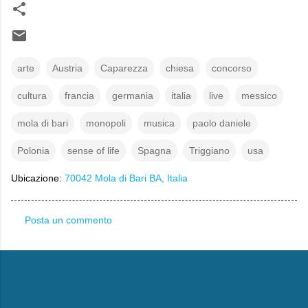
arte
Austria
Caparezza
chiesa
concorso
cultura
francia
germania
italia
live
messico
mola di bari
monopoli
musica
paolo daniele
Polonia
sense of life
Spagna
Triggiano
usa
Ubicazione:
70042 Mola di Bari BA, Italia
Posta un commento
C
o
m
m