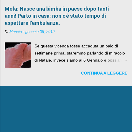
Mola: Nasce una bimba in paese dopo tanti
anni! Parto in casa: non c'è stato tempo di
aspettare l'ambulanza.
Di
Mancio
-
gennaio 06, 2019
Se questa vicenda fosse accaduta un paio di
settimane prima, staremmo parlando di miracolo
di Natale, invece siamo al 6 Gennaio e possiamo
fare anche battute sulla rivalità tra Babbo Natale
CONTINUA A LEGGERE
e la Befana, visto il lieto epilogo della vicenda.