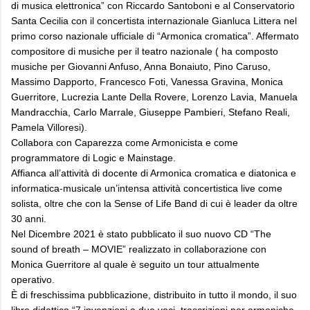
di musica elettronica” con Riccardo Santoboni e al Conservatorio
Santa Cecilia con il concertista internazionale Gianluca Littera nel
primo corso nazionale ufficiale di “Armonica cromatica”. Affermato
compositore di musiche per il teatro nazionale ( ha composto
musiche per Giovanni Anfuso, Anna Bonaiuto, Pino Caruso,
Massimo Dapporto, Francesco Foti, Vanessa Gravina, Monica
Guerritore, Lucrezia Lante Della Rovere, Lorenzo Lavia, Manuela
Mandracchia, Carlo Marrale, Giuseppe Pambieri, Stefano Reali,
Pamela Villoresi).
Collabora con Caparezza come Armonicista e come
programmatore di Logic e Mainstage.
Affianca all’attività di docente di Armonica cromatica e diatonica e
informatica-musicale un’intensa attività concertistica live come
solista, oltre che con la Sense of Life Band di cui è leader da oltre
30 anni.
Nel Dicembre 2021 è stato pubblicato il suo nuovo CD “The
sound of breath – MOVIE” realizzato in collaborazione con
Monica Guerritore al quale è seguito un tour attualmente
operativo.
È di freschissima pubblicazione, distribuito in tutto il mondo, il suo
libro didattico “7 invenzioni a due voci, trascrizioni per armoniche