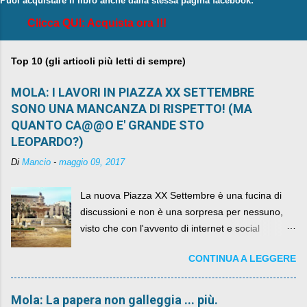
Puoi acquistare il libro anche dalla stessa pagina facebook:
Clicca QUI: Acquista ora !!!
Top 10 (gli articoli più letti di sempre)
MOLA: I LAVORI IN PIAZZA XX SETTEMBRE
SONO UNA MANCANZA DI RISPETTO! (MA
QUANTO CA@@O E' GRANDE STO
LEOPARDO?)
Di
Mancio
-
maggio 09, 2017
La nuova Piazza XX Settembre è una fucina di
discussioni e non è una sorpresa per nessuno,
visto che con l'avvento di internet e social
networks da qualche anno ognuno può dire la
CONTINUA A LEGGERE
sua lasciandone anche traccia scritta nel web.
Mola: La papera non galleggia ... più.