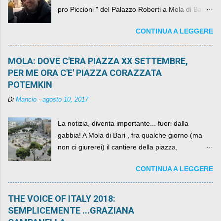
pro Piccioni " del Palazzo Roberti a Mola di Bari ,
abbiamo l'onore di avere con noi il ... non so
CONTINUA A LEGGERE
come definirlo... signor?....
MOLA: DOVE C'ERA PIAZZA XX SETTEMBRE,
PER ME ORA C'E' PIAZZA CORAZZATA
POTEMKIN
Di
Mancio
-
agosto 10, 2017
La notizia, diventa importante... fuori dalla
gabbia! A Mola di Bari , fra qualche giorno (ma
non ci giurerei) il cantiere della piazza,
scandalosamente contenente la stessa per intero
CONTINUA A LEGGERE
per un numero esorbitante di mesi, non ci sarà
più. C'era una volta Piazza XX Settembre ,
THE VOICE OF ITALY 2018:
SEMPLICEMENTE ...GRAZIANA