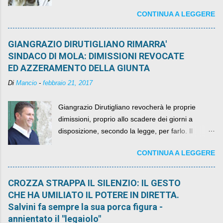
governo, mentre la coalizione si spacca sul nodo
CONTINUA A LEGGERE
della legge elettorale
GIANGRAZIO DIRUTIGLIANO RIMARRA'
SINDACO DI MOLA: DIMISSIONI REVOCATE
ED AZZERAMENTO DELLA GIUNTA
Di
Mancio
-
febbraio 21, 2017
Giangrazio Dirutigliano revocherà le proprie
dimissioni, proprio allo scadere dei giorni a
disposizione, secondo la legge, per farlo. Il
sindaco rimarrà al suo posto, con buona pace di
CONTINUA A LEGGERE
quelli che si auspicavano il contrario.
CROZZA STRAPPA IL SILENZIO: IL GESTO
CHE HA UMILIATO IL POTERE IN DIRETTA.
Salvini fa sempre la sua porca figura -
annientato il "legaiolo"