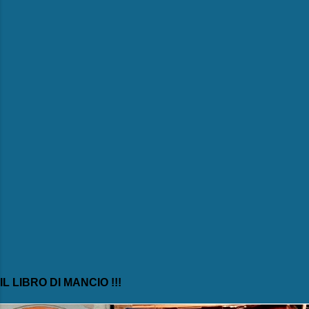
e
n
t
i
IL LIBRO DI MANCIO !!!