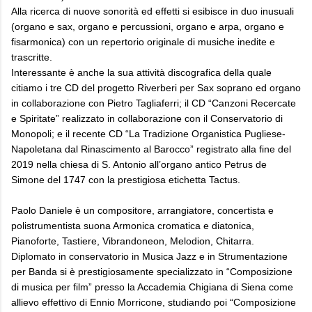
Alla ricerca di nuove sonorità ed effetti si esibisce in duo inusuali
(organo e sax, organo e percussioni, organo e arpa, organo e
fisarmonica) con un repertorio originale di musiche inedite e
trascritte.
Interessante è anche la sua attività discografica della quale
citiamo i tre CD del progetto Riverberi per Sax soprano ed organo
in collaborazione con Pietro Tagliaferri; il CD “Canzoni Recercate
e Spiritate” realizzato in collaborazione con il Conservatorio di
Monopoli; e il recente CD “La Tradizione Organistica Pugliese-
Napoletana dal Rinascimento al Barocco” registrato alla fine del
2019 nella chiesa di S. Antonio all’organo antico Petrus de
Simone del 1747 con la prestigiosa etichetta Tactus.
Paolo Daniele è un compositore, arrangiatore, concertista e
polistrumentista suona Armonica cromatica e diatonica,
Pianoforte, Tastiere, Vibrandoneon, Melodion, Chitarra.
Diplomato in conservatorio in Musica Jazz e in Strumentazione
per Banda si è prestigiosamente specializzato in “Composizione
di musica per film” presso la Accademia Chigiana di Siena come
allievo effettivo di Ennio Morricone, studiando poi “Composizione