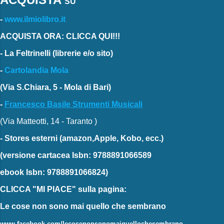
SU
-
www.ilmiolibro.it
ACQUISTA ORA: CLICCA QUI!!!
-
La Feltrinelli
(librerie e/o sito)
-
Cartolandia Mola
(Via S.Chiara, 5 - Mola di Bari)
-
Francesco Basile Strumenti Musicali
(Via Matteotti, 14 - Taranto )
-
Stores esterni
(amazon,Apple, Kobo, ecc.)
(versione cartacea
Isbn: 9788891066589
ebook
Isbn: 9788891066824)
CLICCA "MI PIACE"
sulla pagina:
Le cose non sono mai quello che sembrano
www.facebook.com/lecosenonsonomaiquellochesembrano