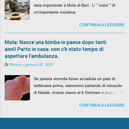
data importante a Mola di Bari ; L' " inizio " di
un'importante iniziativa
CONTINUA A LEGGERE
Mola: Nasce una bimba in paese dopo tanti
anni! Parto in casa: non c'è stato tempo di
aspettare l'ambulanza.
Di
Mancio
-
gennaio 06, 2019
Se questa vicenda fosse accaduta un paio di
settimane prima, staremmo parlando di miracolo
di Natale, invece siamo al 6 Gennaio e possiamo
fare anche battute sulla rivalità tra Babbo Natale
CONTINUA A LEGGERE
e la Befana, visto il lieto epilogo della vicenda.