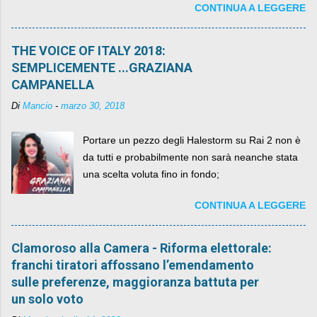
CONTINUA A LEGGERE
per un numero esorbitante di mesi, non ci sarà
più. C'era una volta Piazza XX Settembre ,
THE VOICE OF ITALY 2018:
SEMPLICEMENTE ...GRAZIANA
CAMPANELLA
Di
Mancio
-
marzo 30, 2018
Portare un pezzo degli Halestorm su Rai 2 non è
da tutti e probabilmente non sarà neanche stata
una scelta voluta fino in fondo;
CONTINUA A LEGGERE
Clamoroso alla Camera - Riforma elettorale:
franchi tiratori affossano l’emendamento
sulle preferenze, maggioranza battuta per
un solo voto