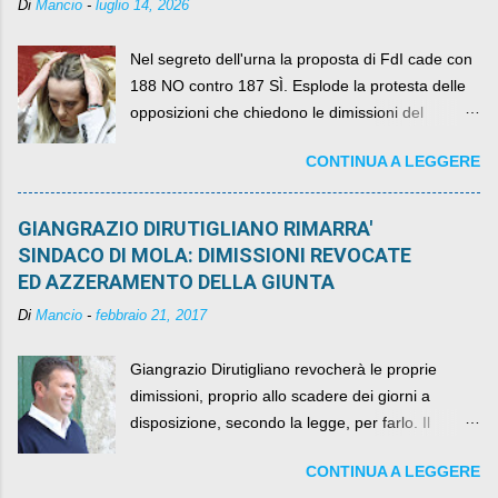
Di
Mancio
-
luglio 14, 2026
Nel segreto dell'urna la proposta di FdI cade con
188 NO contro 187 SÌ. Esplode la protesta delle
opposizioni che chiedono le dimissioni del
governo, mentre la coalizione si spacca sul nodo
CONTINUA A LEGGERE
della legge elettorale
GIANGRAZIO DIRUTIGLIANO RIMARRA'
SINDACO DI MOLA: DIMISSIONI REVOCATE
ED AZZERAMENTO DELLA GIUNTA
Di
Mancio
-
febbraio 21, 2017
Giangrazio Dirutigliano revocherà le proprie
dimissioni, proprio allo scadere dei giorni a
disposizione, secondo la legge, per farlo. Il
sindaco rimarrà al suo posto, con buona pace di
CONTINUA A LEGGERE
quelli che si auspicavano il contrario.