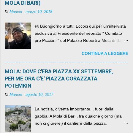
MOLA DI BARI)
Di
Mancio
-
marzo 10, 2018
👱 Buongiorno a tutti! Eccoci qui per un'intervista
esclusiva al Presidente del neonato " Comitato
pro Piccioni " del Palazzo Roberti a Mola di Bari ,
abbiamo l'onore di avere con noi il ... non so
CONTINUA A LEGGERE
come definirlo... signor?....
MOLA: DOVE C'ERA PIAZZA XX SETTEMBRE,
PER ME ORA C'E' PIAZZA CORAZZATA
POTEMKIN
Di
Mancio
-
agosto 10, 2017
La notizia, diventa importante... fuori dalla
gabbia! A Mola di Bari , fra qualche giorno (ma
non ci giurerei) il cantiere della piazza,
scandalosamente contenente la stessa per intero