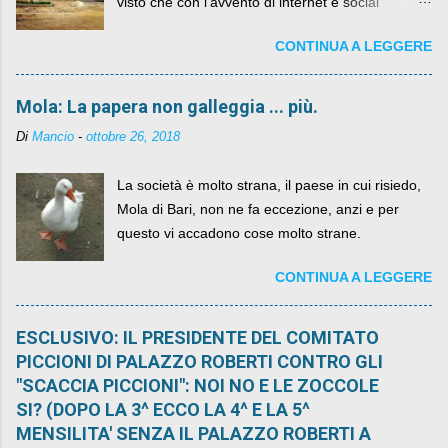
visto che con l'avvento di internet e social
networks da qualche anno ognuno può dire la
CONTINUA A LEGGERE
sua lasciandone anche traccia scritta nel web.
Mola: La papera non galleggia ... più.
Di
Mancio
-
ottobre 26, 2018
La società è molto strana, il paese in cui risiedo,
Mola di Bari, non ne fa eccezione, anzi e per
questo vi accadono cose molto strane.
CONTINUA A LEGGERE
ESCLUSIVO: IL PRESIDENTE DEL COMITATO
PICCIONI DI PALAZZO ROBERTI CONTRO GLI
"SCACCIA PICCIONI": NOI NO E LE ZOCCOLE
SI? (DOPO LA 3^ ECCO LA 4^ E LA 5^
MENSILITA' SENZA IL PALAZZO ROBERTI A