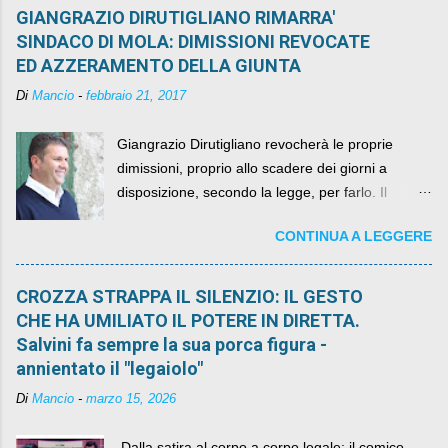
GIANGRAZIO DIRUTIGLIANO RIMARRA'
SINDACO DI MOLA: DIMISSIONI REVOCATE
ED AZZERAMENTO DELLA GIUNTA
Di
Mancio
-
febbraio 21, 2017
Giangrazio Dirutigliano revocherà le proprie
dimissioni, proprio allo scadere dei giorni a
disposizione, secondo la legge, per farlo. Il
sindaco rimarrà al suo posto, con buona pace di
CONTINUA A LEGGERE
quelli che si auspicavano il contrario.
CROZZA STRAPPA IL SILENZIO: IL GESTO
CHE HA UMILIATO IL POTERE IN DIRETTA.
Salvini fa sempre la sua porca figura -
annientato il "legaiolo"
Di
Mancio
-
marzo 15, 2026
​ Dalla satira al corpo a corpo legale: il comico