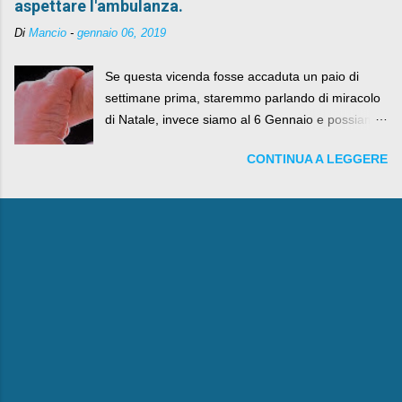
aspettare l'ambulanza.
Di
Mancio
-
gennaio 06, 2019
Se questa vicenda fosse accaduta un paio di
settimane prima, staremmo parlando di miracolo
di Natale, invece siamo al 6 Gennaio e possiamo
fare anche battute sulla rivalità tra Babbo Natale
CONTINUA A LEGGERE
e la Befana, visto il lieto epilogo della vicenda.