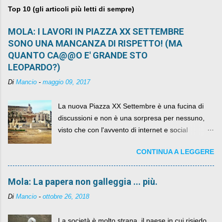
Top 10 (gli articoli più letti di sempre)
MOLA: I LAVORI IN PIAZZA XX SETTEMBRE
SONO UNA MANCANZA DI RISPETTO! (MA
QUANTO CA@@O E' GRANDE STO
LEOPARDO?)
Di
Mancio
-
maggio 09, 2017
La nuova Piazza XX Settembre è una fucina di
discussioni e non è una sorpresa per nessuno,
visto che con l'avvento di internet e social
networks da qualche anno ognuno può dire la
CONTINUA A LEGGERE
sua lasciandone anche traccia scritta nel web.
Mola: La papera non galleggia ... più.
Di
Mancio
-
ottobre 26, 2018
La società è molto strana, il paese in cui risiedo,