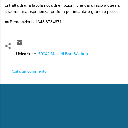
Si tratta di una favola ricca di emozioni, che darà inizio a questa
straordinaria esperienza, perfetta per incantare grandi e piccoli.
🎟 Prenotazioni al 348.8734671
Ubicazione:
70042 Mola di Bari BA, Italia
Posta un commento
C
o
m
m
e
n
t