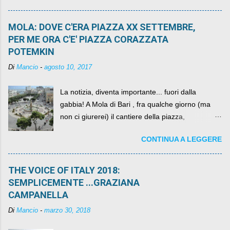
MOLA: DOVE C'ERA PIAZZA XX SETTEMBRE,
PER ME ORA C'E' PIAZZA CORAZZATA
POTEMKIN
Di
Mancio
-
agosto 10, 2017
La notizia, diventa importante... fuori dalla
gabbia! A Mola di Bari , fra qualche giorno (ma
non ci giurerei) il cantiere della piazza,
scandalosamente contenente la stessa per intero
CONTINUA A LEGGERE
per un numero esorbitante di mesi, non ci sarà
più. C'era una volta Piazza XX Settembre ,
THE VOICE OF ITALY 2018:
SEMPLICEMENTE ...GRAZIANA
CAMPANELLA
Di
Mancio
-
marzo 30, 2018