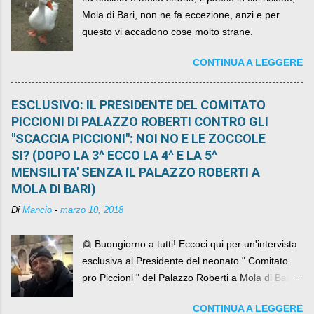
Mola di Bari, non ne fa eccezione, anzi e per
questo vi accadono cose molto strane.
CONTINUA A LEGGERE
ESCLUSIVO: IL PRESIDENTE DEL COMITATO
PICCIONI DI PALAZZO ROBERTI CONTRO GLI
"SCACCIA PICCIONI": NOI NO E LE ZOCCOLE
SI? (DOPO LA 3^ ECCO LA 4^ E LA 5^
MENSILITA' SENZA IL PALAZZO ROBERTI A
MOLA DI BARI)
Di
Mancio
-
marzo 10, 2018
👱 Buongiorno a tutti! Eccoci qui per un'intervista
esclusiva al Presidente del neonato " Comitato
pro Piccioni " del Palazzo Roberti a Mola di Bari ,
abbiamo l'onore di avere con noi il ... non so
CONTINUA A LEGGERE
come definirlo... signor?....