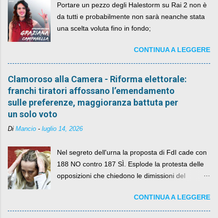
Portare un pezzo degli Halestorm su Rai 2 non è
da tutti e probabilmente non sarà neanche stata
una scelta voluta fino in fondo;
CONTINUA A LEGGERE
Clamoroso alla Camera - Riforma elettorale:
franchi tiratori affossano l’emendamento
sulle preferenze, maggioranza battuta per
un solo voto
Di
Mancio
-
luglio 14, 2026
Nel segreto dell'urna la proposta di FdI cade con
188 NO contro 187 SÌ. Esplode la protesta delle
opposizioni che chiedono le dimissioni del
governo, mentre la coalizione si spacca sul nodo
CONTINUA A LEGGERE
della legge elettorale