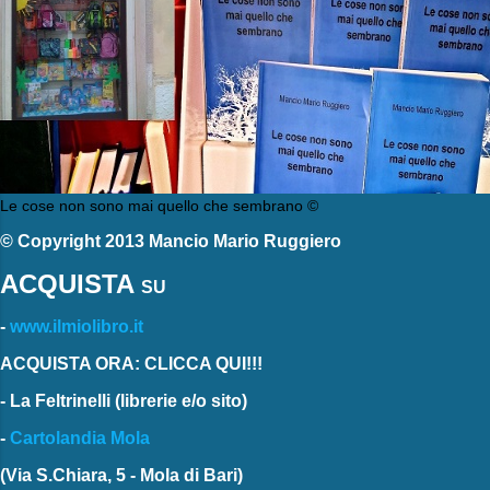
Le cose non sono mai quello che sembrano ©
© Copyright 2013 Mancio Mario Ruggiero
ACQUISTA
SU
-
www.ilmiolibro.it
ACQUISTA ORA: CLICCA QUI!!!
-
La Feltrinelli
(librerie e/o sito)
-
Cartolandia Mola
(Via S.Chiara, 5 - Mola di Bari)