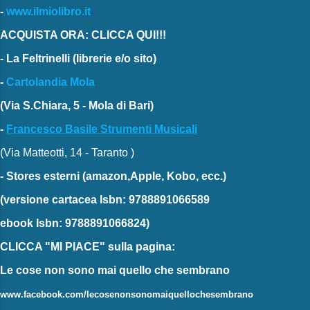
-
www.ilmiolibro.it
ACQUISTA ORA: CLICCA QUI!!!
-
La Feltrinelli
(librerie e/o sito)
-
Cartolandia Mola
(Via S.Chiara, 5 - Mola di Bari)
-
Francesco Basile Strumenti Musicali
(Via Matteotti, 14 - Taranto )
-
Stores esterni
(amazon,Apple, Kobo, ecc.)
(versione cartacea
Isbn: 9788891066589
ebook
Isbn: 9788891066824)
CLICCA "MI PIACE"
sulla pagina:
Le cose non sono mai quello che sembrano
www.facebook.com/lecosenonsonomaiquellochesembrano