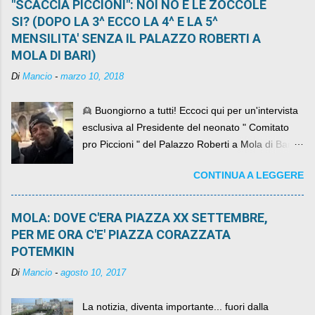
"SCACCIA PICCIONI": NOI NO E LE ZOCCOLE
SI? (DOPO LA 3^ ECCO LA 4^ E LA 5^
MENSILITA' SENZA IL PALAZZO ROBERTI A
MOLA DI BARI)
Di
Mancio
-
marzo 10, 2018
👱 Buongiorno a tutti! Eccoci qui per un'intervista
esclusiva al Presidente del neonato " Comitato
pro Piccioni " del Palazzo Roberti a Mola di Bari ,
abbiamo l'onore di avere con noi il ... non so
CONTINUA A LEGGERE
come definirlo... signor?....
MOLA: DOVE C'ERA PIAZZA XX SETTEMBRE,
PER ME ORA C'E' PIAZZA CORAZZATA
POTEMKIN
Di
Mancio
-
agosto 10, 2017
La notizia, diventa importante... fuori dalla