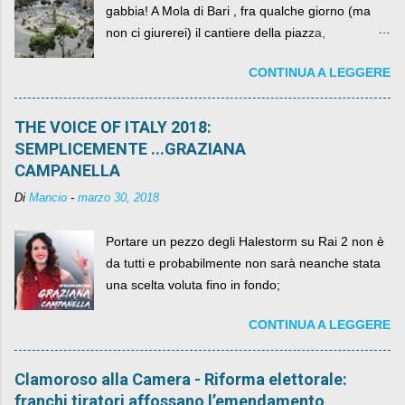
gabbia! A Mola di Bari , fra qualche giorno (ma
non ci giurerei) il cantiere della piazza,
scandalosamente contenente la stessa per intero
CONTINUA A LEGGERE
per un numero esorbitante di mesi, non ci sarà
più. C'era una volta Piazza XX Settembre ,
THE VOICE OF ITALY 2018:
SEMPLICEMENTE ...GRAZIANA
CAMPANELLA
Di
Mancio
-
marzo 30, 2018
Portare un pezzo degli Halestorm su Rai 2 non è
da tutti e probabilmente non sarà neanche stata
una scelta voluta fino in fondo;
CONTINUA A LEGGERE
Clamoroso alla Camera - Riforma elettorale:
franchi tiratori affossano l’emendamento