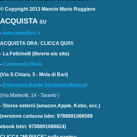
© Copyright 2013 Mancio Mario Ruggiero
ACQUISTA
SU
-
www.ilmiolibro.it
ACQUISTA ORA: CLICCA QUI!!!
-
La Feltrinelli
(librerie e/o sito)
-
Cartolandia Mola
(Via S.Chiara, 5 - Mola di Bari)
-
Francesco Basile Strumenti Musicali
(Via Matteotti, 14 - Taranto )
-
Stores esterni
(amazon,Apple, Kobo, ecc.)
(versione cartacea
Isbn: 9788891066589
ebook
Isbn: 9788891066824)
CLICCA "MI PIACE"
sulla pagina: