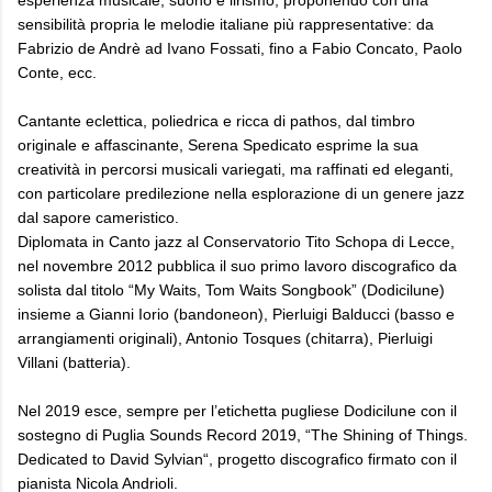
sensibilità propria le melodie italiane più rappresentative: da
Fabrizio de Andrè ad Ivano Fossati, fino a Fabio Concato, Paolo
Conte, ecc.
Cantante eclettica, poliedrica e ricca di pathos, dal timbro
originale e affascinante, Serena Spedicato esprime la sua
creatività in percorsi musicali variegati, ma raffinati ed eleganti,
con particolare predilezione nella esplorazione di un genere jazz
dal sapore cameristico.
Diplomata in Canto jazz al Conservatorio Tito Schopa di Lecce,
nel novembre 2012 pubblica il suo primo lavoro discografico da
solista dal titolo “My Waits, Tom Waits Songbook” (Dodicilune)
insieme a Gianni Iorio (bandoneon), Pierluigi Balducci (basso e
arrangiamenti originali), Antonio Tosques (chitarra), Pierluigi
Villani (batteria).
Nel 2019 esce, sempre per l’etichetta pugliese Dodicilune con il
sostegno di Puglia Sounds Record 2019, “The Shining of Things.
Dedicated to David Sylvian“, progetto discografico firmato con il
pianista Nicola Andrioli.