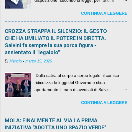
disposizione, secondo la legge, per farlo. Il
sindaco rimarrà al suo posto, con buona pace di
CONTINUA A LEGGERE
quelli che si auspicavano il contrario.
CROZZA STRAPPA IL SILENZIO: IL GESTO
CHE HA UMILIATO IL POTERE IN DIRETTA.
Salvini fa sempre la sua porca figura -
annientato il "legaiolo"
Di
Mancio
-
marzo 15, 2026
​ Dalla satira al corpo a corpo legale: il comico
ridicolizza le leggi del Governo e sfida
apertamente il team di avvocati di Salvini,
diventando il simbolo della resistenza civile.
CONTINUA A LEGGERE
MOLA: FINALMENTE AL VIA LA PRIMA
INIZIATIVA "ADOTTA UNO SPAZIO VERDE"