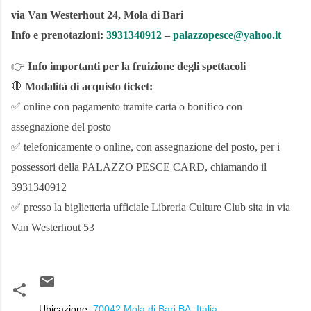
via Van Westerhout 24, Mola di Bari
Info e prenotazioni:
3931340912
–
palazzopesce@yahoo.it
👉
Info importanti per la fruizione degli spettacoli
🛑
Modalità di acquisto ticket:
✅ online con pagamento tramite carta o bonifico con
assegnazione del posto
✅ telefonicamente o online, con assegnazione del posto, per i
possessori della PALAZZO PESCE CARD, chiamando il
3931340912
✅ presso la biglietteria ufficiale Libreria Culture Club sita in via
Van Westerhout 53
Ubicazione:
70042 Mola di Bari BA, Italia