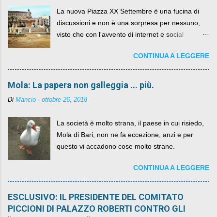
La nuova Piazza XX Settembre è una fucina di
discussioni e non è una sorpresa per nessuno,
visto che con l'avvento di internet e social
networks da qualche anno ognuno può dire la
CONTINUA A LEGGERE
sua lasciandone anche traccia scritta nel web.
Mola: La papera non galleggia ... più.
Di
Mancio
-
ottobre 26, 2018
La società è molto strana, il paese in cui risiedo,
Mola di Bari, non ne fa eccezione, anzi e per
questo vi accadono cose molto strane.
CONTINUA A LEGGERE
ESCLUSIVO: IL PRESIDENTE DEL COMITATO
PICCIONI DI PALAZZO ROBERTI CONTRO GLI