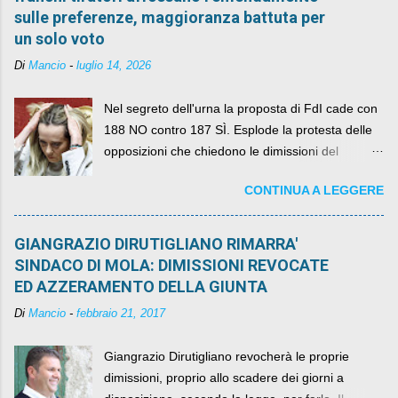
sulle preferenze, maggioranza battuta per
un solo voto
Di
Mancio
-
luglio 14, 2026
Nel segreto dell'urna la proposta di FdI cade con
188 NO contro 187 SÌ. Esplode la protesta delle
opposizioni che chiedono le dimissioni del
governo, mentre la coalizione si spacca sul nodo
CONTINUA A LEGGERE
della legge elettorale
GIANGRAZIO DIRUTIGLIANO RIMARRA'
SINDACO DI MOLA: DIMISSIONI REVOCATE
ED AZZERAMENTO DELLA GIUNTA
Di
Mancio
-
febbraio 21, 2017
Giangrazio Dirutigliano revocherà le proprie
dimissioni, proprio allo scadere dei giorni a