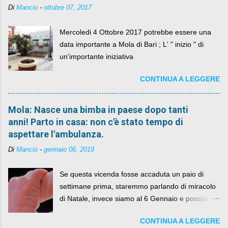
Di
Mancio
-
ottobre 07, 2017
Mercoledi 4 Ottobre 2017 potrebbe essere una
data importante a Mola di Bari ; L' " inizio " di
un'importante iniziativa
CONTINUA A LEGGERE
Mola: Nasce una bimba in paese dopo tanti
anni! Parto in casa: non c'è stato tempo di
aspettare l'ambulanza.
Di
Mancio
-
gennaio 06, 2019
Se questa vicenda fosse accaduta un paio di
settimane prima, staremmo parlando di miracolo
di Natale, invece siamo al 6 Gennaio e possiamo
fare anche battute sulla rivalità tra Babbo Natale
CONTINUA A LEGGERE
e la Befana, visto il lieto epilogo della vicenda.