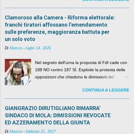
Clamoroso alla Camera - Riforma elettorale:
franchi tiratori affossano l’emendamento
sulle preferenze, maggioranza battuta per
un solo voto
Di
Mancio
-
luglio 14, 2026
Nel segreto dell'urna la proposta di FdI cade con
188 NO contro 187 SÌ. Esplode la protesta delle
opposizioni che chiedono le dimissioni del
governo, mentre la coalizione si spacca sul nodo
CONTINUA A LEGGERE
della legge elettorale
GIANGRAZIO DIRUTIGLIANO RIMARRA'
SINDACO DI MOLA: DIMISSIONI REVOCATE
ED AZZERAMENTO DELLA GIUNTA
Di
Mancio
-
febbraio 21, 2017