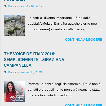
Di
Mancio
-
agosto 10, 2017
La notizia, diventa importante... fuori dalla
gabbia! A Mola di Bari , fra qualche giorno (ma
non ci giurerei) il cantiere della piazza,
scandalosamente contenente la stessa per intero
CONTINUA A LEGGERE
per un numero esorbitante di mesi, non ci sarà
più. C'era una volta Piazza XX Settembre ,
THE VOICE OF ITALY 2018:
SEMPLICEMENTE ...GRAZIANA
CAMPANELLA
Di
Mancio
-
marzo 30, 2018
Portare un pezzo degli Halestorm su Rai 2 non è
da tutti e probabilmente non sarà neanche stata
una scelta voluta fino in fondo;
CONTINUA A LEGGERE