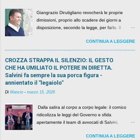
Giangrazio Dirutigliano revocherà le proprie
dimissioni, proprio allo scadere dei giorni a
disposizione, secondo la legge, per farlo. Il
sindaco rimarrà al suo posto, con buona pace di
CONTINUA A LEGGERE
quelli che si auspicavano il contrario.
CROZZA STRAPPA IL SILENZIO: IL GESTO
CHE HA UMILIATO IL POTERE IN DIRETTA.
Salvini fa sempre la sua porca figura -
annientato il "legaiolo"
Di
Mancio
-
marzo 15, 2026
​ Dalla satira al corpo a corpo legale: il comico
ridicolizza le leggi del Governo e sfida
apertamente il team di avvocati di Salvini,
diventando il simbolo della resistenza civile.
CONTINUA A LEGGERE