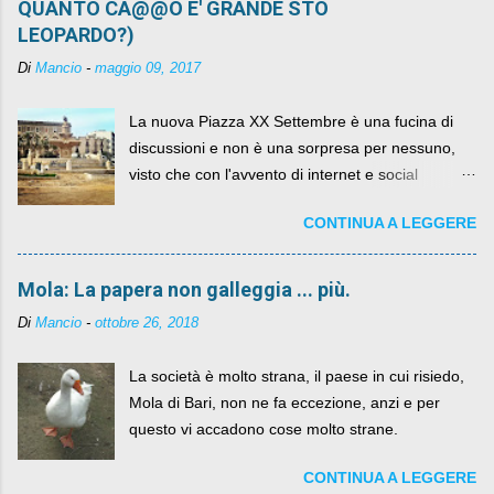
QUANTO CA@@O E' GRANDE STO
LEOPARDO?)
Di
Mancio
-
maggio 09, 2017
La nuova Piazza XX Settembre è una fucina di
discussioni e non è una sorpresa per nessuno,
visto che con l'avvento di internet e social
networks da qualche anno ognuno può dire la
CONTINUA A LEGGERE
sua lasciandone anche traccia scritta nel web.
Mola: La papera non galleggia ... più.
Di
Mancio
-
ottobre 26, 2018
La società è molto strana, il paese in cui risiedo,
Mola di Bari, non ne fa eccezione, anzi e per
questo vi accadono cose molto strane.
CONTINUA A LEGGERE