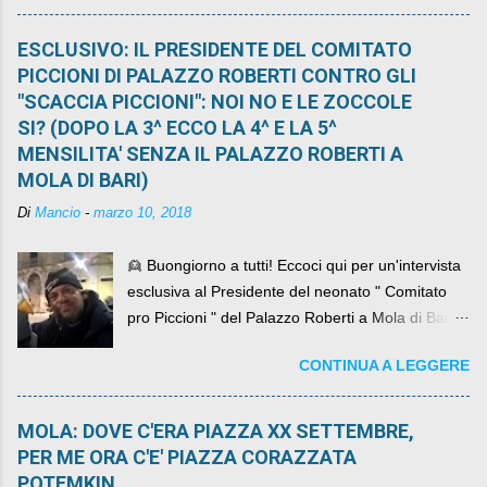
ESCLUSIVO: IL PRESIDENTE DEL COMITATO
PICCIONI DI PALAZZO ROBERTI CONTRO GLI
"SCACCIA PICCIONI": NOI NO E LE ZOCCOLE
SI? (DOPO LA 3^ ECCO LA 4^ E LA 5^
MENSILITA' SENZA IL PALAZZO ROBERTI A
MOLA DI BARI)
Di
Mancio
-
marzo 10, 2018
👱 Buongiorno a tutti! Eccoci qui per un'intervista
esclusiva al Presidente del neonato " Comitato
pro Piccioni " del Palazzo Roberti a Mola di Bari ,
abbiamo l'onore di avere con noi il ... non so
CONTINUA A LEGGERE
come definirlo... signor?....
MOLA: DOVE C'ERA PIAZZA XX SETTEMBRE,
PER ME ORA C'E' PIAZZA CORAZZATA
POTEMKIN