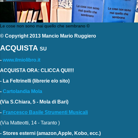
Le cose non sono mai quello che sembrano ©
© Copyright 2013 Mancio Mario Ruggiero
ACQUISTA
SU
-
www.ilmiolibro.it
ACQUISTA ORA: CLICCA QUI!!!
-
La Feltrinelli
(librerie e/o sito)
-
Cartolandia Mola
(Via S.Chiara, 5 - Mola di Bari)
-
Francesco Basile Strumenti Musicali
(Via Matteotti, 14 - Taranto )
-
Stores esterni
(amazon,Apple, Kobo, ecc.)