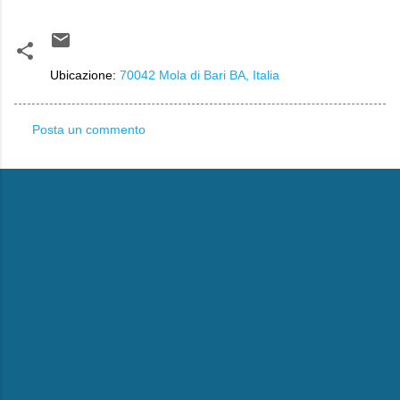
Ubicazione:
70042 Mola di Bari BA, Italia
Posta un commento
C
o
m
m
e
n
t
i