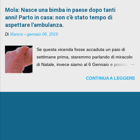
Mola: Nasce una bimba in paese dopo tanti
anni! Parto in casa: non c'è stato tempo di
aspettare l'ambulanza.
Di
Mancio
-
gennaio 06, 2019
Se questa vicenda fosse accaduta un paio di
settimane prima, staremmo parlando di miracolo
di Natale, invece siamo al 6 Gennaio e possiamo
fare anche battute sulla rivalità tra Babbo Natale
CONTINUA A LEGGERE
e la Befana, visto il lieto epilogo della vicenda.