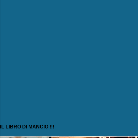
e
n
t
i
IL LIBRO DI MANCIO !!!