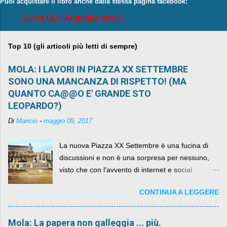
Puoi acquistare il libro anche dalla stessa pagina facebook:
Clicca QUI: Acquista ora !!!
Top 10 (gli articoli più letti di sempre)
MOLA: I LAVORI IN PIAZZA XX SETTEMBRE
SONO UNA MANCANZA DI RISPETTO! (MA
QUANTO CA@@O E' GRANDE STO
LEOPARDO?)
Di
Mancio
-
maggio 09, 2017
La nuova Piazza XX Settembre è una fucina di
discussioni e non è una sorpresa per nessuno,
visto che con l'avvento di internet e social
networks da qualche anno ognuno può dire la
CONTINUA A LEGGERE
sua lasciandone anche traccia scritta nel web.
Mola: La papera non galleggia ... più.