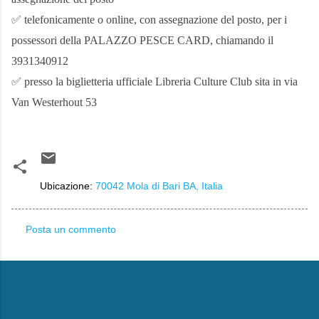
✅ telefonicamente o online, con assegnazione del posto, per i
possessori della PALAZZO PESCE CARD, chiamando il
3931340912
✅ presso la biglietteria ufficiale Libreria Culture Club sita in via
Van Westerhout 53
Ubicazione:
70042 Mola di Bari BA, Italia
Posta un commento
C
o
m
m