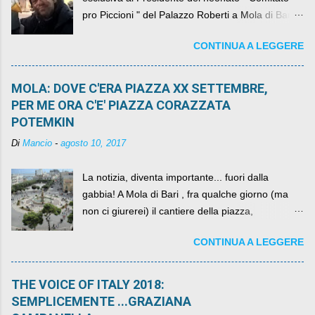
pro Piccioni " del Palazzo Roberti a Mola di Bari ,
abbiamo l'onore di avere con noi il ... non so
CONTINUA A LEGGERE
come definirlo... signor?....
MOLA: DOVE C'ERA PIAZZA XX SETTEMBRE,
PER ME ORA C'E' PIAZZA CORAZZATA
POTEMKIN
Di
Mancio
-
agosto 10, 2017
La notizia, diventa importante... fuori dalla
gabbia! A Mola di Bari , fra qualche giorno (ma
non ci giurerei) il cantiere della piazza,
scandalosamente contenente la stessa per intero
CONTINUA A LEGGERE
per un numero esorbitante di mesi, non ci sarà
più. C'era una volta Piazza XX Settembre ,
THE VOICE OF ITALY 2018:
SEMPLICEMENTE ...GRAZIANA