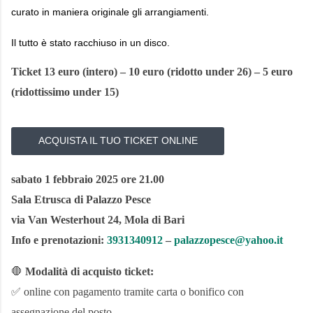
curato in maniera originale gli arrangiamenti.
Il tutto è stato racchiuso in un disco.
Ticket 13 euro
(intero) – 10 euro (ridotto under 26)
– 5 euro
(ridottissimo under 15)
ACQUISTA IL TUO TICKET ONLINE
sabato 1 febbraio 2025 ore 21.00
Sala Etrusca di Palazzo Pesce
via Van Westerhout 24, Mola di Bari
Info e prenotazioni:
3931340912
–
palazzopesce@yahoo.it
🛑
Modalità di acquisto ticket:
✅ online con pagamento tramite carta o bonifico con
assegnazione del posto