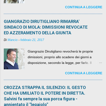
governo, mentre la coalizione si spacca sul nodo
CONTINUA A LEGGERE
della legge elettorale
GIANGRAZIO DIRUTIGLIANO RIMARRA'
SINDACO DI MOLA: DIMISSIONI REVOCATE
ED AZZERAMENTO DELLA GIUNTA
Di
Mancio
-
febbraio 21, 2017
Giangrazio Dirutigliano revocherà le proprie
dimissioni, proprio allo scadere dei giorni a
disposizione, secondo la legge, per farlo. Il
sindaco rimarrà al suo posto, con buona pace di
CONTINUA A LEGGERE
quelli che si auspicavano il contrario.
CROZZA STRAPPA IL SILENZIO: IL GESTO
CHE HA UMILIATO IL POTERE IN DIRETTA.
Salvini fa sempre la sua porca figura -
annientato il "legaiolo"