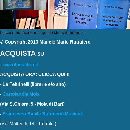
Le cose non sono mai quello che sembrano ©
© Copyright 2013 Mancio Mario Ruggiero
ACQUISTA
SU
-
www.ilmiolibro.it
ACQUISTA ORA: CLICCA QUI!!!
-
La Feltrinelli
(librerie e/o sito)
-
Cartolandia Mola
(Via S.Chiara, 5 - Mola di Bari)
-
Francesco Basile Strumenti Musicali
(Via Matteotti, 14 - Taranto )