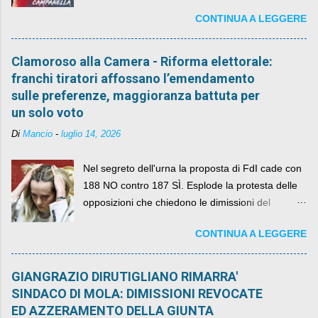
CONTINUA A LEGGERE
Clamoroso alla Camera - Riforma elettorale:
franchi tiratori affossano l’emendamento
sulle preferenze, maggioranza battuta per
un solo voto
Di
Mancio
-
luglio 14, 2026
Nel segreto dell'urna la proposta di FdI cade con
188 NO contro 187 SÌ. Esplode la protesta delle
opposizioni che chiedono le dimissioni del
governo, mentre la coalizione si spacca sul nodo
CONTINUA A LEGGERE
della legge elettorale
GIANGRAZIO DIRUTIGLIANO RIMARRA'
SINDACO DI MOLA: DIMISSIONI REVOCATE
ED AZZERAMENTO DELLA GIUNTA