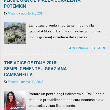
PER ME ORA C'E' PIAZZA CORAZZATA
POTEMKIN
Di
Mancio
-
agosto 10, 2017
La notizia, diventa importante... fuori dalla
gabbia! A Mola di Bari , fra qualche giorno (ma
non ci giurerei) il cantiere della piazza,
scandalosamente contenente la stessa per intero
CONTINUA A LEGGERE
per un numero esorbitante di mesi, non ci sarà
più. C'era una volta Piazza XX Settembre ,
THE VOICE OF ITALY 2018:
SEMPLICEMENTE ...GRAZIANA
CAMPANELLA
Di
Mancio
-
marzo 30, 2018
Portare un pezzo degli Halestorm su Rai 2 non è
da tutti e probabilmente non sarà neanche stata
una scelta voluta fino in fondo;