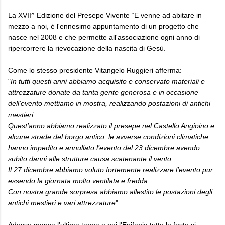
La XVII^ Edizione del Presepe Vivente “E venne ad abitare in
mezzo a noi, è l'ennesimo appuntamento di un progetto che
nasce nel 2008 e che permette all'associazione ogni anno di
ripercorrere la rievocazione della nascita di Gesù.
Come lo stesso presidente Vitangelo Ruggieri afferma:
"
In tutti questi anni abbiamo acquisito e conservato materiali e
attrezzature donate da tanta gente generosa e in occasione
dell’evento mettiamo in mostra, realizzando postazioni di antichi
mestieri.
Quest’anno abbiamo realizzato il presepe nel Castello Angioino e
alcune strade del borgo antico, le avverse condizioni climatiche
hanno impedito e annullato l’evento del 23 dicembre avendo
subito danni alle strutture causa scatenante il vento.
Il 27 dicembre abbiamo voluto fortemente realizzare l’evento pur
essendo la giornata molto ventilata e fredda.
Con nostra grande sorpresa abbiamo allestito le postazioni degli
antichi mestieri e vari attrezzature
".
Adesso manca l'ultima tappa e poi l'Epifania tutte le feste si