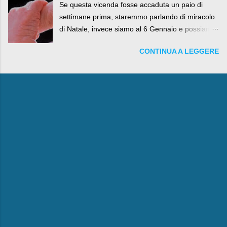
Se questa vicenda fosse accaduta un paio di
settimane prima, staremmo parlando di miracolo
di Natale, invece siamo al 6 Gennaio e possiamo
fare anche battute sulla rivalità tra Babbo Natale
CONTINUA A LEGGERE
e la Befana, visto il lieto epilogo della vicenda.