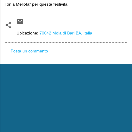
Tonia Meliota" per queste festività.
Ubicazione:
70042 Mola di Bari BA, Italia
Posta un commento
C
o
m
m
e
n
t
i