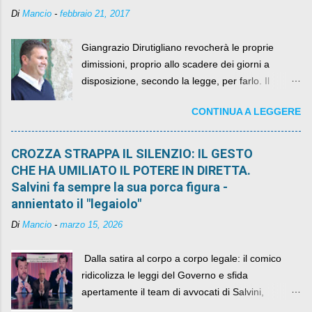
Di
Mancio
-
febbraio 21, 2017
Giangrazio Dirutigliano revocherà le proprie
dimissioni, proprio allo scadere dei giorni a
disposizione, secondo la legge, per farlo. Il
sindaco rimarrà al suo posto, con buona pace di
CONTINUA A LEGGERE
quelli che si auspicavano il contrario.
CROZZA STRAPPA IL SILENZIO: IL GESTO
CHE HA UMILIATO IL POTERE IN DIRETTA.
Salvini fa sempre la sua porca figura -
annientato il "legaiolo"
Di
Mancio
-
marzo 15, 2026
​ Dalla satira al corpo a corpo legale: il comico
ridicolizza le leggi del Governo e sfida
apertamente il team di avvocati di Salvini,
diventando il simbolo della resistenza civile.