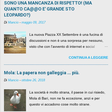
SONO UNA MANCANZA DI RISPETTO! (MA
QUANTO CA@@O E' GRANDE STO
LEOPARDO?)
Di
Mancio
-
maggio 09, 2017
La nuova Piazza XX Settembre è una fucina di
discussioni e non è una sorpresa per nessuno,
visto che con l'avvento di internet e social
networks da qualche anno ognuno può dire la
CONTINUA A LEGGERE
sua lasciandone anche traccia scritta nel web.
Mola: La papera non galleggia ... più.
Di
Mancio
-
ottobre 26, 2018
La società è molto strana, il paese in cui risiedo,
Mola di Bari, non ne fa eccezione, anzi e per
questo vi accadono cose molto strane.