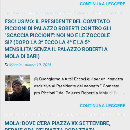
CONTINUA A LEGGERE
ESCLUSIVO: IL PRESIDENTE DEL COMITATO
PICCIONI DI PALAZZO ROBERTI CONTRO GLI
"SCACCIA PICCIONI": NOI NO E LE ZOCCOLE
SI? (DOPO LA 3^ ECCO LA 4^ E LA 5^
MENSILITA' SENZA IL PALAZZO ROBERTI A
MOLA DI BARI)
Di
Mancio
-
marzo 10, 2018
👱 Buongiorno a tutti! Eccoci qui per un'intervista
esclusiva al Presidente del neonato " Comitato
pro Piccioni " del Palazzo Roberti a Mola di Bari ,
abbiamo l'onore di avere con noi il ... non so
CONTINUA A LEGGERE
come definirlo... signor?....
MOLA: DOVE C'ERA PIAZZA XX SETTEMBRE,