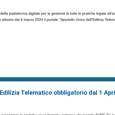
ella piattaforma digitale per la gestione di tutte le pratiche legate all’edi
attivato dal 4 marzo 2024 il portale “Sportello Unico dell’Edilizia Tele
Edilizia Telematico obbligatorio dal 1 Apr
 presentare le pratiche sia in formato cartaceo che tramite SUET. Da lun