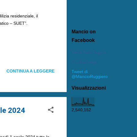
lizia residenziale, il
matico – SUET”.
Mancio on
Facebook
Mancio Mario Ruggiero
Crea il tuo badge
CONTINUA A LEGGERE
Tweet di
@MancioRuggiero
Visualizzazioni
ile 2024
2,540,152
edì 1 aprile 2024 tutte le