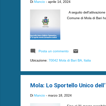
Di
Mancio
-
aprile 14, 2024
A seguito dell’attivazione d
Comune di Mola di Bari ha 
Posta un commento
Ubicazione:
70042 Mola di Bari BA, Italia
Mola: Lo Sportello Unico dell’
Di
Mancio
-
marzo 18, 2024
Fino al 31 marzo possibile