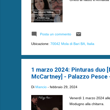
Posta un commento
Ubicazione:
70042 Mola di Bari BA, Italia
1 marzo 2024: Pinturas duo [
McCartney] - Palazzo Pesce 
Di
Mancio
-
febbraio 29, 2024
Venerdì 1 marzo 2024 alle
Modugno alla chitarra.