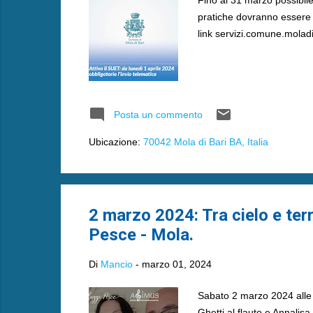
pratiche dovranno essere i
link servizi.comune.moladi
Posta un commento
Ubicazione:
70042 Mola di Bari BA, Italia
2 marzo 2024: Tra cielo e terr
Pesce - Mola.
Di
Mancio
-
marzo 01, 2024
Sabato 2 marzo 2024 alle 
Ghetti al flauto e Annalisa