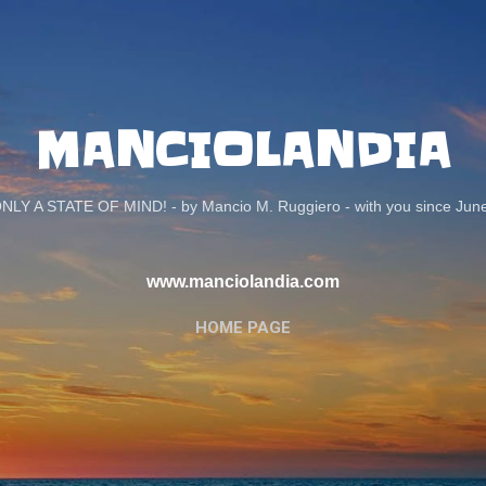
Passa ai contenuti principali
MANCIOLANDIA
ONLY A STATE OF MIND! - by Mancio M. Ruggiero - with you since Jun
www.manciolandia.com
HOME PAGE