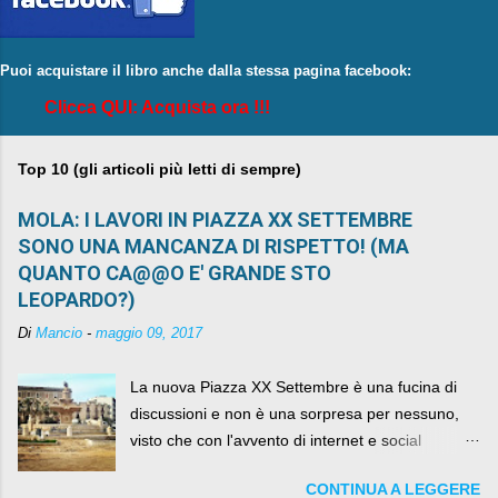
Puoi acquistare il libro anche dalla stessa pagina facebook:
Clicca QUI: Acquista ora !!!
Top 10 (gli articoli più letti di sempre)
MOLA: I LAVORI IN PIAZZA XX SETTEMBRE
SONO UNA MANCANZA DI RISPETTO! (MA
QUANTO CA@@O E' GRANDE STO
LEOPARDO?)
Di
Mancio
-
maggio 09, 2017
La nuova Piazza XX Settembre è una fucina di
discussioni e non è una sorpresa per nessuno,
visto che con l'avvento di internet e social
networks da qualche anno ognuno può dire la
CONTINUA A LEGGERE
sua lasciandone anche traccia scritta nel web.