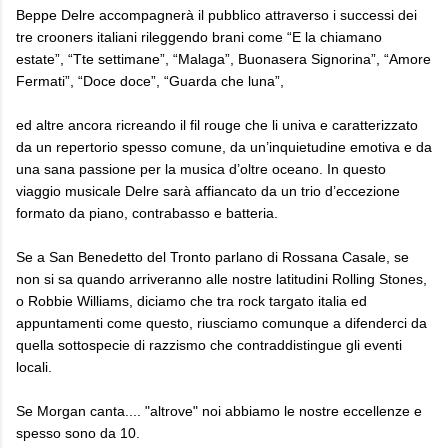
Beppe Delre accompagnerà il pubblico attraverso i successi dei
tre crooners italiani rileggendo brani come “E la chiamano
estate”, “Tte settimane”, “Malaga”, Buonasera Signorina”, “Amore
Fermati”, “Doce doce”, “Guarda che luna”,
ed altre ancora ricreando il fil rouge che li univa e caratterizzato
da un repertorio spesso comune, da un’inquietudine emotiva e da
una sana passione per la musica d’oltre oceano. In questo
viaggio musicale Delre sarà affiancato da un trio d’eccezione
formato da piano, contrabasso e batteria.
Se a San Benedetto del Tronto parlano di Rossana Casale, se
non si sa quando arriveranno alle nostre latitudini Rolling Stones,
o Robbie Williams, diciamo che tra rock targato italia ed
appuntamenti come questo, riusciamo comunque a difenderci da
quella sottospecie di razzismo che contraddistingue gli eventi
locali.
Se Morgan canta.... "altrove" noi abbiamo le nostre eccellenze e
spesso sono da 10.