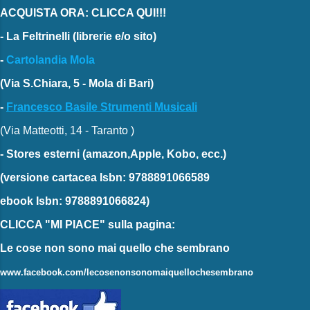
ACQUISTA ORA: CLICCA QUI!!!
-
La Feltrinelli
(librerie e/o sito)
-
Cartolandia Mola
(Via S.Chiara, 5 - Mola di Bari)
-
Francesco Basile Strumenti Musicali
(Via Matteotti, 14 - Taranto )
-
Stores esterni
(amazon,Apple, Kobo, ecc.)
(versione cartacea
Isbn: 9788891066589
ebook
Isbn: 9788891066824)
CLICCA "MI PIACE"
sulla pagina:
Le cose non sono mai quello che sembrano
www.facebook.com/lecosenonsonomaiquellochesembrano