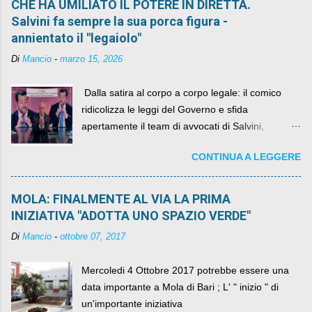
CHE HA UMILIATO IL POTERE IN DIRETTA.
Salvini fa sempre la sua porca figura -
annientato il "legaiolo"
Di
Mancio
-
marzo 15, 2026
​ Dalla satira al corpo a corpo legale: il comico
ridicolizza le leggi del Governo e sfida
apertamente il team di avvocati di Salvini,
diventando il simbolo della resistenza civile.
CONTINUA A LEGGERE
MOLA: FINALMENTE AL VIA LA PRIMA
INIZIATIVA "ADOTTA UNO SPAZIO VERDE"
Di
Mancio
-
ottobre 07, 2017
Mercoledi 4 Ottobre 2017 potrebbe essere una
data importante a Mola di Bari ; L' " inizio " di
un'importante iniziativa