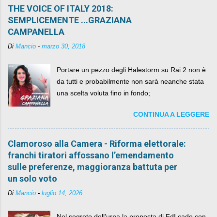
THE VOICE OF ITALY 2018:
SEMPLICEMENTE ...GRAZIANA
CAMPANELLA
Di
Mancio
-
marzo 30, 2018
Portare un pezzo degli Halestorm su Rai 2 non è
da tutti e probabilmente non sarà neanche stata
una scelta voluta fino in fondo;
CONTINUA A LEGGERE
Clamoroso alla Camera - Riforma elettorale:
franchi tiratori affossano l’emendamento
sulle preferenze, maggioranza battuta per
un solo voto
Di
Mancio
-
luglio 14, 2026
Nel segreto dell'urna la proposta di FdI cade con