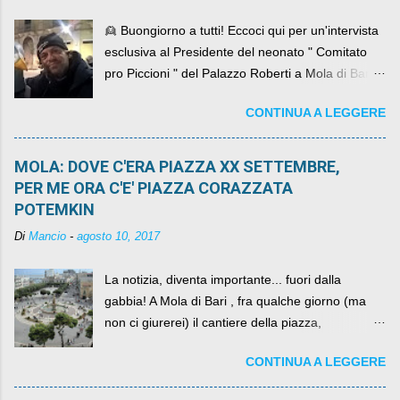
👱 Buongiorno a tutti! Eccoci qui per un'intervista
esclusiva al Presidente del neonato " Comitato
pro Piccioni " del Palazzo Roberti a Mola di Bari ,
abbiamo l'onore di avere con noi il ... non so
CONTINUA A LEGGERE
come definirlo... signor?....
MOLA: DOVE C'ERA PIAZZA XX SETTEMBRE,
PER ME ORA C'E' PIAZZA CORAZZATA
POTEMKIN
Di
Mancio
-
agosto 10, 2017
La notizia, diventa importante... fuori dalla
gabbia! A Mola di Bari , fra qualche giorno (ma
non ci giurerei) il cantiere della piazza,
scandalosamente contenente la stessa per intero
CONTINUA A LEGGERE
per un numero esorbitante di mesi, non ci sarà
più. C'era una volta Piazza XX Settembre ,