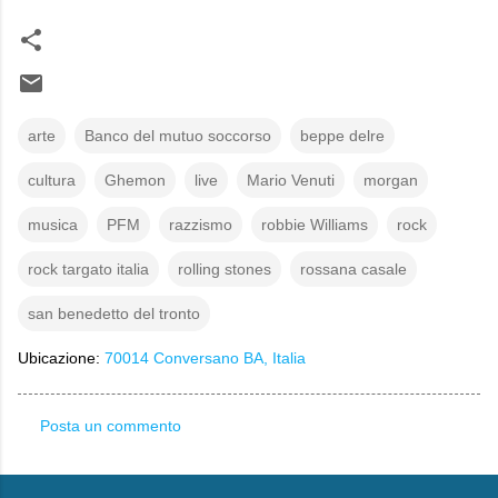
arte
Banco del mutuo soccorso
beppe delre
cultura
Ghemon
live
Mario Venuti
morgan
musica
PFM
razzismo
robbie Williams
rock
rock targato italia
rolling stones
rossana casale
san benedetto del tronto
Ubicazione:
70014 Conversano BA, Italia
Posta un commento
C
o