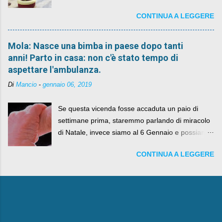
CONTINUA A LEGGERE
Mola: Nasce una bimba in paese dopo tanti
anni! Parto in casa: non c'è stato tempo di
aspettare l'ambulanza.
Di
Mancio
-
gennaio 06, 2019
Se questa vicenda fosse accaduta un paio di
settimane prima, staremmo parlando di miracolo
di Natale, invece siamo al 6 Gennaio e possiamo
fare anche battute sulla rivalità tra Babbo Natale
CONTINUA A LEGGERE
e la Befana, visto il lieto epilogo della vicenda.