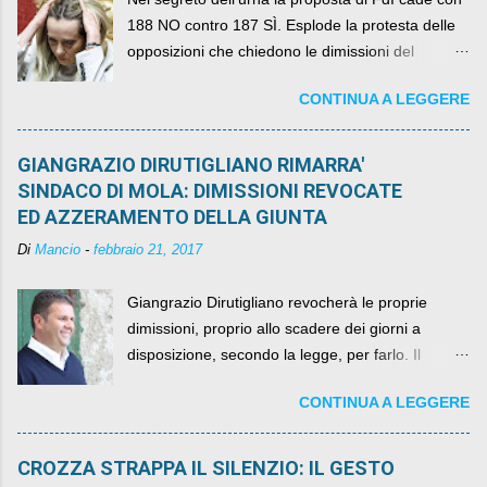
188 NO contro 187 SÌ. Esplode la protesta delle
opposizioni che chiedono le dimissioni del
governo, mentre la coalizione si spacca sul nodo
CONTINUA A LEGGERE
della legge elettorale
GIANGRAZIO DIRUTIGLIANO RIMARRA'
SINDACO DI MOLA: DIMISSIONI REVOCATE
ED AZZERAMENTO DELLA GIUNTA
Di
Mancio
-
febbraio 21, 2017
Giangrazio Dirutigliano revocherà le proprie
dimissioni, proprio allo scadere dei giorni a
disposizione, secondo la legge, per farlo. Il
sindaco rimarrà al suo posto, con buona pace di
CONTINUA A LEGGERE
quelli che si auspicavano il contrario.
CROZZA STRAPPA IL SILENZIO: IL GESTO