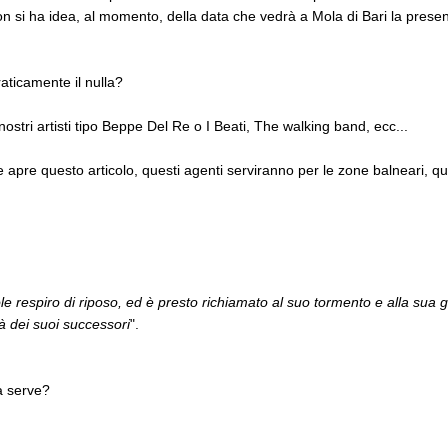
n si ha idea, al momento, della data che vedrà a Mola di Bari la presen
raticamente il nulla?
ri artisti tipo Beppe Del Re o I Beati, The walking band, ecc...
re questo articolo, questi agenti serviranno per le zone balneari, quel
 respiro di riposo, ed è presto richiamato al suo tormento e alla sua gioi
à dei suoi successori
".
sa serve?