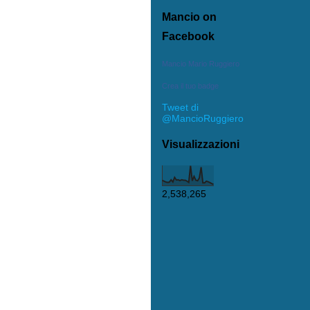
Mancio on
Facebook
Mancio Mario Ruggiero
Crea il tuo badge
Tweet di
@MancioRuggiero
Visualizzazioni
2,538,265