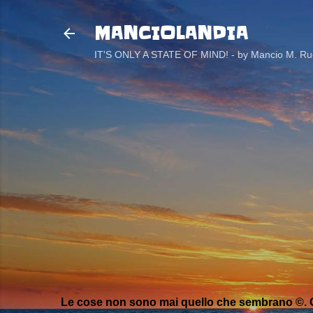
MANCIOLANDIA
IT'S ONLY A STATE OF MIND! - by Mancio M. Rug
Le cose non sono mai quello che sembrano ©. C