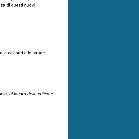
za di questi nuovi
le collinari e le strade
a, al lavoro della critica e