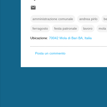
amministrazione comunale
andrea pirlo
be
ferragosto
festa patronale
lavoro
mola 
Ubicazione:
70042 Mola di Bari BA, Italia
Posta un commento
C
o
m
m
e
n
t
i