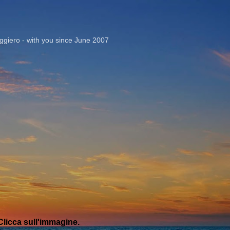
Passa ai contenuti principali
giero - with you since June 2007
licca sull'immagine.