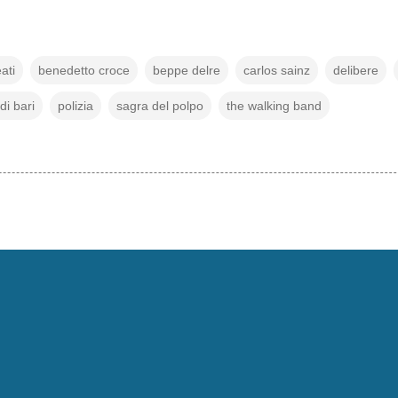
ati
benedetto croce
beppe delre
carlos sainz
delibere
di bari
polizia
sagra del polpo
the walking band