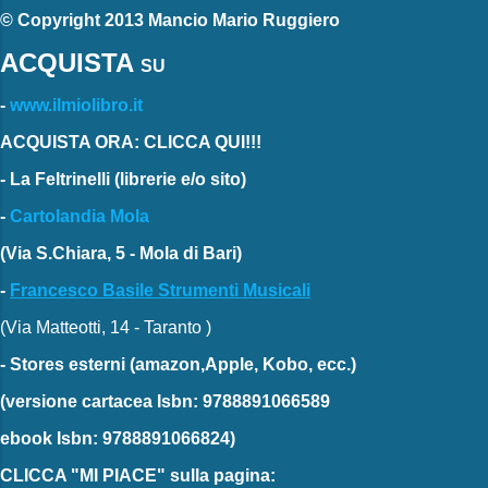
© Copyright 2013 Mancio Mario Ruggiero
ACQUISTA
SU
-
www.ilmiolibro.it
ACQUISTA ORA: CLICCA QUI!!!
-
La Feltrinelli
(librerie e/o sito)
-
Cartolandia Mola
(Via S.Chiara, 5 - Mola di Bari)
-
Francesco Basile Strumenti Musicali
(Via Matteotti, 14 - Taranto )
-
Stores esterni
(amazon,Apple, Kobo, ecc.)
(versione cartacea
Isbn: 9788891066589
ebook
Isbn: 9788891066824)
CLICCA "MI PIACE"
sulla pagina: