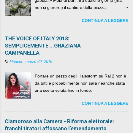
gabbia! A Mola di Bari , fra qualche giorno (ma
non ci giurerei) il cantiere della piazza,
scandalosamente contenente la stessa per intero
CONTINUA A LEGGERE
per un numero esorbitante di mesi, non ci sarà
più. C'era una volta Piazza XX Settembre ,
THE VOICE OF ITALY 2018:
SEMPLICEMENTE ...GRAZIANA
CAMPANELLA
Di
Mancio
-
marzo 30, 2018
Portare un pezzo degli Halestorm su Rai 2 non è
da tutti e probabilmente non sarà neanche stata
una scelta voluta fino in fondo;
CONTINUA A LEGGERE
Clamoroso alla Camera - Riforma elettorale:
franchi tiratori affossano l’emendamento