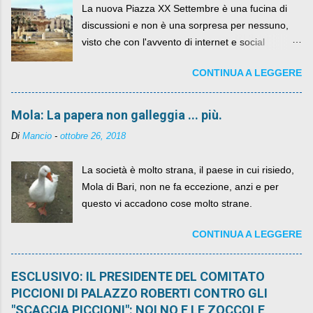
La nuova Piazza XX Settembre è una fucina di
discussioni e non è una sorpresa per nessuno,
visto che con l'avvento di internet e social
networks da qualche anno ognuno può dire la
CONTINUA A LEGGERE
sua lasciandone anche traccia scritta nel web.
Mola: La papera non galleggia ... più.
Di
Mancio
-
ottobre 26, 2018
La società è molto strana, il paese in cui risiedo,
Mola di Bari, non ne fa eccezione, anzi e per
questo vi accadono cose molto strane.
CONTINUA A LEGGERE
ESCLUSIVO: IL PRESIDENTE DEL COMITATO
PICCIONI DI PALAZZO ROBERTI CONTRO GLI
"SCACCIA PICCIONI": NOI NO E LE ZOCCOLE