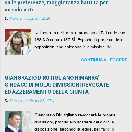
sulle preferenze, maggioranza battuta per
un solo voto
Di
Mancio
-
luglio 14, 2026
Nel segreto dell'urna la proposta di FdI cade con
188 NO contro 187 SÌ. Esplode la protesta delle
opposizioni che chiedono le dimissioni del
governo, mentre la coalizione si spacca sul nodo
CONTINUA A LEGGERE
della legge elettorale
GIANGRAZIO DIRUTIGLIANO RIMARRA'
SINDACO DI MOLA: DIMISSIONI REVOCATE
ED AZZERAMENTO DELLA GIUNTA
Di
Mancio
-
febbraio 21, 2017
Giangrazio Dirutigliano revocherà le proprie
dimissioni, proprio allo scadere dei giorni a
disposizione, secondo la legge, per farlo. Il