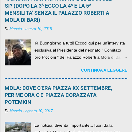
SI? (DOPO LA 3^ ECCO LA 4^ E LA 5^
MENSILITA' SENZA IL PALAZZO ROBERTI A
MOLA DI BARI)
Di
Mancio
-
marzo 10, 2018
👱 Buongiorno a tutti! Eccoci qui per un'intervista
esclusiva al Presidente del neonato " Comitato
pro Piccioni " del Palazzo Roberti a Mola di Bari ,
abbiamo l'onore di avere con noi il ... non so
CONTINUA A LEGGERE
come definirlo... signor?....
MOLA: DOVE C'ERA PIAZZA XX SETTEMBRE,
PER ME ORA C'E' PIAZZA CORAZZATA
POTEMKIN
Di
Mancio
-
agosto 10, 2017
La notizia, diventa importante... fuori dalla