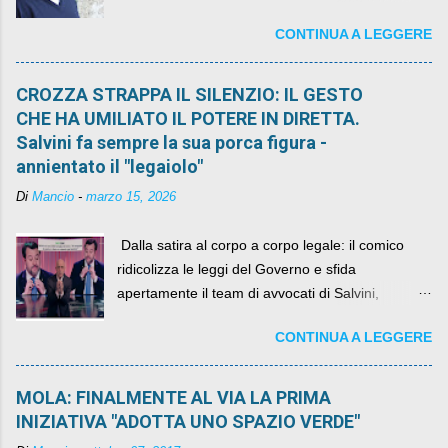
sindaco rimarrà al suo posto, con buona pace di
CONTINUA A LEGGERE
quelli che si auspicavano il contrario.
CROZZA STRAPPA IL SILENZIO: IL GESTO
CHE HA UMILIATO IL POTERE IN DIRETTA.
Salvini fa sempre la sua porca figura -
annientato il "legaiolo"
Di
Mancio
-
marzo 15, 2026
​ Dalla satira al corpo a corpo legale: il comico
ridicolizza le leggi del Governo e sfida
apertamente il team di avvocati di Salvini,
diventando il simbolo della resistenza civile.
CONTINUA A LEGGERE
MOLA: FINALMENTE AL VIA LA PRIMA
INIZIATIVA "ADOTTA UNO SPAZIO VERDE"