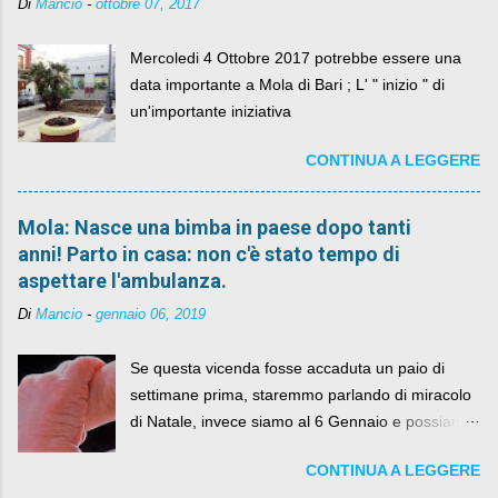
Di
Mancio
-
ottobre 07, 2017
Mercoledi 4 Ottobre 2017 potrebbe essere una
data importante a Mola di Bari ; L' " inizio " di
un'importante iniziativa
CONTINUA A LEGGERE
Mola: Nasce una bimba in paese dopo tanti
anni! Parto in casa: non c'è stato tempo di
aspettare l'ambulanza.
Di
Mancio
-
gennaio 06, 2019
Se questa vicenda fosse accaduta un paio di
settimane prima, staremmo parlando di miracolo
di Natale, invece siamo al 6 Gennaio e possiamo
fare anche battute sulla rivalità tra Babbo Natale
CONTINUA A LEGGERE
e la Befana, visto il lieto epilogo della vicenda.