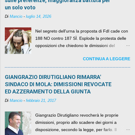
sulle preferenze, maggioranza battuta per
un solo voto
Di
Mancio
-
luglio 14, 2026
Nel segreto dell'urna la proposta di FdI cade con
188 NO contro 187 SÌ. Esplode la protesta delle
opposizioni che chiedono le dimissioni del
governo, mentre la coalizione si spacca sul nodo
CONTINUA A LEGGERE
della legge elettorale
GIANGRAZIO DIRUTIGLIANO RIMARRA'
SINDACO DI MOLA: DIMISSIONI REVOCATE
ED AZZERAMENTO DELLA GIUNTA
Di
Mancio
-
febbraio 21, 2017
Giangrazio Dirutigliano revocherà le proprie
dimissioni, proprio allo scadere dei giorni a
disposizione, secondo la legge, per farlo. Il