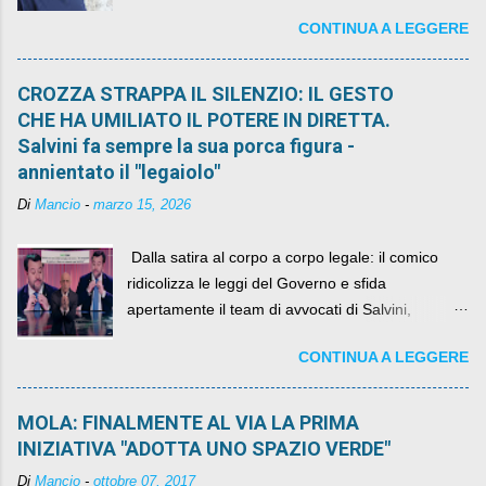
sindaco rimarrà al suo posto, con buona pace di
CONTINUA A LEGGERE
quelli che si auspicavano il contrario.
CROZZA STRAPPA IL SILENZIO: IL GESTO
CHE HA UMILIATO IL POTERE IN DIRETTA.
Salvini fa sempre la sua porca figura -
annientato il "legaiolo"
Di
Mancio
-
marzo 15, 2026
​ Dalla satira al corpo a corpo legale: il comico
ridicolizza le leggi del Governo e sfida
apertamente il team di avvocati di Salvini,
diventando il simbolo della resistenza civile.
CONTINUA A LEGGERE
MOLA: FINALMENTE AL VIA LA PRIMA
INIZIATIVA "ADOTTA UNO SPAZIO VERDE"
Di
Mancio
-
ottobre 07, 2017