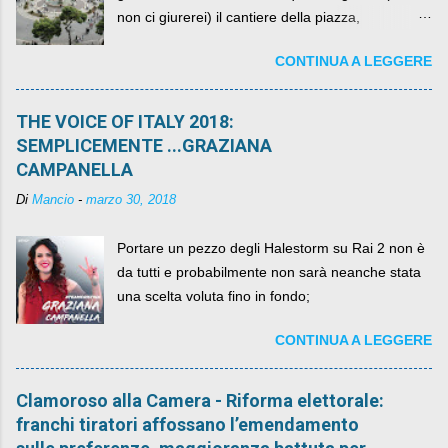
non ci giurerei) il cantiere della piazza,
scandalosamente contenente la stessa per intero
CONTINUA A LEGGERE
per un numero esorbitante di mesi, non ci sarà
più. C'era una volta Piazza XX Settembre ,
THE VOICE OF ITALY 2018:
SEMPLICEMENTE ...GRAZIANA
CAMPANELLA
Di
Mancio
-
marzo 30, 2018
Portare un pezzo degli Halestorm su Rai 2 non è
da tutti e probabilmente non sarà neanche stata
una scelta voluta fino in fondo;
CONTINUA A LEGGERE
Clamoroso alla Camera - Riforma elettorale:
franchi tiratori affossano l’emendamento