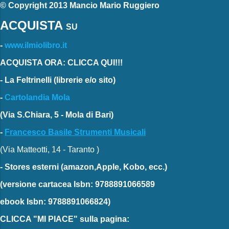
© Copyright 2013 Mancio Mario Ruggiero
ACQUISTA
SU
-
www.ilmiolibro.it
ACQUISTA ORA: CLICCA QUI!!!
-
La Feltrinelli
(librerie e/o sito)
-
Cartolandia Mola
(Via S.Chiara, 5 - Mola di Bari)
-
Francesco Basile Strumenti Musicali
(Via Matteotti, 14 - Taranto )
-
Stores esterni
(amazon,Apple, Kobo, ecc.)
(versione cartacea
Isbn: 9788891066589
ebook
Isbn: 9788891066824)
CLICCA "MI PIACE"
sulla pagina: