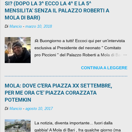
SI? (DOPO LA 3^ ECCO LA 4^ E LA 5^
MENSILITA' SENZA IL PALAZZO ROBERTI A
MOLA DI BARI)
Di
Mancio
-
marzo 10, 2018
👱 Buongiorno a tutti! Eccoci qui per un'intervista
esclusiva al Presidente del neonato " Comitato
pro Piccioni " del Palazzo Roberti a Mola di Bari ,
abbiamo l'onore di avere con noi il ... non so
CONTINUA A LEGGERE
come definirlo... signor?....
MOLA: DOVE C'ERA PIAZZA XX SETTEMBRE,
PER ME ORA C'E' PIAZZA CORAZZATA
POTEMKIN
Di
Mancio
-
agosto 10, 2017
La notizia, diventa importante... fuori dalla
gabbia! A Mola di Bari , fra qualche giorno (ma