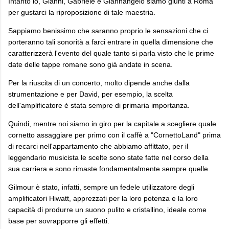
Intanto io, Gianni, Gabriele e Giannangelo siamo giunti a Roma
per gustarci la riproposizione di tale maestria.
Sappiamo benissimo che saranno proprio le sensazioni che ci
porteranno tali sonorità a farci entrare in quella dimensione che
caratterizzerà l'evento del quale tanto si parla visto che le prime
date delle tappe romane sono già andate in scena.
Per la riuscita di un concerto, molto dipende anche dalla
strumentazione e per David, per esempio, la scelta
dell'amplificatore è stata sempre di primaria importanza.
Quindi, mentre noi siamo in giro per la capitale a scegliere quale
cornetto assaggiare per primo con il caffè a "CornettoLand" prima
di recarci nell'appartamento che abbiamo affittato, per il
leggendario musicista le scelte sono state fatte nel corso della
sua carriera e sono rimaste fondamentalmente sempre quelle.
Gilmour è stato, infatti, sempre un fedele utilizzatore degli
amplificatori Hiwatt, apprezzati per la loro potenza e la loro
capacità di produrre un suono pulito e cristallino, ideale come
base per sovrapporre gli effetti.