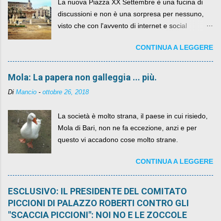
La nuova Piazza XX Settembre è una fucina di
discussioni e non è una sorpresa per nessuno,
visto che con l'avvento di internet e social
networks da qualche anno ognuno può dire la
CONTINUA A LEGGERE
sua lasciandone anche traccia scritta nel web.
Mola: La papera non galleggia ... più.
Di
Mancio
-
ottobre 26, 2018
La società è molto strana, il paese in cui risiedo,
Mola di Bari, non ne fa eccezione, anzi e per
questo vi accadono cose molto strane.
CONTINUA A LEGGERE
ESCLUSIVO: IL PRESIDENTE DEL COMITATO
PICCIONI DI PALAZZO ROBERTI CONTRO GLI
"SCACCIA PICCIONI": NOI NO E LE ZOCCOLE