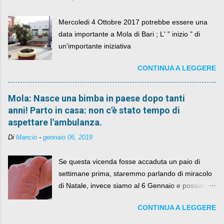
Mercoledi 4 Ottobre 2017 potrebbe essere una
data importante a Mola di Bari ; L' " inizio " di
un'importante iniziativa
CONTINUA A LEGGERE
Mola: Nasce una bimba in paese dopo tanti
anni! Parto in casa: non c'è stato tempo di
aspettare l'ambulanza.
Di
Mancio
-
gennaio 06, 2019
Se questa vicenda fosse accaduta un paio di
settimane prima, staremmo parlando di miracolo
di Natale, invece siamo al 6 Gennaio e possiamo
fare anche battute sulla rivalità tra Babbo Natale
CONTINUA A LEGGERE
e la Befana, visto il lieto epilogo della vicenda.