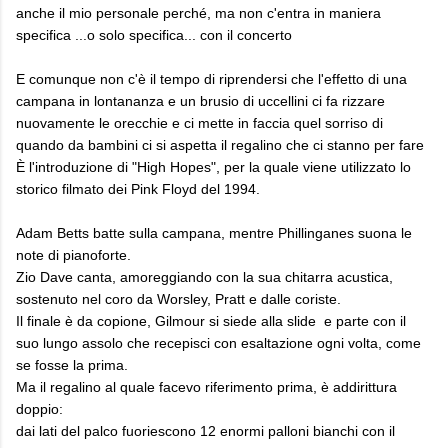
anche il mio personale perché, ma non c'entra in maniera
specifica ...o solo specifica... con il concerto
E comunque non c'è il tempo di riprendersi che l'effetto di una
campana in lontananza e un brusio di uccellini ci fa rizzare
nuovamente le orecchie e ci mette in faccia quel sorriso di
quando da bambini ci si aspetta il regalino che ci stanno per fare
È l'introduzione di "High Hopes", per la quale viene utilizzato lo
storico filmato dei Pink Floyd del 1994.
Adam Betts batte sulla campana, mentre Phillinganes suona le
note di pianoforte.
Zio Dave canta, amoreggiando con la sua chitarra acustica,
sostenuto nel coro da Worsley, Pratt e dalle coriste.
Il finale è da copione, Gilmour si siede alla slide e parte con il
suo lungo assolo che recepisci con esaltazione ogni volta, come
se fosse la prima.
Ma il regalino al quale facevo riferimento prima, è addirittura
doppio:
dai lati del palco fuoriescono 12 enormi palloni bianchi con il