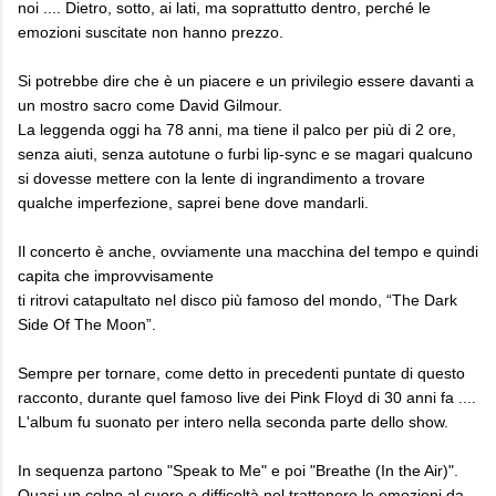
noi .... Dietro, sotto, ai lati, ma soprattutto dentro, perché le
emozioni suscitate non hanno prezzo.
Si potrebbe dire che è un piacere e un privilegio essere davanti a
un mostro sacro come David Gilmour.
La leggenda oggi ha 78 anni, ma tiene il palco per più di 2 ore,
senza aiuti, senza autotune o furbi lip-sync e se magari qualcuno
si dovesse mettere con la lente di ingrandimento a trovare
qualche imperfezione, saprei bene dove mandarli.
Il concerto è anche, ovviamente una macchina del tempo e quindi
capita che improvvisamente
ti ritrovi catapultato nel disco più famoso del mondo, “The Dark
Side Of The Moon”.
Sempre per tornare, come detto in precedenti puntate di questo
racconto, durante quel famoso live dei Pink Floyd di 30 anni fa ....
L'album fu suonato per intero nella seconda parte dello show.
In sequenza partono "Speak to Me" e poi "Breathe (In the Air)".
Quasi un colpo al cuore e difficoltà nel trattenere le emozioni da