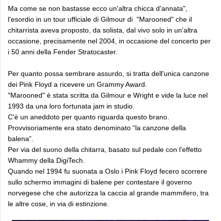
Ma come se non bastasse ecco un'altra chicca d'annata",
l'esordio in un tour ufficiale di Gilmour di "Marooned" che il
chitarrista aveva proposto, da solista, dal vivo solo in un'altra
occasione, precisamente nel 2004, in occasione del concerto per
i 50 anni della Fender Stratocaster.
Per quanto possa sembrare assurdo, si tratta dell'unica canzone
dei Pink Floyd a ricevere un Grammy Award.
"Marooned" è stata scritta da Gilmour e Wright e vide la luce nel
1993 da una loro fortunata jam in studio.
C'è un aneddoto per quanto riguarda questo brano.
Provvisoriamente era stato denominato “la canzone della
balena”.
Per via del suono della chitarra, basato sul pedale con l'effetto
Whammy della DigiTech.
Quando nel 1994 fu suonata a Oslo i Pink Floyd fecero scorrere
sullo schermo immagini di balene per contestare il governo
norvegese che che autorizza la caccia al grande mammifero, tra
le altre cose, in via di estinzione.