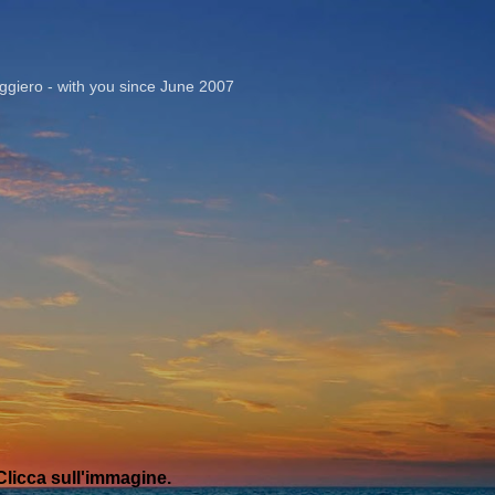
Passa ai contenuti principali
giero - with you since June 2007
licca sull'immagine.