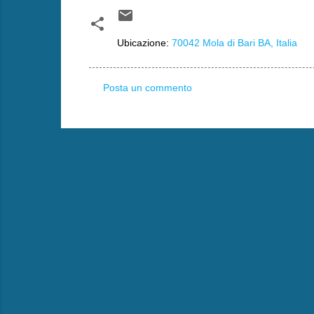
Ubicazione:
70042 Mola di Bari BA, Italia
Posta un commento
C
o
m
m
e
n
t
i