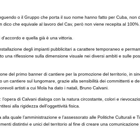
guendo o il Gruppo che porta il suo nome hanno fatto per Cuba, non d
n dico che equivale al lavoro del Cav, però non viene recepita al 100%.
accordo e quella già è una vittoria.
stallazione degli impianti pubblicitari a carattere temporaneo e perman
 una riflessione sulla dimensione visuale nei diversi ambiti e sulle poss
ione del primo banner di cantiere per la promozione del territorio, in si
o un cantiere sul lungomare, grazie alla sensibilità dei committenti e de
torevoli artisti a cui Mola ha dato i natali, Bruno Calvani.
: l’opera di Calvani dialoga con la natura circostante, colori e rievocaz
si alla rigidezza dell’oggettività fisica.
 alla quale l’amministrazione e l’assessorato alle Politiche Culturali e T
nti distintivi e unici del territorio al fine di creare una comunicazione