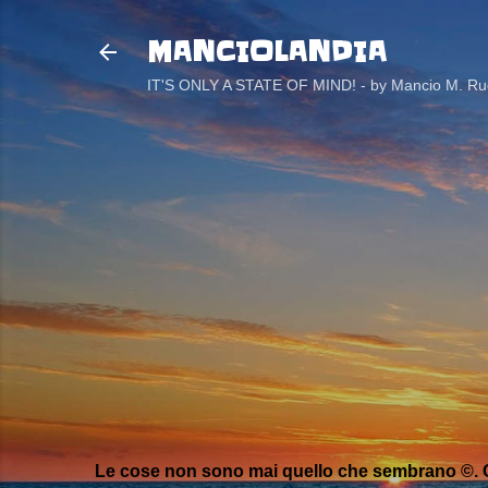
MANCIOLANDIA
IT'S ONLY A STATE OF MIND! - by Mancio M. Rug
Le cose non sono mai quello che sembrano ©. C