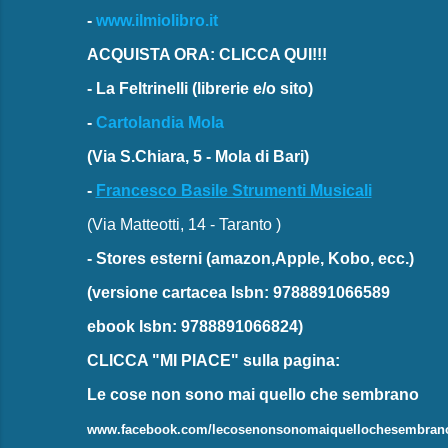
-
www.ilmiolibro.it
ACQUISTA ORA: CLICCA QUI!!!
-
La Feltrinelli
(librerie e/o sito)
-
Cartolandia Mola
(Via S.Chiara, 5 - Mola di Bari)
-
Francesco Basile Strumenti Musicali
(Via Matteotti, 14 - Taranto )
-
Stores esterni
(amazon,Apple, Kobo, ecc.)
(versione cartacea
Isbn: 9788891066589
ebook
Isbn: 9788891066824)
CLICCA "MI PIACE"
sulla pagina:
Le cose non sono mai quello che sembrano
www.facebook.com/lecosenonsonomaiquellochesembran