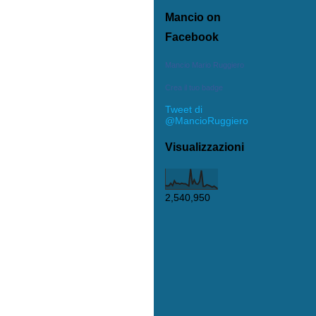
Mancio on
Facebook
Mancio Mario Ruggiero
Crea il tuo badge
Tweet di
@MancioRuggiero
Visualizzazioni
2,540,950