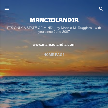
Passa ai contenuti principali
MANCIOLANDIA
IT'S ONLY A STATE OF MIND! - by Mancio M. Ruggiero - with
you since June 2007
www.manciolandia.com
HOME PAGE