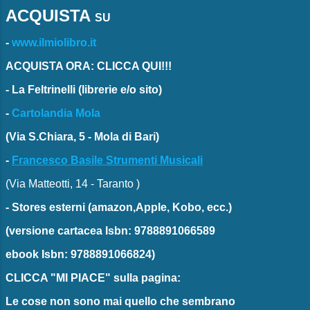
ACQUISTA
SU
-
www.ilmiolibro.it
ACQUISTA ORA: CLICCA QUI!!!
-
La Feltrinelli
(librerie e/o sito)
-
Cartolandia Mola
(Via S.Chiara, 5 - Mola di Bari)
-
Francesco Basile Strumenti Musicali
(Via Matteotti, 14 - Taranto )
-
Stores esterni
(amazon,Apple, Kobo, ecc.)
(versione cartacea
Isbn: 9788891066589
ebook
Isbn: 9788891066824)
CLICCA "MI PIACE"
sulla pagina:
Le cose non sono mai quello che sembrano