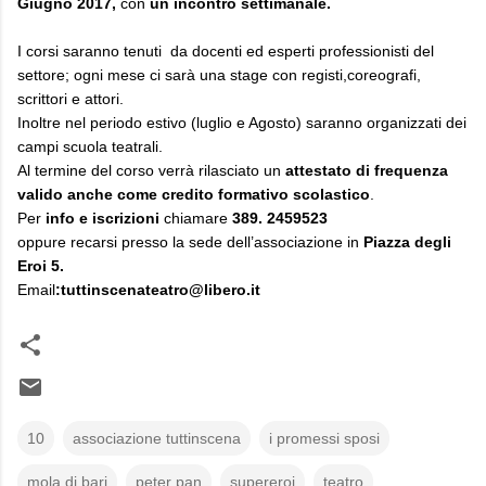
Giugno 2017,
con
un incontro settimanale.
I corsi saranno tenuti
da docenti ed esperti professionisti del
settore; ogni mese ci sarà una stage con registi,coreografi,
scrittori e attori.
Inoltre nel periodo estivo (luglio e Agosto) saranno organizzati dei
campi scuola teatrali.
Al termine del corso verrà rilasciato un
attestato di frequenza
valido anche come credito formativo scolastico
.
Per
info e iscrizioni
chiamare
389. 2459523
oppure recarsi presso la sede dell’associazione in
Piazza degli
Eroi 5.
Email
:tuttinscenateatro@libero.it
10
associazione tuttinscena
i promessi sposi
mola di bari
peter pan
supereroi
teatro