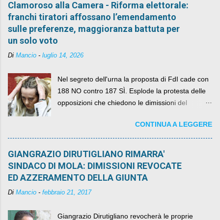
Clamoroso alla Camera - Riforma elettorale:
franchi tiratori affossano l’emendamento
sulle preferenze, maggioranza battuta per
un solo voto
Di
Mancio
-
luglio 14, 2026
Nel segreto dell'urna la proposta di FdI cade con
188 NO contro 187 SÌ. Esplode la protesta delle
opposizioni che chiedono le dimissioni del
governo, mentre la coalizione si spacca sul nodo
CONTINUA A LEGGERE
della legge elettorale
GIANGRAZIO DIRUTIGLIANO RIMARRA'
SINDACO DI MOLA: DIMISSIONI REVOCATE
ED AZZERAMENTO DELLA GIUNTA
Di
Mancio
-
febbraio 21, 2017
Giangrazio Dirutigliano revocherà le proprie