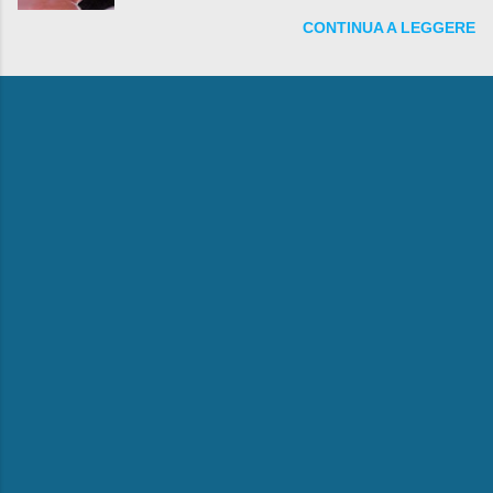
fare anche battute sulla rivalità tra Babbo Natale
CONTINUA A LEGGERE
e la Befana, visto il lieto epilogo della vicenda.