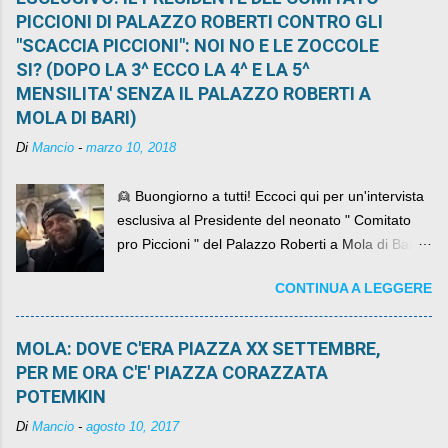
PICCIONI DI PALAZZO ROBERTI CONTRO GLI
"SCACCIA PICCIONI": NOI NO E LE ZOCCOLE
SI? (DOPO LA 3^ ECCO LA 4^ E LA 5^
MENSILITA' SENZA IL PALAZZO ROBERTI A
MOLA DI BARI)
Di
Mancio
-
marzo 10, 2018
👱 Buongiorno a tutti! Eccoci qui per un'intervista
esclusiva al Presidente del neonato " Comitato
pro Piccioni " del Palazzo Roberti a Mola di Bari ,
abbiamo l'onore di avere con noi il ... non so
CONTINUA A LEGGERE
come definirlo... signor?....
MOLA: DOVE C'ERA PIAZZA XX SETTEMBRE,
PER ME ORA C'E' PIAZZA CORAZZATA
POTEMKIN
Di
Mancio
-
agosto 10, 2017