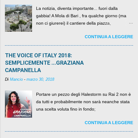
La notizia, diventa importante... fuori dalla
gabbia! A Mola di Bari , fra qualche giorno (ma
non ci giurerei) il cantiere della piazza,
scandalosamente contenente la stessa per intero
CONTINUA A LEGGERE
per un numero esorbitante di mesi, non ci sarà
più. C'era una volta Piazza XX Settembre ,
THE VOICE OF ITALY 2018:
SEMPLICEMENTE ...GRAZIANA
CAMPANELLA
Di
Mancio
-
marzo 30, 2018
Portare un pezzo degli Halestorm su Rai 2 non è
da tutti e probabilmente non sarà neanche stata
una scelta voluta fino in fondo;
CONTINUA A LEGGERE