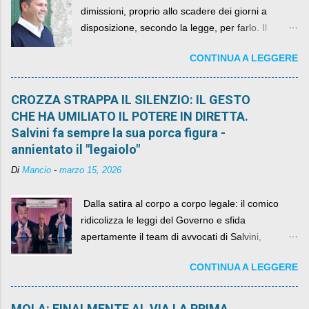
dimissioni, proprio allo scadere dei giorni a
disposizione, secondo la legge, per farlo. Il
sindaco rimarrà al suo posto, con buona pace di
CONTINUA A LEGGERE
quelli che si auspicavano il contrario.
CROZZA STRAPPA IL SILENZIO: IL GESTO
CHE HA UMILIATO IL POTERE IN DIRETTA.
Salvini fa sempre la sua porca figura -
annientato il "legaiolo"
Di
Mancio
-
marzo 15, 2026
​ Dalla satira al corpo a corpo legale: il comico
ridicolizza le leggi del Governo e sfida
apertamente il team di avvocati di Salvini,
diventando il simbolo della resistenza civile.
CONTINUA A LEGGERE
MOLA: FINALMENTE AL VIA LA PRIMA