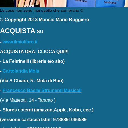
Le cose non sono mai quello che sembrano ©
© Copyright 2013 Mancio Mario Ruggiero
ACQUISTA
SU
-
www.ilmiolibro.it
ACQUISTA ORA: CLICCA QUI!!!
-
La Feltrinelli
(librerie e/o sito)
-
Cartolandia Mola
(Via S.Chiara, 5 - Mola di Bari)
-
Francesco Basile Strumenti Musicali
(Via Matteotti, 14 - Taranto )
-
Stores esterni
(amazon,Apple, Kobo, ecc.)
(versione cartacea
Isbn: 9788891066589