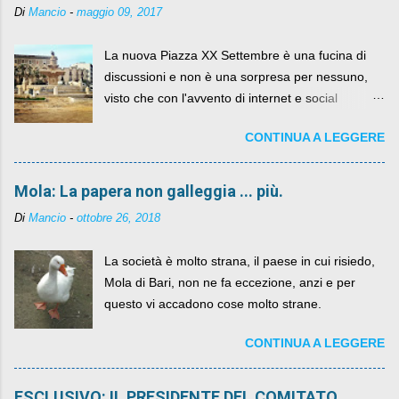
Di
Mancio
-
maggio 09, 2017
La nuova Piazza XX Settembre è una fucina di
discussioni e non è una sorpresa per nessuno,
visto che con l'avvento di internet e social
networks da qualche anno ognuno può dire la
CONTINUA A LEGGERE
sua lasciandone anche traccia scritta nel web.
Mola: La papera non galleggia ... più.
Di
Mancio
-
ottobre 26, 2018
La società è molto strana, il paese in cui risiedo,
Mola di Bari, non ne fa eccezione, anzi e per
questo vi accadono cose molto strane.
CONTINUA A LEGGERE
ESCLUSIVO: IL PRESIDENTE DEL COMITATO