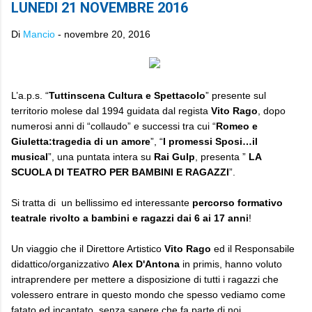
LUNEDI 21 NOVEMBRE 2016
Di
Mancio
-
novembre 20, 2016
L’a.p.s. “
Tuttinscena Cultura e Spettacolo
” presente sul
territorio molese dal 1994 guidata dal regista
Vito Rago
, dopo
numerosi anni di “collaudo” e successi tra cui “
Romeo e
Giuletta:tragedia di un amore
”, “
I promessi Sposi…il
musical
”, una puntata intera su
Rai Gulp
, presenta ”
LA
SCUOLA DI TEATRO PER BAMBINI E RAGAZZI
”.
Si tratta di un bellissimo ed interessante
percorso formativo
teatrale
rivolto a bambini e ragazzi dai 6 ai 17 anni
!
Un viaggio che il Direttore Artistico
Vito Rago
ed il Responsabile
didattico/organizzativo
Alex D'Antona
in primis, hanno voluto
intraprendere per mettere a disposizione di tutti i ragazzi che
volessero entrare in questo mondo che spesso vediamo come
fatato ed incantato, senza sapere che fa parte di noi.