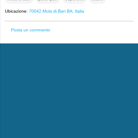
Ubicazione:
70042 Mola di Bari BA, Italia
Posta un commento
C
o
m
m
e
n
t
i