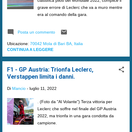
classifica piloti del Mondiale 2022, complice il
grave errore di Leclerc che va a muro mentre
era al comando della gara.
Posta un commento
Ubicazione:
70042 Mola di Bari BA, Italia
CONTINUA A LEGGERE
F1 - GP Austria: Trionfa Leclerc,
Verstappen limita i danni.
Di
Mancio
-
luglio 11, 2022
. (Foto da "Al Volante") Terza vittoria per
Leclerc che soffre nel finale del GP Austria
2022, ma trionfa in una gara condotta da
campione.