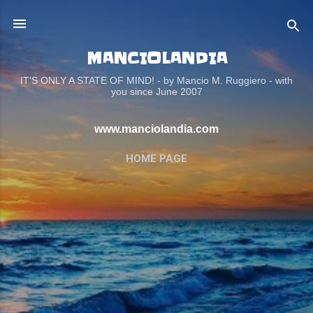
Passa ai contenuti principali
MANCIOLANDIA
IT'S ONLY A STATE OF MIND! - by Mancio M. Ruggiero - with
you since June 2007
www.manciolandia.com
HOME PAGE