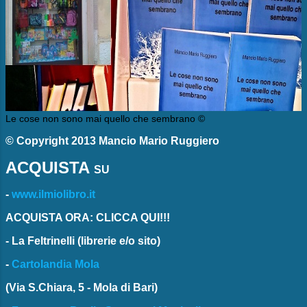
Le cose non sono mai quello che sembrano ©
© Copyright 2013 Mancio Mario Ruggiero
ACQUISTA
SU
-
www.ilmiolibro.it
ACQUISTA ORA: CLICCA QUI!!!
-
La Feltrinelli
(librerie e/o sito)
-
Cartolandia Mola
(Via S.Chiara, 5 - Mola di Bari)