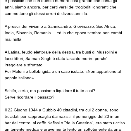
è possibile che con questo numero così grande che conta gli
anni, siamo ancora, per certi versi dei trogloditi ignoranti che
commettono gli stessi errori di diversi anni fa.
A prescinder viviamo a Sannicandro, Giovinazzo, Sud Africa,
India, Slovenia, Romania ... ed in che epoca sembra non cambi
mai nulla.
A Latina, feudo elettorale della destra, tra busti di Mussolini e
fasci littori, Satman Singh è stato lasciato morire perché
irregolare e sfruttato.
Per Meloni e Lollobrigida è un caso isolato: «Non appartiene al
popolo italiano»
Schifo, certo, ma possiamo liquidare il tutto così?
Serve ricordare il passato?
Il 22 Giugno 1944 a Gubbio 40 cittadini, tra cui 2 donne, sono
trucidati per rappresaglia dai nazisti: il pomeriggio del 20 in un
bar del centro, al caffè Nafissi o "de la Caterina", era stato ucciso
un tenente medico e gravemente ferito un sottotenente da una