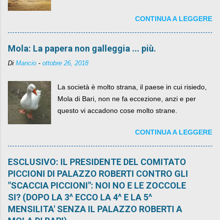
networks da qualche anno ognuno può dire la
CONTINUA A LEGGERE
sua lasciandone anche traccia scritta nel web.
Mola: La papera non galleggia ... più.
Di
Mancio
-
ottobre 26, 2018
La società è molto strana, il paese in cui risiedo,
Mola di Bari, non ne fa eccezione, anzi e per
questo vi accadono cose molto strane.
CONTINUA A LEGGERE
ESCLUSIVO: IL PRESIDENTE DEL COMITATO
PICCIONI DI PALAZZO ROBERTI CONTRO GLI
"SCACCIA PICCIONI": NOI NO E LE ZOCCOLE
SI? (DOPO LA 3^ ECCO LA 4^ E LA 5^
MENSILITA' SENZA IL PALAZZO ROBERTI A