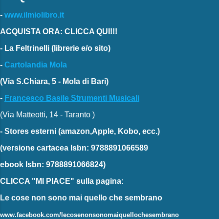
-
www.ilmiolibro.it
ACQUISTA ORA: CLICCA QUI!!!
-
La Feltrinelli
(librerie e/o sito)
-
Cartolandia Mola
(Via S.Chiara, 5 - Mola di Bari)
-
Francesco Basile Strumenti Musicali
(Via Matteotti, 14 - Taranto )
-
Stores esterni
(amazon,Apple, Kobo, ecc.)
(versione cartacea
Isbn: 9788891066589
ebook
Isbn: 9788891066824)
CLICCA "MI PIACE"
sulla pagina:
Le cose non sono mai quello che sembrano
www.facebook.com/lecosenonsonomaiquellochesembrano