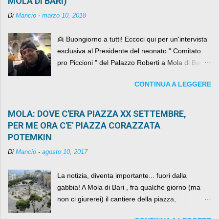
MOLA DI BARI)
Di
Mancio
-
marzo 10, 2018
👱 Buongiorno a tutti! Eccoci qui per un'intervista
esclusiva al Presidente del neonato " Comitato
pro Piccioni " del Palazzo Roberti a Mola di Bari ,
abbiamo l'onore di avere con noi il ... non so
CONTINUA A LEGGERE
come definirlo... signor?....
MOLA: DOVE C'ERA PIAZZA XX SETTEMBRE,
PER ME ORA C'E' PIAZZA CORAZZATA
POTEMKIN
Di
Mancio
-
agosto 10, 2017
La notizia, diventa importante... fuori dalla
gabbia! A Mola di Bari , fra qualche giorno (ma
non ci giurerei) il cantiere della piazza,
scandalosamente contenente la stessa per intero