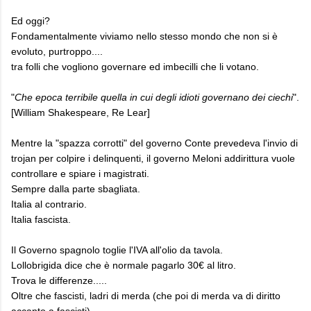
Ed oggi?
Fondamentalmente viviamo nello stesso mondo che non si è
evoluto, purtroppo....
tra folli che vogliono governare ed imbecilli che li votano.
"
Che epoca terribile quella in cui degli idioti governano dei ciechi
".
[William Shakespeare, Re Lear]
Mentre la "spazza corrotti" del governo Conte prevedeva l'invio di
trojan per colpire i delinquenti, il governo Meloni addirittura vuole
controllare e spiare i magistrati.
Sempre dalla parte sbagliata.
Italia al contrario.
Italia fascista.
Il Governo spagnolo toglie l'IVA all'olio da tavola.
Lollobrigida dice che è normale pagarlo 30€ al litro.
Trova le differenze.....
Oltre che fascisti, ladri di merda (che poi di merda va di diritto
accanto a fascisti)