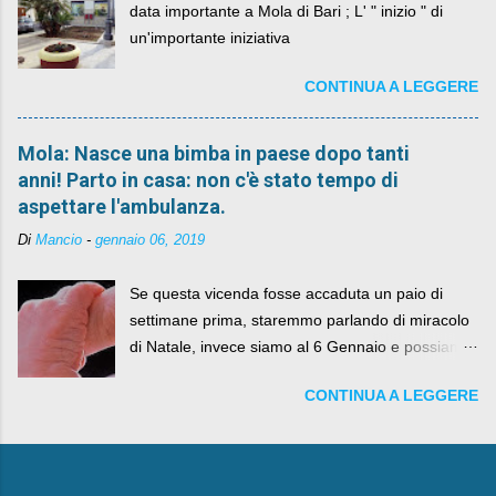
data importante a Mola di Bari ; L' " inizio " di
un'importante iniziativa
CONTINUA A LEGGERE
Mola: Nasce una bimba in paese dopo tanti
anni! Parto in casa: non c'è stato tempo di
aspettare l'ambulanza.
Di
Mancio
-
gennaio 06, 2019
Se questa vicenda fosse accaduta un paio di
settimane prima, staremmo parlando di miracolo
di Natale, invece siamo al 6 Gennaio e possiamo
fare anche battute sulla rivalità tra Babbo Natale
CONTINUA A LEGGERE
e la Befana, visto il lieto epilogo della vicenda.