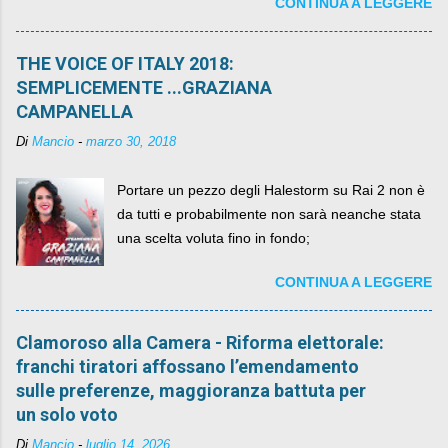
CONTINUA A LEGGERE
per un numero esorbitante di mesi, non ci sarà
più. C'era una volta Piazza XX Settembre ,
THE VOICE OF ITALY 2018:
SEMPLICEMENTE ...GRAZIANA
CAMPANELLA
Di
Mancio
-
marzo 30, 2018
Portare un pezzo degli Halestorm su Rai 2 non è
da tutti e probabilmente non sarà neanche stata
una scelta voluta fino in fondo;
CONTINUA A LEGGERE
Clamoroso alla Camera - Riforma elettorale:
franchi tiratori affossano l’emendamento
sulle preferenze, maggioranza battuta per
un solo voto
Di
Mancio
-
luglio 14, 2026