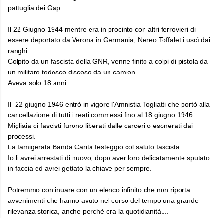
pattuglia dei Gap.
Il 22 Giugno 1944 mentre era in procinto con altri ferrovieri di
essere deportato da Verona in Germania, Nereo Toffaletti uscì dai
ranghi.
Colpito da un fascista della GNR, venne finito a colpi di pistola da
un militare tedesco disceso da un camion.
Aveva solo 18 anni.
Il 22 giugno 1946 entrò in vigore l'Amnistia Togliatti che portò alla
cancellazione di tutti i reati commessi fino al 18 giugno 1946.
Migliaia di fascisti furono liberati dalle carceri o esonerati dai
processi.
La famigerata Banda Carità festeggiò col saluto fascista.
Io li avrei arrestati di nuovo, dopo aver loro delicatamente sputato
in faccia ed avrei gettato la chiave per sempre.
Potremmo continuare con un elenco infinito che non riporta
avvenimenti che hanno avuto nel corso del tempo una grande
rilevanza storica, anche perchè era la quotidianità....