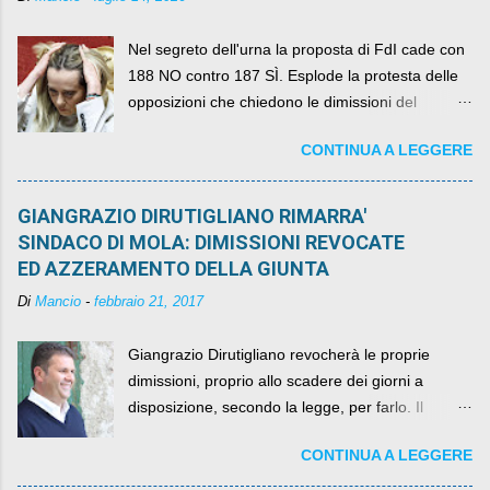
Nel segreto dell'urna la proposta di FdI cade con
188 NO contro 187 SÌ. Esplode la protesta delle
opposizioni che chiedono le dimissioni del
governo, mentre la coalizione si spacca sul nodo
CONTINUA A LEGGERE
della legge elettorale
GIANGRAZIO DIRUTIGLIANO RIMARRA'
SINDACO DI MOLA: DIMISSIONI REVOCATE
ED AZZERAMENTO DELLA GIUNTA
Di
Mancio
-
febbraio 21, 2017
Giangrazio Dirutigliano revocherà le proprie
dimissioni, proprio allo scadere dei giorni a
disposizione, secondo la legge, per farlo. Il
sindaco rimarrà al suo posto, con buona pace di
CONTINUA A LEGGERE
quelli che si auspicavano il contrario.