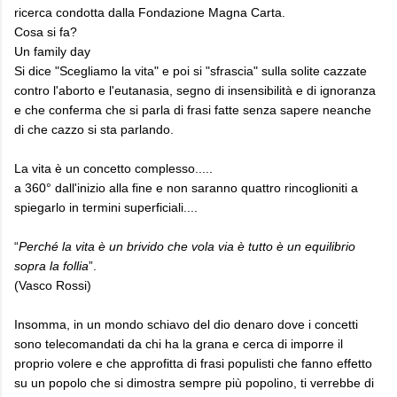
ricerca condotta dalla Fondazione Magna Carta.
Cosa si fa?
Un family day
Si dice "Scegliamo la vita" e poi si "sfrascia" sulla solite cazzate
contro l'aborto e l'eutanasia, segno di insensibilità e di ignoranza
e che conferma che si parla di frasi fatte senza sapere neanche
di che cazzo si sta parlando.
La vita è un concetto complesso.....
a 360° dall'inizio alla fine e non saranno quattro rincoglioniti a
spiegarlo in termini superficiali....
“
Perché la vita è un brivido che vola via è tutto è un equilibrio
sopra la follia
”.
(Vasco Rossi)
Insomma, in un mondo schiavo del dio denaro dove i concetti
sono telecomandati da chi ha la grana e cerca di imporre il
proprio volere e che approfitta di frasi populisti che fanno effetto
su un popolo che si dimostra sempre più popolino, ti verrebbe di