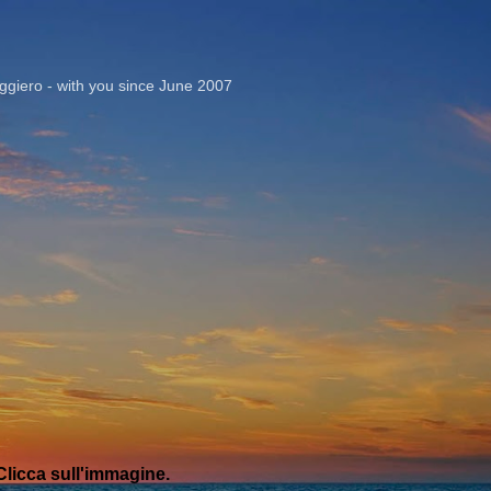
Passa ai contenuti principali
giero - with you since June 2007
licca sull'immagine.