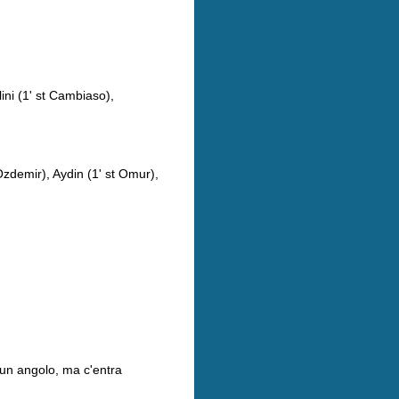
lini (1' st Cambiaso),
Ozdemir), Aydin (1' st Omur),
i un angolo, ma c'entra