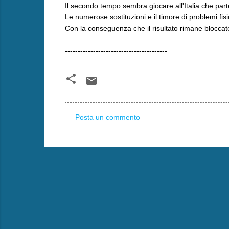
Il secondo tempo sembra giocare all'Italia che par
Le numerose sostituzioni e il timore di problemi fi
Con la conseguenza che il risultato rimane bloccato
----------------------------------------
Posta un commento
C
o
m
m
e
n
t
i