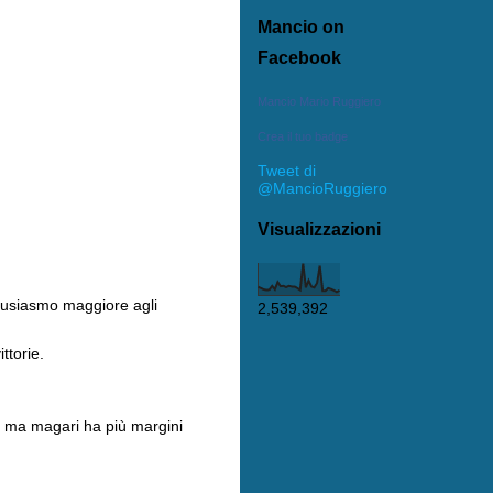
Mancio on
Facebook
Mancio Mario Ruggiero
Crea il tuo badge
Tweet di
@MancioRuggiero
Visualizzazioni
tusiasmo maggiore agli
2,539,392
ttorie.
e, ma magari ha più margini