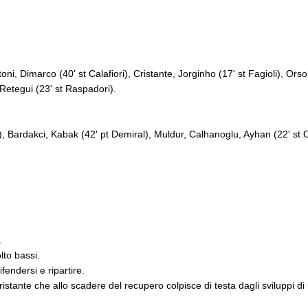
ni, Dimarco (40' st Calafiori), Cristante, Jorginho (17' st Fagioli), Orso
, Retegui (23' st Raspadori).
), Bardakci, Kabak (42' pt Demiral), Muldur, Calhanoglu, Ayhan (22' st 
.
.
lto bassi.
fendersi e ripartire.
ristante che allo scadere del recupero colpisce di testa dagli sviluppi d