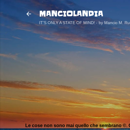
MANCIOLANDIA
IT'S ONLY A STATE OF MIND! - by Mancio M. Rug
Le cose non sono mai quello che sembrano ©. C