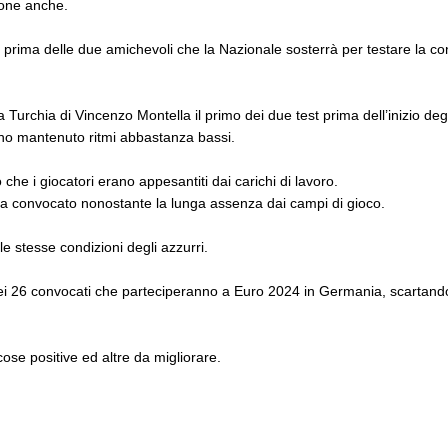
ione anche.
 prima delle due amichevoli che la Nazionale sosterrà per testare la con
la Turchia di Vincenzo Montella il primo dei due test prima dell’inizio d
no mantenuto ritmi abbastanza bassi.
che i giocatori erano appesantiti dai carichi di lavoro.
 ha convocato nonostante la lunga assenza dai campi di gioco.
le stesse condizioni degli azzurri.
e dei 26 convocati che parteciperanno a Euro 2024 in Germania, scartand
cose positive ed altre da migliorare.