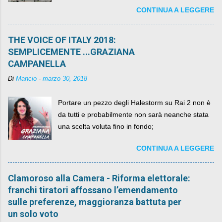
CONTINUA A LEGGERE
per un numero esorbitante di mesi, non ci sarà
più. C'era una volta Piazza XX Settembre ,
THE VOICE OF ITALY 2018:
SEMPLICEMENTE ...GRAZIANA
CAMPANELLA
Di
Mancio
-
marzo 30, 2018
Portare un pezzo degli Halestorm su Rai 2 non è
da tutti e probabilmente non sarà neanche stata
una scelta voluta fino in fondo;
CONTINUA A LEGGERE
Clamoroso alla Camera - Riforma elettorale:
franchi tiratori affossano l’emendamento
sulle preferenze, maggioranza battuta per
un solo voto