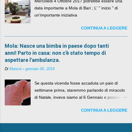
Mercoledi 4 Ottobre 2017 potrebbe essere una
data importante a Mola di Bari ; L' " inizio " di
un'importante iniziativa
CONTINUA A LEGGERE
Mola: Nasce una bimba in paese dopo tanti
anni! Parto in casa: non c'è stato tempo di
aspettare l'ambulanza.
Di
Mancio
-
gennaio 06, 2019
Se questa vicenda fosse accaduta un paio di
settimane prima, staremmo parlando di miracolo
di Natale, invece siamo al 6 Gennaio e possiamo
fare anche battute sulla rivalità tra Babbo Natale
CONTINUA A LEGGERE
e la Befana, visto il lieto epilogo della vicenda.