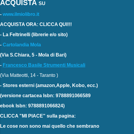
ACQUISTA
SU
-
www.ilmiolibro.it
ACQUISTA ORA: CLICCA QUI!!!
-
La Feltrinelli
(librerie e/o sito)
-
Cartolandia Mola
(Via S.Chiara, 5 - Mola di Bari)
-
Francesco Basile Strumenti Musicali
(Via Matteotti, 14 - Taranto )
-
Stores esterni
(amazon,Apple, Kobo, ecc.)
(versione cartacea
Isbn: 9788891066589
ebook
Isbn: 9788891066824)
CLICCA "MI PIACE"
sulla pagina:
Le cose non sono mai quello che sembrano