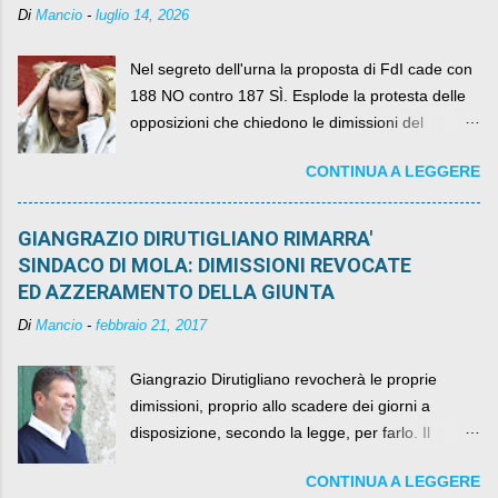
Di
Mancio
-
luglio 14, 2026
Nel segreto dell'urna la proposta di FdI cade con
188 NO contro 187 SÌ. Esplode la protesta delle
opposizioni che chiedono le dimissioni del
governo, mentre la coalizione si spacca sul nodo
CONTINUA A LEGGERE
della legge elettorale
GIANGRAZIO DIRUTIGLIANO RIMARRA'
SINDACO DI MOLA: DIMISSIONI REVOCATE
ED AZZERAMENTO DELLA GIUNTA
Di
Mancio
-
febbraio 21, 2017
Giangrazio Dirutigliano revocherà le proprie
dimissioni, proprio allo scadere dei giorni a
disposizione, secondo la legge, per farlo. Il
sindaco rimarrà al suo posto, con buona pace di
CONTINUA A LEGGERE
quelli che si auspicavano il contrario.