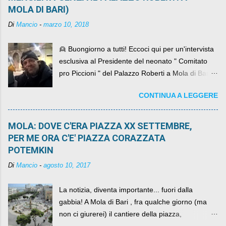
MOLA DI BARI)
Di
Mancio
-
marzo 10, 2018
👱 Buongiorno a tutti! Eccoci qui per un'intervista
esclusiva al Presidente del neonato " Comitato
pro Piccioni " del Palazzo Roberti a Mola di Bari ,
abbiamo l'onore di avere con noi il ... non so
CONTINUA A LEGGERE
come definirlo... signor?....
MOLA: DOVE C'ERA PIAZZA XX SETTEMBRE,
PER ME ORA C'E' PIAZZA CORAZZATA
POTEMKIN
Di
Mancio
-
agosto 10, 2017
La notizia, diventa importante... fuori dalla
gabbia! A Mola di Bari , fra qualche giorno (ma
non ci giurerei) il cantiere della piazza,
scandalosamente contenente la stessa per intero