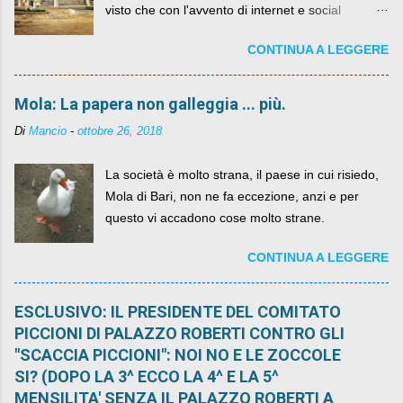
visto che con l'avvento di internet e social
networks da qualche anno ognuno può dire la
CONTINUA A LEGGERE
sua lasciandone anche traccia scritta nel web.
Mola: La papera non galleggia ... più.
Di
Mancio
-
ottobre 26, 2018
La società è molto strana, il paese in cui risiedo,
Mola di Bari, non ne fa eccezione, anzi e per
questo vi accadono cose molto strane.
CONTINUA A LEGGERE
ESCLUSIVO: IL PRESIDENTE DEL COMITATO
PICCIONI DI PALAZZO ROBERTI CONTRO GLI
"SCACCIA PICCIONI": NOI NO E LE ZOCCOLE
SI? (DOPO LA 3^ ECCO LA 4^ E LA 5^
MENSILITA' SENZA IL PALAZZO ROBERTI A