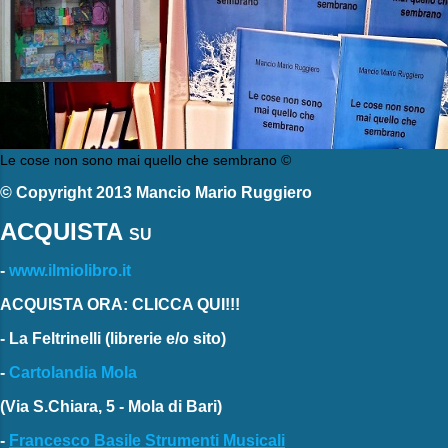
Le cose non sono mai quello che sembrano ©
© Copyright 2013 Mancio Mario Ruggiero
ACQUISTA
SU
-
www.ilmiolibro.it
ACQUISTA ORA: CLICCA QUI!!!
-
La Feltrinelli
(librerie e/o sito)
-
Cartolandia Mola
(Via S.Chiara, 5 - Mola di Bari)
-
Francesco Basile Strumenti Musicali