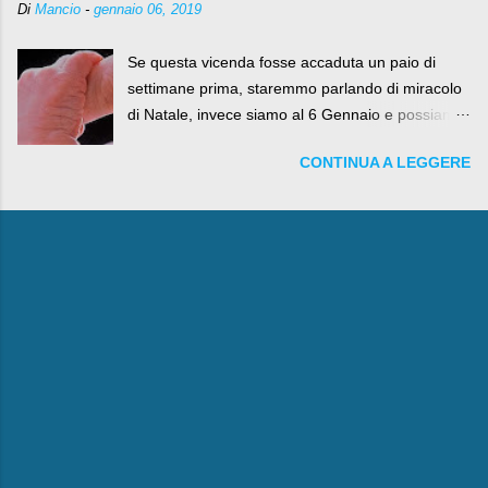
Di
Mancio
-
gennaio 06, 2019
Se questa vicenda fosse accaduta un paio di
settimane prima, staremmo parlando di miracolo
di Natale, invece siamo al 6 Gennaio e possiamo
fare anche battute sulla rivalità tra Babbo Natale
CONTINUA A LEGGERE
e la Befana, visto il lieto epilogo della vicenda.