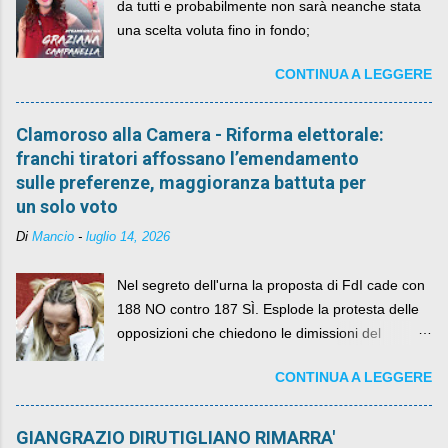
da tutti e probabilmente non sarà neanche stata
una scelta voluta fino in fondo;
CONTINUA A LEGGERE
Clamoroso alla Camera - Riforma elettorale:
franchi tiratori affossano l’emendamento
sulle preferenze, maggioranza battuta per
un solo voto
Di
Mancio
-
luglio 14, 2026
Nel segreto dell'urna la proposta di FdI cade con
188 NO contro 187 SÌ. Esplode la protesta delle
opposizioni che chiedono le dimissioni del
governo, mentre la coalizione si spacca sul nodo
CONTINUA A LEGGERE
della legge elettorale
GIANGRAZIO DIRUTIGLIANO RIMARRA'