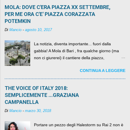
MOLA: DOVE C'ERA PIAZZA XX SETTEMBRE,
PER ME ORA C'E' PIAZZA CORAZZATA
POTEMKIN
Di
Mancio
-
agosto 10, 2017
La notizia, diventa importante... fuori dalla
gabbia! A Mola di Bari , fra qualche giorno (ma
non ci giurerei) il cantiere della piazza,
scandalosamente contenente la stessa per intero
CONTINUA A LEGGERE
per un numero esorbitante di mesi, non ci sarà
più. C'era una volta Piazza XX Settembre ,
THE VOICE OF ITALY 2018:
SEMPLICEMENTE ...GRAZIANA
CAMPANELLA
Di
Mancio
-
marzo 30, 2018
Portare un pezzo degli Halestorm su Rai 2 non è