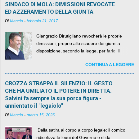
SINDACO DI MOLA: DIMISSIONI REVOCATE
ED AZZERAMENTO DELLA GIUNTA
Di
Mancio
-
febbraio 21, 2017
Giangrazio Dirutigliano revocherà le proprie
dimissioni, proprio allo scadere dei giorni a
disposizione, secondo la legge, per farlo. Il
sindaco rimarrà al suo posto, con buona pace di
CONTINUA A LEGGERE
quelli che si auspicavano il contrario.
CROZZA STRAPPA IL SILENZIO: IL GESTO
CHE HA UMILIATO IL POTERE IN DIRETTA.
Salvini fa sempre la sua porca figura -
annientato il "legaiolo"
Di
Mancio
-
marzo 15, 2026
​ Dalla satira al corpo a corpo legale: il comico
ridicolizza le leggi del Governo e sfida