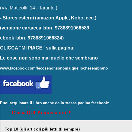
(Via Matteotti, 14 - Taranto )
-
Stores esterni
(amazon,Apple, Kobo, ecc.)
(versione cartacea
Isbn: 9788891066589
ebook
Isbn: 9788891066824)
CLICCA "MI PIACE"
sulla pagina:
Le cose non sono mai quello che sembrano
www.facebook.com/lecosenonsonomaiquellochesembrano
Puoi acquistare il libro anche dalla stessa pagina facebook:
Clicca QUI: Acquista ora !!!
Top 10 (gli articoli più letti di sempre)