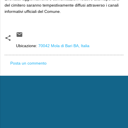
del cimitero saranno tempestivamente diffusi attraverso i canali
informativi ufficiali del Comune.
Ubicazione:
70042 Mola di Bari BA, Italia
Posta un commento
C
o
m
m
e
n
t
i