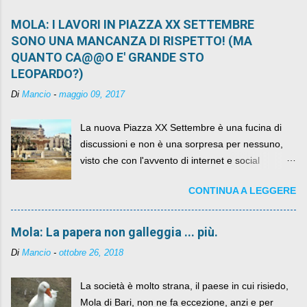
MOLA: I LAVORI IN PIAZZA XX SETTEMBRE
SONO UNA MANCANZA DI RISPETTO! (MA
QUANTO CA@@O E' GRANDE STO
LEOPARDO?)
Di
Mancio
-
maggio 09, 2017
La nuova Piazza XX Settembre è una fucina di
discussioni e non è una sorpresa per nessuno,
visto che con l'avvento di internet e social
networks da qualche anno ognuno può dire la
CONTINUA A LEGGERE
sua lasciandone anche traccia scritta nel web.
Mola: La papera non galleggia ... più.
Di
Mancio
-
ottobre 26, 2018
La società è molto strana, il paese in cui risiedo,
Mola di Bari, non ne fa eccezione, anzi e per