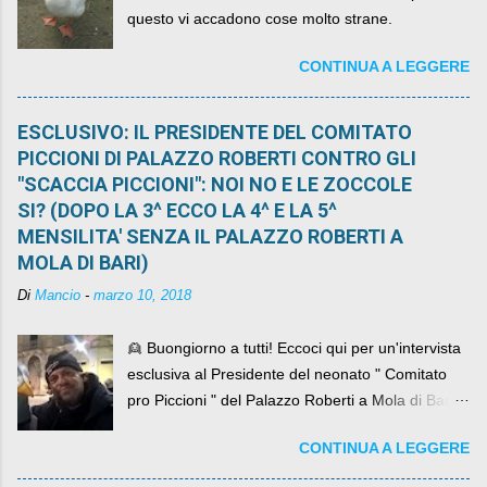
questo vi accadono cose molto strane.
CONTINUA A LEGGERE
ESCLUSIVO: IL PRESIDENTE DEL COMITATO
PICCIONI DI PALAZZO ROBERTI CONTRO GLI
"SCACCIA PICCIONI": NOI NO E LE ZOCCOLE
SI? (DOPO LA 3^ ECCO LA 4^ E LA 5^
MENSILITA' SENZA IL PALAZZO ROBERTI A
MOLA DI BARI)
Di
Mancio
-
marzo 10, 2018
👱 Buongiorno a tutti! Eccoci qui per un'intervista
esclusiva al Presidente del neonato " Comitato
pro Piccioni " del Palazzo Roberti a Mola di Bari ,
abbiamo l'onore di avere con noi il ... non so
CONTINUA A LEGGERE
come definirlo... signor?....