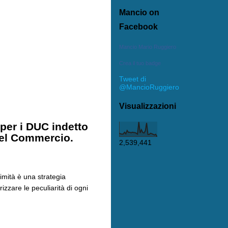
Mancio on
Facebook
Mancio Mario Ruggiero
Crea il tuo badge
Tweet di
@MancioRuggiero
Visualizzazioni
 per i DUC indetto
 del Commercio.
2,539,441
imità è una strategia
zzare le peculiarità di ogni