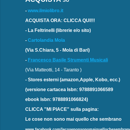
SU
-
www.ilmiolibro.it
ACQUISTA ORA: CLICCA QUI!!!
-
La Feltrinelli
(librerie e/o sito)
-
Cartolandia Mola
(Via S.Chiara, 5 - Mola di Bari)
-
Francesco Basile Strumenti Musicali
(Via Matteotti, 14 - Taranto )
-
Stores esterni
(amazon,Apple, Kobo, ecc.)
(versione cartacea
Isbn: 9788891066589
ebook
Isbn: 9788891066824)
CLICCA "MI PIACE"
sulla pagina:
Le cose non sono mai quello che sembrano
www.facebook.com/lecosenonsonomaiquellochesembran