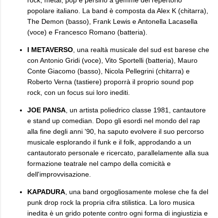
popolare italiano. La band è composta da Alex K (chitarra),
The Demon (basso), Frank Lewis e Antonella Lacasella
(voce) e Francesco Romano (batteria).
I METAVERSO
, una realtà musicale del sud est barese che
con Antonio Gridi (voce), Vito Sportelli (batteria), Mauro
Conte Giacomo (basso), Nicola Pellegrini (chitarra) e
Roberto Verna (tastiere) proporrà il proprio sound pop
rock, con un focus sui loro inediti.
JOE PANSA
, un artista poliedrico classe 1981, cantautore
e stand up comedian. Dopo gli esordi nel mondo del rap
alla fine degli anni '90, ha saputo evolvere il suo percorso
musicale esplorando il funk e il folk, approdando a un
cantautorato personale e ricercato, parallelamente alla sua
formazione teatrale nel campo della comicità e
dell'improvvisazione.
KAPADURA
, una band orgogliosamente molese che fa del
punk drop rock la propria cifra stilistica. La loro musica
inedita è un grido potente contro ogni forma di ingiustizia e