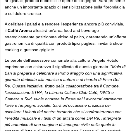
artigianali, prodotti hobbistici e opere dell'ingegno. Sarà presente
anche un importante spazio di sensibilizzazione sulla fibromialgia
e sul dolore cronico.
A deliziare i palati e a rendere l'esperienza ancora più conviviale,
il
Caffè Aroma
allestirà un'area food and beverage
strategicamente posizionata vicino al palco, garantendo un'offerta
gastronomica di qualità con prodotti tipici pugliesi, invitanti show
cooking e gustose grigliate.
Le parole dell'assessore comunale alla cultura, Angelo Rotolo,
esprimono con chiarezza il significato di questa giornata: "
Mola di
Bari si prepara a celebrare il Primo Maggio con una significativa
giornata dedicata alla musica d’autore e al ricordo di Enzo Del
Re. Questa iniziativa, frutto della collaborazione tra il Comune,
l’associazione ETRA, la Libreria Culture Club Cafè, l’AVIS e
Camera a Sud, vuole onorare la Festa dei Lavoratori attraverso
l’arte e l’impegno sociale. Sarà un’occasione preziosa per
ascoltare i talenti del nostro territorio che si confronteranno con
l’eredità musicale e i testi di un artista come Del Re,
l’interprete
più autentico di una stagione di impegno civile nella quale le
canzoni di lotta e di protesta animavano il sogno di una società