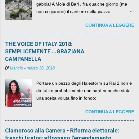
gabbia! A Mola di Bari , fra qualche giorno (ma
non ci giurerei) il cantiere della piazza,
scandalosamente contenente la stessa per intero
CONTINUA A LEGGERE
per un numero esorbitante di mesi, non ci sarà
più. C'era una volta Piazza XX Settembre ,
THE VOICE OF ITALY 2018:
SEMPLICEMENTE ...GRAZIANA
CAMPANELLA
Di
Mancio
-
marzo 30, 2018
Portare un pezzo degli Halestorm su Rai 2 non è
da tutti e probabilmente non sarà neanche stata
una scelta voluta fino in fondo;
CONTINUA A LEGGERE
Clamoroso alla Camera - Riforma elettorale:
franchi tiratori affossano l’emendamento