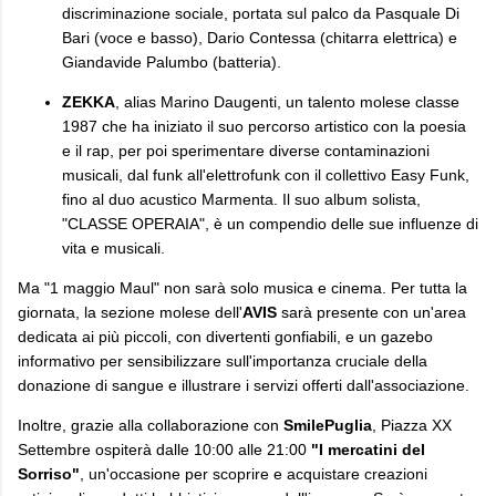
discriminazione sociale, portata sul palco da Pasquale Di
Bari (voce e basso), Dario Contessa (chitarra elettrica) e
Giandavide Palumbo (batteria).
ZEKKA
, alias Marino Daugenti, un talento molese classe
1987 che ha iniziato il suo percorso artistico con la poesia
e il rap, per poi sperimentare diverse contaminazioni
musicali, dal funk all'elettrofunk con il collettivo Easy Funk,
fino al duo acustico Marmenta. Il suo album solista,
"CLASSE OPERAIA", è un compendio delle sue influenze di
vita e musicali.
Ma "1 maggio Maul" non sarà solo musica e cinema. Per tutta la
giornata, la sezione molese dell'
AVIS
sarà presente con un'area
dedicata ai più piccoli, con divertenti gonfiabili, e un gazebo
informativo per sensibilizzare sull'importanza cruciale della
donazione di sangue e illustrare i servizi offerti dall'associazione.
Inoltre, grazie alla collaborazione con
SmilePuglia
, Piazza XX
Settembre ospiterà dalle 10:00 alle 21:00
"I mercatini del
Sorriso"
, un'occasione per scoprire e acquistare creazioni