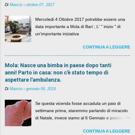
Di
Mancio
-
ottobre 07, 2017
Mercoledi 4 Ottobre 2017 potrebbe essere una
data importante a Mola di Bari ; L' " inizio " di
un'importante iniziativa
CONTINUA A LEGGERE
Mola: Nasce una bimba in paese dopo tanti
anni! Parto in casa: non c'è stato tempo di
aspettare l'ambulanza.
Di
Mancio
-
gennaio 06, 2019
Se questa vicenda fosse accaduta un paio di
settimane prima, staremmo parlando di miracolo
di Natale, invece siamo al 6 Gennaio e possiamo
fare anche battute sulla rivalità tra Babbo Natale
CONTINUA A LEGGERE
e la Befana, visto il lieto epilogo della vicenda.