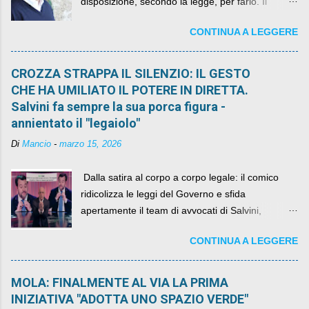
disposizione, secondo la legge, per farlo. Il
sindaco rimarrà al suo posto, con buona pace di
CONTINUA A LEGGERE
quelli che si auspicavano il contrario.
CROZZA STRAPPA IL SILENZIO: IL GESTO
CHE HA UMILIATO IL POTERE IN DIRETTA.
Salvini fa sempre la sua porca figura -
annientato il "legaiolo"
Di
Mancio
-
marzo 15, 2026
​ Dalla satira al corpo a corpo legale: il comico
ridicolizza le leggi del Governo e sfida
apertamente il team di avvocati di Salvini,
diventando il simbolo della resistenza civile.
CONTINUA A LEGGERE
MOLA: FINALMENTE AL VIA LA PRIMA
INIZIATIVA "ADOTTA UNO SPAZIO VERDE"