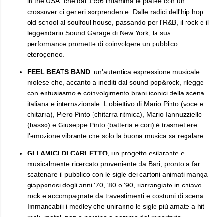
in the USA" che dal 1996 infiamma le platee con un
crossover di generi sorprendente. Dalle radici dell'hip hop
old school al soulfoul house, passando per l'R&B, il rock e il
leggendario Sound Garage di New York, la sua
performance promette di coinvolgere un pubblico
eterogeneo.
FEEL BEATS BAND
un'autentica espressione musicale
molese che, accanto a inediti dal sound pop&rock, rilegge
con entusiasmo e coinvolgimento brani iconici della scena
italiana e internazionale. L'obiettivo di Mario Pinto (voce e
chitarra), Piero Pinto (chitarra ritmica), Mario Iannuzziello
(basso) e Giuseppe Pinto (batteria e cori) è trasmettere
l'emozione vibrante che solo la buona musica sa regalare.
GLI AMICI DI CARLETTO
, un progetto esilarante e
musicalmente ricercato proveniente da Bari, pronto a far
scatenare il pubblico con le sigle dei cartoni animati manga
giapponesi degli anni '70, '80 e '90, riarrangiate in chiave
rock e accompagnate da travestimenti e costumi di scena.
Immancabili i medley che uniranno le sigle più amate a hit
rock, metal, pop e persino a gemme del repertorio