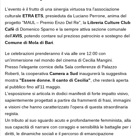
L'evento è il frutto di una sinergia virtuosa tra l'associazione
culturale
ETRA ETS
, presieduta da Luciano Perrone, anima del
progetto "MAUL – Premio Enzo Del Re", la
Libreria Culture Club
Cafè
di Domenico Sparno e la sempre attiva sezione comunale
dell'
AVIS
, potendo contare sul prezioso patrocinio e sostegno del
Comune di Mola di Bari
.
Le celebrazioni prenderanno il via alle ore 12:00 con
un'immersione nel mondo del cinema di Cecilia Mangini.
Presso l'elegante cornice della Sala conferenze di Palazzo
Roberti, la cooperativa
Camera a Sud
inaugurerà la suggestiva
mostra
"Essere donne. Il canto di Cecilia"
, che resterà aperta
al pubblico fino all'11 maggio.
L'esposizione si articola in dodici manifesti di forte impatto visivo,
sapientemente progettati a partire da frammenti di frasi, immagini
e visioni che hanno caratterizzato l'opera di questa straordinaria
regista.
Un tributo al suo sguardo acuto e profondamente femminista, alla
sua capacità di narrare con coraggio e sensibilità le battaglie per i
diritti, le dinamiche sociali e il percorso di emancipazione