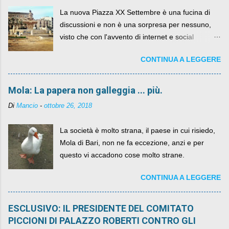
La nuova Piazza XX Settembre è una fucina di
discussioni e non è una sorpresa per nessuno,
visto che con l'avvento di internet e social
networks da qualche anno ognuno può dire la
CONTINUA A LEGGERE
sua lasciandone anche traccia scritta nel web.
Mola: La papera non galleggia ... più.
Di
Mancio
-
ottobre 26, 2018
La società è molto strana, il paese in cui risiedo,
Mola di Bari, non ne fa eccezione, anzi e per
questo vi accadono cose molto strane.
CONTINUA A LEGGERE
ESCLUSIVO: IL PRESIDENTE DEL COMITATO
PICCIONI DI PALAZZO ROBERTI CONTRO GLI