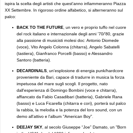
ispira la scelta degli artisti che quest'anno infiammeranno Piazza
XX Settembre. In rigoroso ordine alfabetico, si alterneranno sul
palco:
BACK TO THE FUTURE
, un vero e proprio tuffo nel cuore
del rock italiano e internazionale degli anni '70/'80, grazie
alla passione di musicisti molesi doc: Antonio Diomede
(voce), Vito Angelo Colonna (chitarra), Angelo Sabatelli
(tastiera), Gianfranco Porcelli (basso) e Alessandro
Santoro (batteria).
DECARDINALS
, un'esplosione di energia punk/hardcore
proveniente da Bari, capace di tradurre in musica la forza
impetuosa del mare sugli scogli. Il progetto, nato
dall'esperienza di Domingo Bombini (voce e chitarra),
affiancato da Fabio Casadibari (batteria), Gabriele Rana
(basso) e Luca Ficarella (chitarra e cori), porterà sul palco
la rabbia, la melodia e la potenza del loro sound, con un
demo all'attivo e l'album "American Boy".
DEEJAY SKY
, al secolo Giuseppe “Joe” Damato, un "Born