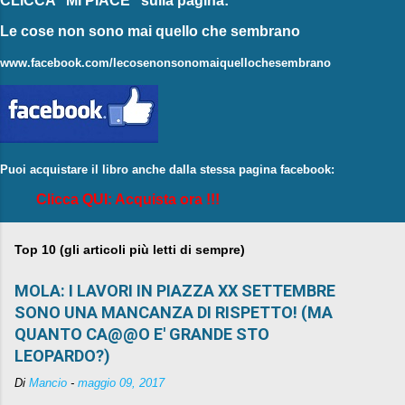
CLICCA "MI PIACE"
sulla pagina:
Le cose non sono mai quello che sembrano
www.facebook.com/lecosenonsonomaiquellochesembrano
Puoi acquistare il libro anche dalla stessa pagina facebook:
Clicca QUI: Acquista ora !!!
Top 10 (gli articoli più letti di sempre)
MOLA: I LAVORI IN PIAZZA XX SETTEMBRE
SONO UNA MANCANZA DI RISPETTO! (MA
QUANTO CA@@O E' GRANDE STO
LEOPARDO?)
Di
Mancio
-
maggio 09, 2017