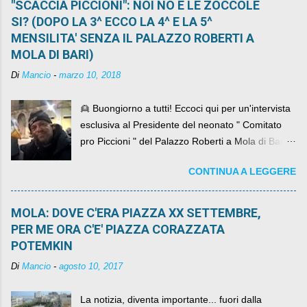
"SCACCIA PICCIONI": NOI NO E LE ZOCCOLE
SI? (DOPO LA 3^ ECCO LA 4^ E LA 5^
MENSILITA' SENZA IL PALAZZO ROBERTI A
MOLA DI BARI)
Di
Mancio
-
marzo 10, 2018
👱 Buongiorno a tutti! Eccoci qui per un'intervista
esclusiva al Presidente del neonato " Comitato
pro Piccioni " del Palazzo Roberti a Mola di Bari ,
abbiamo l'onore di avere con noi il ... non so
CONTINUA A LEGGERE
come definirlo... signor?....
MOLA: DOVE C'ERA PIAZZA XX SETTEMBRE,
PER ME ORA C'E' PIAZZA CORAZZATA
POTEMKIN
Di
Mancio
-
agosto 10, 2017
La notizia, diventa importante... fuori dalla