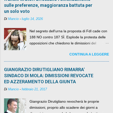
sulle preferenze, maggioranza battuta per
un solo voto
Di
Mancio
-
luglio 14, 2026
Nel segreto dell'urna la proposta di FdI cade con
188 NO contro 187 SÌ. Esplode la protesta delle
opposizioni che chiedono le dimissioni del
governo, mentre la coalizione si spacca sul nodo
CONTINUA A LEGGERE
della legge elettorale
GIANGRAZIO DIRUTIGLIANO RIMARRA'
SINDACO DI MOLA: DIMISSIONI REVOCATE
ED AZZERAMENTO DELLA GIUNTA
Di
Mancio
-
febbraio 21, 2017
Giangrazio Dirutigliano revocherà le proprie
dimissioni, proprio allo scadere dei giorni a