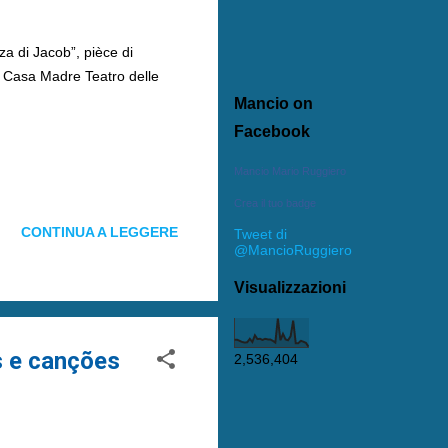
a di Jacob”, pièce di
, Casa Madre Teatro delle
Mancio on
Facebook
Mancio Mario Ruggiero
Crea il tuo badge
CONTINUA A LEGGERE
Tweet di
@MancioRuggiero
Visualizzazioni
s e canções
2,536,404