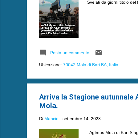
Svelati da giorni titolo del
Posta un commento
Ubicazione:
70042 Mola di Bari BA, Italia
Arriva la Stagione autunnale
Mola.
Di
Mancio
-
settembre 14, 2023
Agìmus Mola di Bari Stag