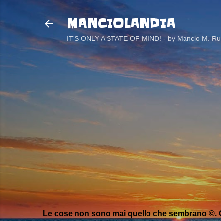
MANCIOLANDIA
IT'S ONLY A STATE OF MIND! - by Mancio M. Rug
Le cose non sono mai quello che sembrano ©. C