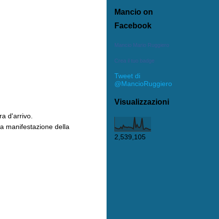
Mancio on
Facebook
Mancio Mario Ruggiero
Crea il tuo badge
Tweet di
@MancioRuggiero
Visualizzazioni
ra d'arrivo.
 la manifestazione della
2,539,105