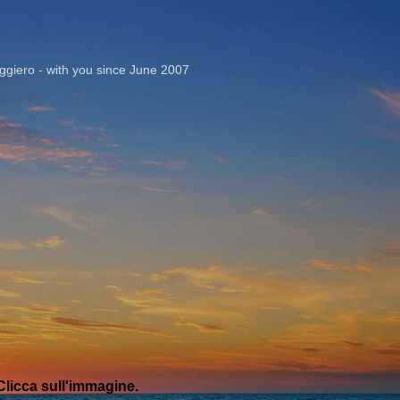
Passa ai contenuti principali
giero - with you since June 2007
licca sull'immagine.