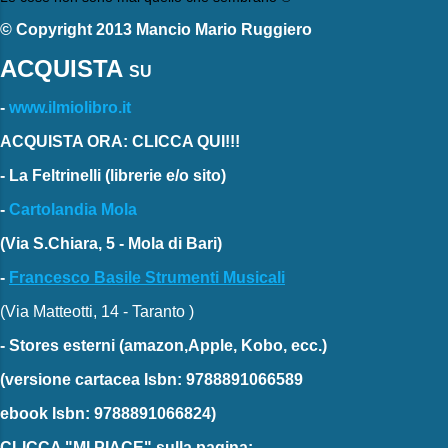
© Copyright 2013 Mancio Mario Ruggiero
ACQUISTA
SU
-
www.ilmiolibro.it
ACQUISTA ORA: CLICCA QUI!!!
-
La Feltrinelli
(librerie e/o sito)
-
Cartolandia Mola
(Via S.Chiara, 5 - Mola di Bari)
-
Francesco Basile Strumenti Musicali
(Via Matteotti, 14 - Taranto )
-
Stores esterni
(amazon,Apple, Kobo, ecc.)
(versione cartacea
Isbn: 9788891066589
ebook
Isbn: 9788891066824)
CLICCA "MI PIACE"
sulla pagina: