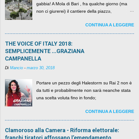
gabbia! A Mola di Bari , fra qualche giorno (ma
non ci giurerei) il cantiere della piazza,
scandalosamente contenente la stessa per intero
CONTINUA A LEGGERE
per un numero esorbitante di mesi, non ci sarà
più. C'era una volta Piazza XX Settembre ,
THE VOICE OF ITALY 2018:
SEMPLICEMENTE ...GRAZIANA
CAMPANELLA
Di
Mancio
-
marzo 30, 2018
Portare un pezzo degli Halestorm su Rai 2 non è
da tutti e probabilmente non sarà neanche stata
una scelta voluta fino in fondo;
CONTINUA A LEGGERE
Clamoroso alla Camera - Riforma elettorale:
franchi tiratori affossano l’emendamento