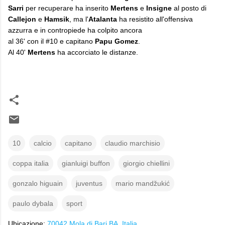
Sarri
per recuperare ha inserito
Mertens
e
Insigne
al posto di
Callejon
e
Hamsik
, ma l'
Atalanta
ha resistito all'offensiva
azzurra e in contropiede ha colpito ancora
al 36' con il #10 e capitano
Papu Gomez
.
Al 40'
Mertens
ha accorciato le distanze.
10
calcio
capitano
claudio marchisio
coppa italia
gianluigi buffon
giorgio chiellini
gonzalo higuain
juventus
mario mandžukić
paulo dybala
sport
Ubicazione:
70042 Mola di Bari BA, Italia