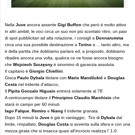
Nella
Juve
ancora assente
Gigi Buffon
che però è molto attivo
in altri ambiti, le voci circa un suo non più scontato ritiro, un paio
di spot pubblicitari ad alta rotazione, i consigli a
Donnarumma
circa una sua possibile destinazione a
Torino
e.... tanto altro, ma
è della partita che dobbiamo parlare ed, a proposito, dobbiamo
ribadire ancora una volta, qualora ce ne fosse ancora bisogno
che
Wojciech Szczęsny
è sinonimo di garanzia assoluta.
Il capitano è
Giorgio Chiellini
.
Gioca
Paulo Dybala
titolare con
Mario Mandžukić
e
Douglas
Costa
nel tridente d'attacco,
Il
Pipita Gonzalo Higuain
entrerà solamente al 78'.
A centrocampo titolare il
Principino Claudio Marchisio
che
starà in campo per 60 minuti.
Iago Falque
,
Remiro
e
Niang
il tridente granata.
Dopo 15 minuti la
Juve
è già in vantaggio; Tiro di
Dybala
dal
limite, rimpallato,
Douglas Costa
si avventa sulla sfera e con una
mezza girata che si insacca quasi all'incrocio realizza l' 1-0.