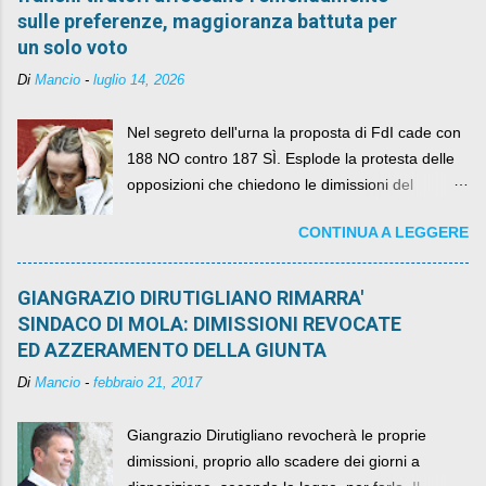
sulle preferenze, maggioranza battuta per
un solo voto
Di
Mancio
-
luglio 14, 2026
Nel segreto dell'urna la proposta di FdI cade con
188 NO contro 187 SÌ. Esplode la protesta delle
opposizioni che chiedono le dimissioni del
governo, mentre la coalizione si spacca sul nodo
CONTINUA A LEGGERE
della legge elettorale
GIANGRAZIO DIRUTIGLIANO RIMARRA'
SINDACO DI MOLA: DIMISSIONI REVOCATE
ED AZZERAMENTO DELLA GIUNTA
Di
Mancio
-
febbraio 21, 2017
Giangrazio Dirutigliano revocherà le proprie
dimissioni, proprio allo scadere dei giorni a