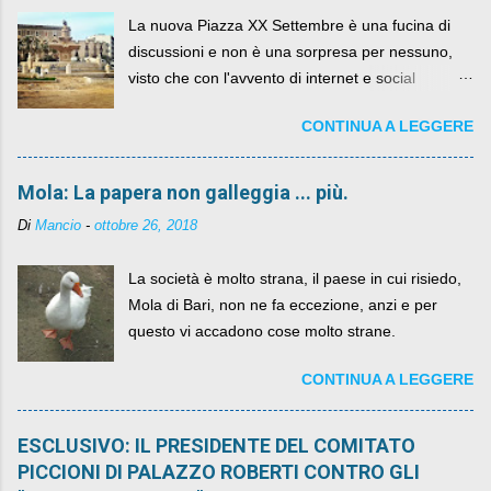
La nuova Piazza XX Settembre è una fucina di
discussioni e non è una sorpresa per nessuno,
visto che con l'avvento di internet e social
networks da qualche anno ognuno può dire la
CONTINUA A LEGGERE
sua lasciandone anche traccia scritta nel web.
Mola: La papera non galleggia ... più.
Di
Mancio
-
ottobre 26, 2018
La società è molto strana, il paese in cui risiedo,
Mola di Bari, non ne fa eccezione, anzi e per
questo vi accadono cose molto strane.
CONTINUA A LEGGERE
ESCLUSIVO: IL PRESIDENTE DEL COMITATO
PICCIONI DI PALAZZO ROBERTI CONTRO GLI