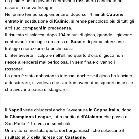
La gioia è per il giovane centravanti rossonero candidato ad
essere in nuovo Inzaghi.
Nel primo tempo supplementare, dopo soli 4 minuti
Cutrone
,
entrato in sostituzione di
Kalinic
, si rende pericoloso più di tutti gli
altri suoi compagni in precedenza.
Il risultato si sblocca dopo 104 minuti di gioco, quando il giovane
centravanti raccoglie un cross di
Suso
e di prima intenzione
trafigge i nerazzurri da pochi passi.
L'Inter avverte il colpo e nell'ultimo quarto d'ora di gioco non
riesce a rendersi mai pericolosa. In semifinale ci vanno i
rossoneri.
La gara è stata abbastanza intensa, anche se il gioco ha lasciato
a desiderare, si vedeva che si affrontavano due squadre in crisi e
che avevano paura di sbagliare.
Il
Napoli
vede chiudersi anche l'avventura in
Coppa Italia
, dopo
la
Champions League
; tutto merito dell
'Atalanta
che passa al
San Paolo 2-1 e vola in semifinale.
Una vittoria meritata quella dei bergamaschi che sbloccano il
risultato al 5' della ripresa con
Castagne
.