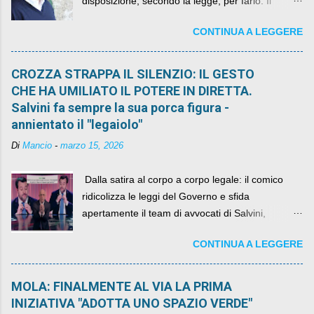
disposizione, secondo la legge, per farlo. Il
sindaco rimarrà al suo posto, con buona pace di
CONTINUA A LEGGERE
quelli che si auspicavano il contrario.
CROZZA STRAPPA IL SILENZIO: IL GESTO
CHE HA UMILIATO IL POTERE IN DIRETTA.
Salvini fa sempre la sua porca figura -
annientato il "legaiolo"
Di
Mancio
-
marzo 15, 2026
​ Dalla satira al corpo a corpo legale: il comico
ridicolizza le leggi del Governo e sfida
apertamente il team di avvocati di Salvini,
diventando il simbolo della resistenza civile.
CONTINUA A LEGGERE
MOLA: FINALMENTE AL VIA LA PRIMA
INIZIATIVA "ADOTTA UNO SPAZIO VERDE"