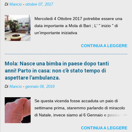
Di
Mancio
-
ottobre 07, 2017
Mercoledi 4 Ottobre 2017 potrebbe essere una
data importante a Mola di Bari ; L' " inizio " di
un'importante iniziativa
CONTINUA A LEGGERE
Mola: Nasce una bimba in paese dopo tanti
anni! Parto in casa: non c'è stato tempo di
aspettare l'ambulanza.
Di
Mancio
-
gennaio 06, 2019
Se questa vicenda fosse accaduta un paio di
settimane prima, staremmo parlando di miracolo
di Natale, invece siamo al 6 Gennaio e possiamo
fare anche battute sulla rivalità tra Babbo Natale
CONTINUA A LEGGERE
e la Befana, visto il lieto epilogo della vicenda.