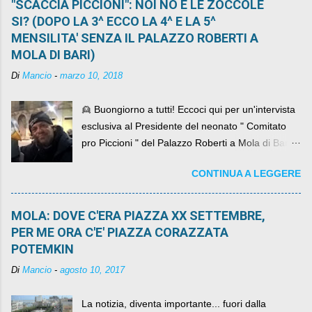
"SCACCIA PICCIONI": NOI NO E LE ZOCCOLE
SI? (DOPO LA 3^ ECCO LA 4^ E LA 5^
MENSILITA' SENZA IL PALAZZO ROBERTI A
MOLA DI BARI)
Di
Mancio
-
marzo 10, 2018
👱 Buongiorno a tutti! Eccoci qui per un'intervista
esclusiva al Presidente del neonato " Comitato
pro Piccioni " del Palazzo Roberti a Mola di Bari ,
abbiamo l'onore di avere con noi il ... non so
CONTINUA A LEGGERE
come definirlo... signor?....
MOLA: DOVE C'ERA PIAZZA XX SETTEMBRE,
PER ME ORA C'E' PIAZZA CORAZZATA
POTEMKIN
Di
Mancio
-
agosto 10, 2017
La notizia, diventa importante... fuori dalla