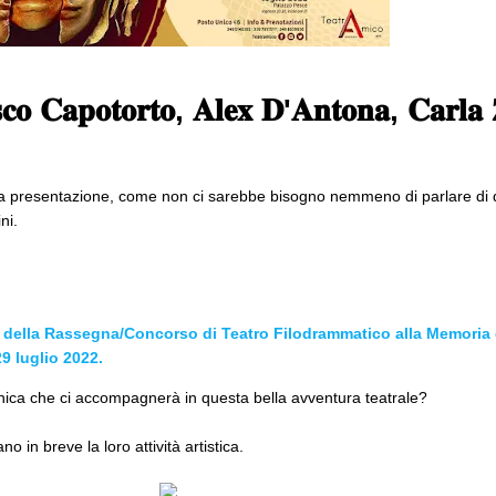
𝐜𝐨 𝐂𝐚𝐩𝐨𝐭𝐨𝐫𝐭𝐨, 𝐀𝐥𝐞𝐱 𝐃'𝐀𝐧𝐭𝐨𝐧𝐚, 𝐂𝐚𝐫𝐥𝐚 𝐙
a presentazione, come non ci sarebbe bisogno nemmeno di parlare di 
ni.
ella Rassegna/Concorso di Teatro Filodrammatico alla Memoria d
29 luglio 2022.
nica che ci accompagnerà in questa bella avventura teatrale?
no in breve la loro attività artistica.