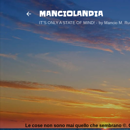
MANCIOLANDIA
IT'S ONLY A STATE OF MIND! - by Mancio M. Rug
Le cose non sono mai quello che sembrano ©. C