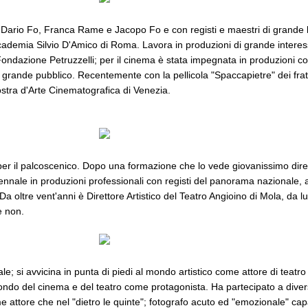
di Dario Fo, Franca Rame e Jacopo Fo e con registi e maestri di grande 
ademia Silvio D'Amico di Roma. Lavora in produzioni di grande interesse
ondazione Petruzzelli; per il cinema è stata impegnata in produzioni co
 grande pubblico. Recentemente con la pellicola "Spaccapietre" dei frate
ostra d'Arte Cinematografica di Venezia.
a per il palcoscenico. Dopo una formazione che lo vede giovanissimo dire
nnale in produzioni professionali con registi del panorama nazionale, 
 Da oltre vent'anni è Direttore Artistico del Teatro Angioino di Mola, da 
e non.
le; si avvicina in punta di piedi al mondo artistico come attore di teatro
ondo del cinema e del teatro come protagonista. Ha partecipato a diversi
 attore che nel "dietro le quinte"; fotografo acuto ed "emozionale" cap