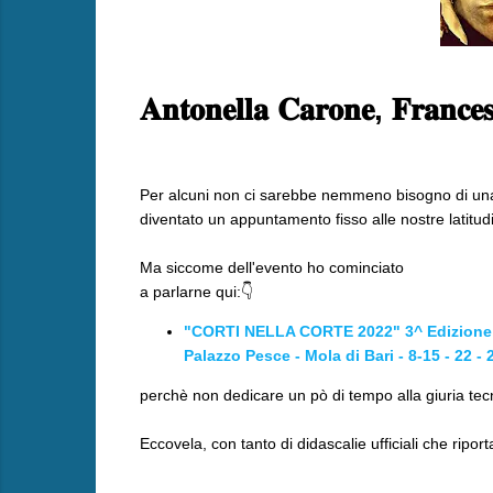
𝐀𝐧𝐭𝐨𝐧𝐞𝐥𝐥𝐚 𝐂𝐚𝐫𝐨𝐧𝐞, 𝐅𝐫𝐚𝐧𝐜𝐞
Per alcuni non ci sarebbe nemmeno bisogno di un
diventato un appuntamento fisso alle nostre latitudi
Ma siccome dell'evento ho cominciato
a parlarne qui:👇
"CORTI NELLA CORTE 2022" 3^ Edizione d
Palazzo Pesce - Mola di Bari - 8-15 - 22 - 
perchè non dedicare un pò di tempo alla giuria tec
Eccovela, con tanto di didascalie ufficiali che riporta