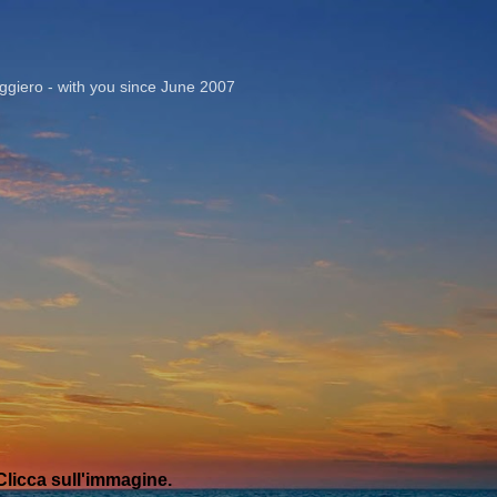
Passa ai contenuti principali
giero - with you since June 2007
licca sull'immagine.