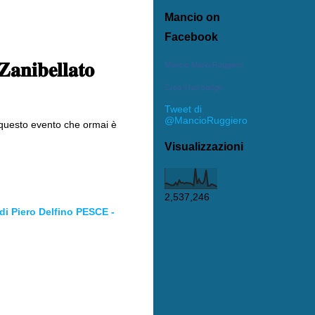
Mancio on
Facebook
𝐚𝐧𝐢𝐛𝐞𝐥𝐥𝐚𝐭𝐨
Mancio Mario Ruggiero
Crea il tuo badge
Tweet di
@MancioRuggiero
questo evento che ormai è
Visualizzazioni
2,537,246
i Piero Delfino PESCE -