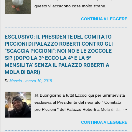
questo vi accadono cose molto strane.
CONTINUA A LEGGERE
ESCLUSIVO: IL PRESIDENTE DEL COMITATO
PICCIONI DI PALAZZO ROBERTI CONTRO GLI
"SCACCIA PICCIONI": NOI NO E LE ZOCCOLE
SI? (DOPO LA 3^ ECCO LA 4^ E LA 5^
MENSILITA' SENZA IL PALAZZO ROBERTI A
MOLA DI BARI)
Di
Mancio
-
marzo 10, 2018
👱 Buongiorno a tutti! Eccoci qui per un'intervista
esclusiva al Presidente del neonato " Comitato
pro Piccioni " del Palazzo Roberti a Mola di Bari ,
abbiamo l'onore di avere con noi il ... non so
CONTINUA A LEGGERE
come definirlo... signor?....