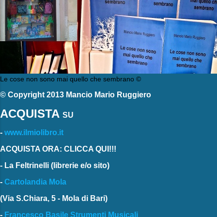
Le cose non sono mai quello che sembrano ©
© Copyright 2013 Mancio Mario Ruggiero
ACQUISTA
SU
-
www.ilmiolibro.it
ACQUISTA ORA: CLICCA QUI!!!
-
La Feltrinelli
(librerie e/o sito)
-
Cartolandia Mola
(Via S.Chiara, 5 - Mola di Bari)
-
Francesco Basile Strumenti Musicali