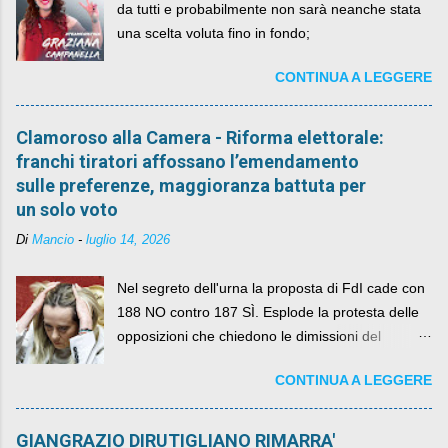
da tutti e probabilmente non sarà neanche stata
una scelta voluta fino in fondo;
CONTINUA A LEGGERE
Clamoroso alla Camera - Riforma elettorale:
franchi tiratori affossano l’emendamento
sulle preferenze, maggioranza battuta per
un solo voto
Di
Mancio
-
luglio 14, 2026
Nel segreto dell'urna la proposta di FdI cade con
188 NO contro 187 SÌ. Esplode la protesta delle
opposizioni che chiedono le dimissioni del
governo, mentre la coalizione si spacca sul nodo
CONTINUA A LEGGERE
della legge elettorale
GIANGRAZIO DIRUTIGLIANO RIMARRA'