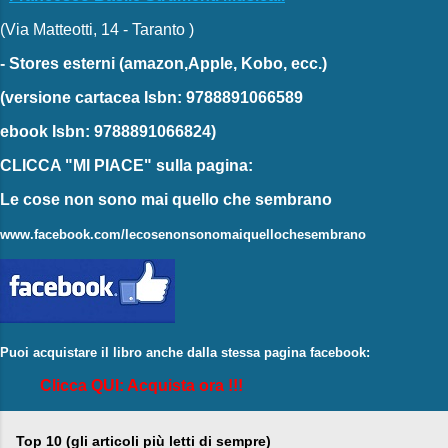
(Via Matteotti, 14 - Taranto )
-
Stores esterni
(amazon,Apple, Kobo, ecc.)
(versione cartacea
Isbn: 9788891066589
ebook
Isbn: 9788891066824)
CLICCA "MI PIACE"
sulla pagina:
Le cose non sono mai quello che sembrano
www.facebook.com/lecosenonsonomaiquellochesembrano
Puoi acquistare il libro anche dalla stessa pagina facebook:
Clicca QUI: Acquista ora !!!
Top 10 (gli articoli più letti di sempre)