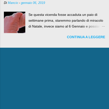
Di
Mancio
-
gennaio 06, 2019
Se questa vicenda fosse accaduta un paio di
settimane prima, staremmo parlando di miracolo
di Natale, invece siamo al 6 Gennaio e possiamo
fare anche battute sulla rivalità tra Babbo Natale
CONTINUA A LEGGERE
e la Befana, visto il lieto epilogo della vicenda.