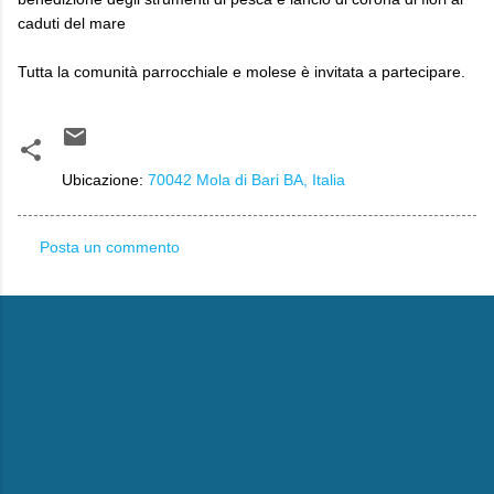
caduti del mare
Tutta la comunità parrocchiale e molese è invitata a partecipare.
Ubicazione:
70042 Mola di Bari BA, Italia
Posta un commento
C
o
m
m
e
n
t
i