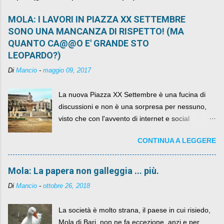
MOLA: I LAVORI IN PIAZZA XX SETTEMBRE
SONO UNA MANCANZA DI RISPETTO! (MA
QUANTO CA@@O E' GRANDE STO
LEOPARDO?)
Di
Mancio
-
maggio 09, 2017
La nuova Piazza XX Settembre è una fucina di
discussioni e non è una sorpresa per nessuno,
visto che con l'avvento di internet e social
networks da qualche anno ognuno può dire la
CONTINUA A LEGGERE
sua lasciandone anche traccia scritta nel web.
Mola: La papera non galleggia ... più.
Di
Mancio
-
ottobre 26, 2018
La società è molto strana, il paese in cui risiedo,
Mola di Bari, non ne fa eccezione, anzi e per