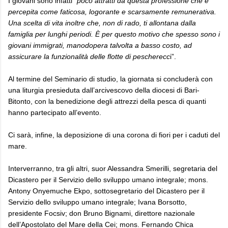
I giovani sono infatti “
poco attratti da questa professione che è
percepita come faticosa, logorante e scarsamente remunerativa.
Una scelta di vita inoltre che, non di rado, ti allontana dalla
famiglia per lunghi periodi. È per questo motivo che spesso sono i
giovani immigrati, manodopera talvolta a basso costo, ad
assicurare la funzionalità delle flotte di pescherecc
i”.
Al termine del Seminario di studio, la giornata si concluderà con
una liturgia presieduta dall’arcivescovo della diocesi di Bari-
Bitonto, con la benedizione degli attrezzi della pesca di quanti
hanno partecipato all’evento.
Ci sarà, infine, la deposizione di una corona di fiori per i caduti del
mare.
Interverranno, tra gli altri, suor Alessandra Smerilli, segretaria del
Dicastero per il Servizio dello sviluppo umano integrale; mons.
Antony Onyemuche Ekpo, sottosegretario del Dicastero per il
Servizio dello sviluppo umano integrale; Ivana Borsotto,
presidente Focsiv; don Bruno Bignami, direttore nazionale
dell’Apostolato del Mare della Cei; mons. Fernando Chica