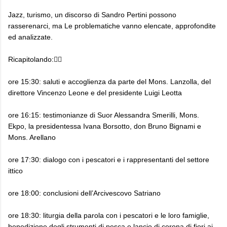
Jazz, turismo, un discorso di Sandro Pertini possono
rasserenarci, ma Le problematiche vanno elencate, approfondite
ed analizzate.
Ricapitolando:👇🏼
ore 15:30: saluti e accoglienza da parte del Mons. Lanzolla, del
direttore Vincenzo Leone e del presidente Luigi Leotta
ore 16:15: testimonianze di Suor Alessandra Smerilli, Mons.
Ekpo, la presidentessa Ivana Borsotto, don Bruno Bignami e
Mons. Arellano
ore 17:30: dialogo con i pescatori e i rappresentanti del settore
ittico
ore 18:00: conclusioni dell’Arcivescovo Satriano
ore 18:30: liturgia della parola con i pescatori e le loro famiglie,
benedizione degli strumenti di pesca e lancio di corona di fiori ai