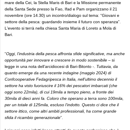
mare della Cei, la Stella Maris di Bari e la Missione permanente
della Santa Sede presso la Fao, Ifad e Pam organizzano il 21
novembre (ore 14.30) un incontro/dialogo sul tema: “Giovani e
settore della pesca: guardando insieme il futuro con speranza”.
L'evento si terrà nella chiesa Santa Maria di Loreto a Mola di
Bari.
“
Oggi, l’industria della pesca affronta sfide significative, ma anche
opportunità per innovare e crescere in modo sostenibile
– si
legge in una nota dell’arcidiocesi di Bari-Bitonto -.
Tuttavia, da
quanto emerge da una recente indagine (maggio 2024) di
Confcooperative Fedagripesca in Italia, nell’ultimo decennio il
settore ha visto fuoriuscire il 16% dei pescatori imbarcati (che
oggi sono 22mila), di cui 19mila a tempo pieno, a fronte dei
30mila di dieci anni fa. Coloro che operano a terra sono 100mila,
per un totale di 125mila, escluso l’indotto. Questo ci dice che il
settore ittico, come altri ambiti professionali, ha come grande
sfida il ricambio generazionale
”.