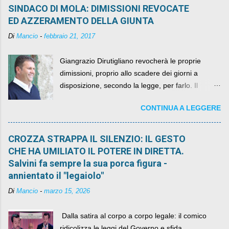
SINDACO DI MOLA: DIMISSIONI REVOCATE
ED AZZERAMENTO DELLA GIUNTA
Di
Mancio
-
febbraio 21, 2017
Giangrazio Dirutigliano revocherà le proprie
dimissioni, proprio allo scadere dei giorni a
disposizione, secondo la legge, per farlo. Il
sindaco rimarrà al suo posto, con buona pace di
CONTINUA A LEGGERE
quelli che si auspicavano il contrario.
CROZZA STRAPPA IL SILENZIO: IL GESTO
CHE HA UMILIATO IL POTERE IN DIRETTA.
Salvini fa sempre la sua porca figura -
annientato il "legaiolo"
Di
Mancio
-
marzo 15, 2026
​ Dalla satira al corpo a corpo legale: il comico
ridicolizza le leggi del Governo e sfida