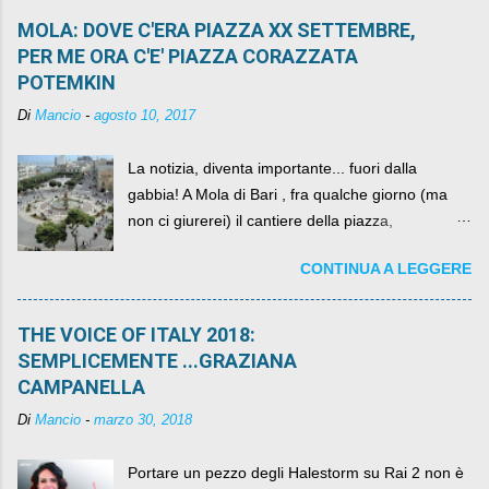
MOLA: DOVE C'ERA PIAZZA XX SETTEMBRE,
PER ME ORA C'E' PIAZZA CORAZZATA
POTEMKIN
Di
Mancio
-
agosto 10, 2017
La notizia, diventa importante... fuori dalla
gabbia! A Mola di Bari , fra qualche giorno (ma
non ci giurerei) il cantiere della piazza,
scandalosamente contenente la stessa per intero
CONTINUA A LEGGERE
per un numero esorbitante di mesi, non ci sarà
più. C'era una volta Piazza XX Settembre ,
THE VOICE OF ITALY 2018:
SEMPLICEMENTE ...GRAZIANA
CAMPANELLA
Di
Mancio
-
marzo 30, 2018
Portare un pezzo degli Halestorm su Rai 2 non è