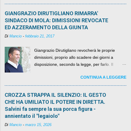
GIANGRAZIO DIRUTIGLIANO RIMARRA'
SINDACO DI MOLA: DIMISSIONI REVOCATE
ED AZZERAMENTO DELLA GIUNTA
Di
Mancio
-
febbraio 21, 2017
Giangrazio Dirutigliano revocherà le proprie
dimissioni, proprio allo scadere dei giorni a
disposizione, secondo la legge, per farlo. Il
sindaco rimarrà al suo posto, con buona pace di
CONTINUA A LEGGERE
quelli che si auspicavano il contrario.
CROZZA STRAPPA IL SILENZIO: IL GESTO
CHE HA UMILIATO IL POTERE IN DIRETTA.
Salvini fa sempre la sua porca figura -
annientato il "legaiolo"
Di
Mancio
-
marzo 15, 2026