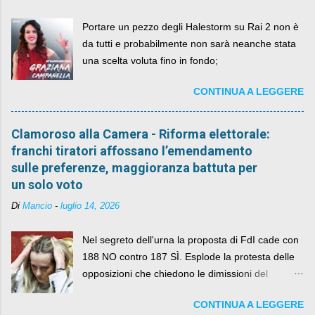
Portare un pezzo degli Halestorm su Rai 2 non è
da tutti e probabilmente non sarà neanche stata
una scelta voluta fino in fondo;
CONTINUA A LEGGERE
Clamoroso alla Camera - Riforma elettorale:
franchi tiratori affossano l’emendamento
sulle preferenze, maggioranza battuta per
un solo voto
Di
Mancio
-
luglio 14, 2026
Nel segreto dell'urna la proposta di FdI cade con
188 NO contro 187 SÌ. Esplode la protesta delle
opposizioni che chiedono le dimissioni del
governo, mentre la coalizione si spacca sul nodo
CONTINUA A LEGGERE
della legge elettorale