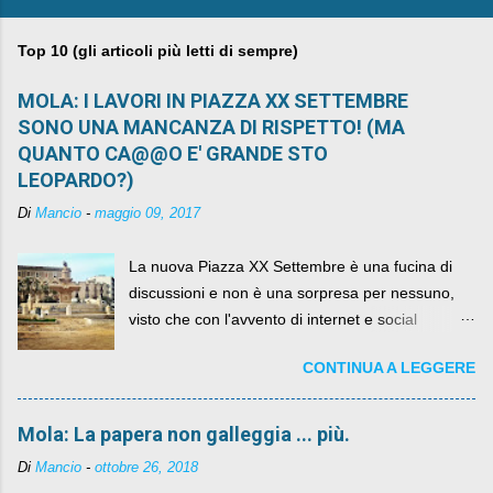
Top 10 (gli articoli più letti di sempre)
MOLA: I LAVORI IN PIAZZA XX SETTEMBRE
SONO UNA MANCANZA DI RISPETTO! (MA
QUANTO CA@@O E' GRANDE STO
LEOPARDO?)
Di
Mancio
-
maggio 09, 2017
La nuova Piazza XX Settembre è una fucina di
discussioni e non è una sorpresa per nessuno,
visto che con l'avvento di internet e social
networks da qualche anno ognuno può dire la
CONTINUA A LEGGERE
sua lasciandone anche traccia scritta nel web.
Mola: La papera non galleggia ... più.
Di
Mancio
-
ottobre 26, 2018