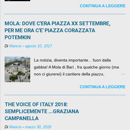
CONTINUA A LEGGERE
come definirlo... signor?....
MOLA: DOVE C'ERA PIAZZA XX SETTEMBRE,
PER ME ORA C'E' PIAZZA CORAZZATA
POTEMKIN
Di
Mancio
-
agosto 10, 2017
La notizia, diventa importante... fuori dalla
gabbia! A Mola di Bari , fra qualche giorno (ma
non ci giurerei) il cantiere della piazza,
scandalosamente contenente la stessa per intero
CONTINUA A LEGGERE
per un numero esorbitante di mesi, non ci sarà
più. C'era una volta Piazza XX Settembre ,
THE VOICE OF ITALY 2018:
SEMPLICEMENTE ...GRAZIANA
CAMPANELLA
Di
Mancio
-
marzo 30, 2018