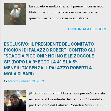
La società è molto strana, il paese in cui risiedo,
Mola di Bari, non ne fa eccezione, anzi e per
questo vi accadono cose molto strane.
CONTINUA A LEGGERE
ESCLUSIVO: IL PRESIDENTE DEL COMITATO
PICCIONI DI PALAZZO ROBERTI CONTRO GLI
"SCACCIA PICCIONI": NOI NO E LE ZOCCOLE
SI? (DOPO LA 3^ ECCO LA 4^ E LA 5^
MENSILITA' SENZA IL PALAZZO ROBERTI A
MOLA DI BARI)
Di
Mancio
-
marzo 10, 2018
👱 Buongiorno a tutti! Eccoci qui per un'intervista
esclusiva al Presidente del neonato " Comitato
pro Piccioni " del Palazzo Roberti a Mola di Bari ,
abbiamo l'onore di avere con noi il ... non so