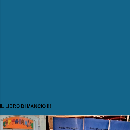
t
i
IL LIBRO DI MANCIO !!!