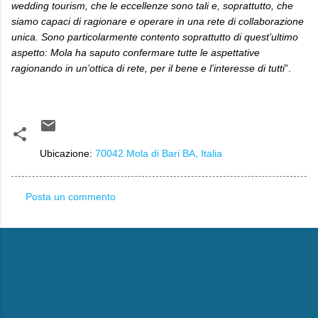
wedding tourism, che le eccellenze sono tali e, soprattutto, che
siamo capaci di ragionare e operare in una rete di collaborazione
unica. Sono particolarmente contento soprattutto di quest’ultimo
aspetto: Mola ha saputo confermare tutte le aspettative
ragionando in un’ottica di rete, per il bene e l’interesse di tutti
”.
Ubicazione:
70042 Mola di Bari BA, Italia
Posta un commento
C
o
m
m
e
n