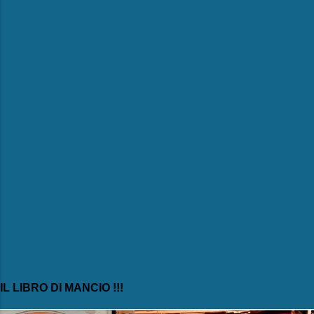
e
n
t
i
IL LIBRO DI MANCIO !!!