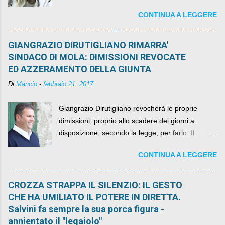
governo, mentre la coalizione si spacca sul nodo
CONTINUA A LEGGERE
della legge elettorale
GIANGRAZIO DIRUTIGLIANO RIMARRA'
SINDACO DI MOLA: DIMISSIONI REVOCATE
ED AZZERAMENTO DELLA GIUNTA
Di
Mancio
-
febbraio 21, 2017
Giangrazio Dirutigliano revocherà le proprie
dimissioni, proprio allo scadere dei giorni a
disposizione, secondo la legge, per farlo. Il
sindaco rimarrà al suo posto, con buona pace di
CONTINUA A LEGGERE
quelli che si auspicavano il contrario.
CROZZA STRAPPA IL SILENZIO: IL GESTO
CHE HA UMILIATO IL POTERE IN DIRETTA.
Salvini fa sempre la sua porca figura -
annientato il "legaiolo"