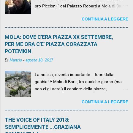
pro Piccioni " del Palazzo Roberti a Mola di Bari ,
abbiamo l'onore di avere con noi il ... non so
CONTINUA A LEGGERE
come definirlo... signor?....
MOLA: DOVE C'ERA PIAZZA XX SETTEMBRE,
PER ME ORA C'E' PIAZZA CORAZZATA
POTEMKIN
Di
Mancio
-
agosto 10, 2017
La notizia, diventa importante... fuori dalla
gabbia! A Mola di Bari , fra qualche giorno (ma
non ci giurerei) il cantiere della piazza,
scandalosamente contenente la stessa per intero
CONTINUA A LEGGERE
per un numero esorbitante di mesi, non ci sarà
più. C'era una volta Piazza XX Settembre ,
THE VOICE OF ITALY 2018:
SEMPLICEMENTE ...GRAZIANA