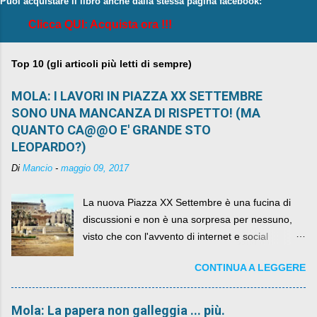
Puoi acquistare il libro anche dalla stessa pagina facebook:
Clicca QUI: Acquista ora !!!
Top 10 (gli articoli più letti di sempre)
MOLA: I LAVORI IN PIAZZA XX SETTEMBRE
SONO UNA MANCANZA DI RISPETTO! (MA
QUANTO CA@@O E' GRANDE STO
LEOPARDO?)
Di
Mancio
-
maggio 09, 2017
La nuova Piazza XX Settembre è una fucina di
discussioni e non è una sorpresa per nessuno,
visto che con l'avvento di internet e social
networks da qualche anno ognuno può dire la
CONTINUA A LEGGERE
sua lasciandone anche traccia scritta nel web.
Mola: La papera non galleggia ... più.