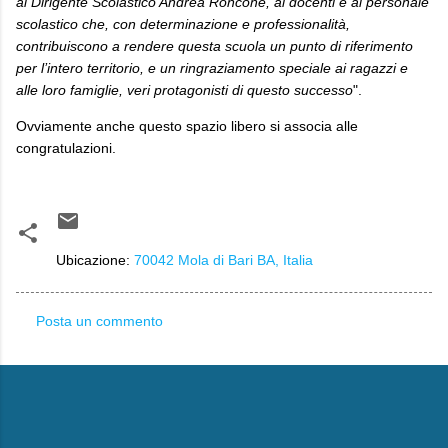
al Dirigente Scolastico Andrea Roncone, ai docenti e al personale
scolastico che, con determinazione e professionalità,
contribuiscono a rendere questa scuola un punto di riferimento
per l’intero territorio, e un ringraziamento speciale ai ragazzi e
alle loro famiglie, veri protagonisti di questo successo
".
Ovviamente anche questo spazio libero si associa alle
congratulazioni.
Ubicazione:
70042 Mola di Bari BA, Italia
Posta un commento
C
o
m
m