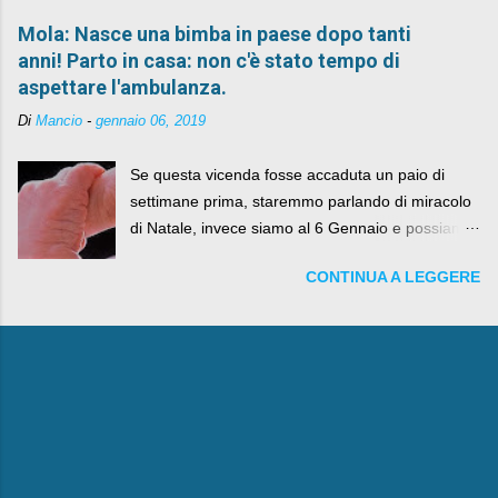
Mola: Nasce una bimba in paese dopo tanti
anni! Parto in casa: non c'è stato tempo di
aspettare l'ambulanza.
Di
Mancio
-
gennaio 06, 2019
Se questa vicenda fosse accaduta un paio di
settimane prima, staremmo parlando di miracolo
di Natale, invece siamo al 6 Gennaio e possiamo
fare anche battute sulla rivalità tra Babbo Natale
CONTINUA A LEGGERE
e la Befana, visto il lieto epilogo della vicenda.