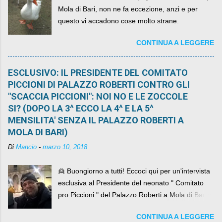
Mola di Bari, non ne fa eccezione, anzi e per
questo vi accadono cose molto strane.
CONTINUA A LEGGERE
ESCLUSIVO: IL PRESIDENTE DEL COMITATO
PICCIONI DI PALAZZO ROBERTI CONTRO GLI
"SCACCIA PICCIONI": NOI NO E LE ZOCCOLE
SI? (DOPO LA 3^ ECCO LA 4^ E LA 5^
MENSILITA' SENZA IL PALAZZO ROBERTI A
MOLA DI BARI)
Di
Mancio
-
marzo 10, 2018
👱 Buongiorno a tutti! Eccoci qui per un'intervista
esclusiva al Presidente del neonato " Comitato
pro Piccioni " del Palazzo Roberti a Mola di Bari ,
abbiamo l'onore di avere con noi il ... non so
CONTINUA A LEGGERE
come definirlo... signor?....