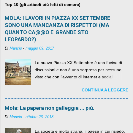
Top 10 (gli articoli più letti di sempre)
MOLA: I LAVORI IN PIAZZA XX SETTEMBRE
SONO UNA MANCANZA DI RISPETTO! (MA
QUANTO CA@@O E' GRANDE STO
LEOPARDO?)
Di
Mancio
-
maggio 09, 2017
La nuova Piazza XX Settembre è una fucina di
discussioni e non è una sorpresa per nessuno,
visto che con l'avvento di internet e social
networks da qualche anno ognuno può dire la
CONTINUA A LEGGERE
sua lasciandone anche traccia scritta nel web.
Mola: La papera non galleggia ... più.
Di
Mancio
-
ottobre 26, 2018
La società è molto strana, il paese in cui risiedo,