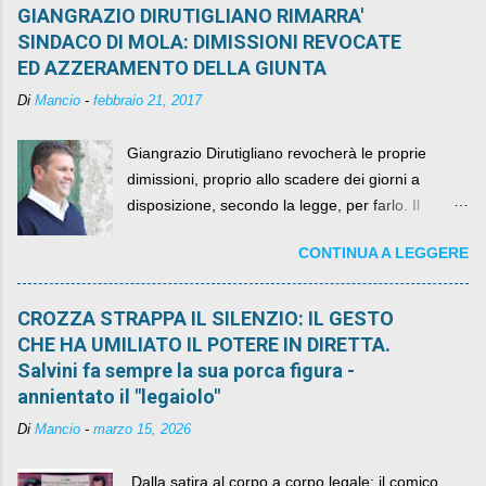
GIANGRAZIO DIRUTIGLIANO RIMARRA'
SINDACO DI MOLA: DIMISSIONI REVOCATE
ED AZZERAMENTO DELLA GIUNTA
Di
Mancio
-
febbraio 21, 2017
Giangrazio Dirutigliano revocherà le proprie
dimissioni, proprio allo scadere dei giorni a
disposizione, secondo la legge, per farlo. Il
sindaco rimarrà al suo posto, con buona pace di
CONTINUA A LEGGERE
quelli che si auspicavano il contrario.
CROZZA STRAPPA IL SILENZIO: IL GESTO
CHE HA UMILIATO IL POTERE IN DIRETTA.
Salvini fa sempre la sua porca figura -
annientato il "legaiolo"
Di
Mancio
-
marzo 15, 2026
​ Dalla satira al corpo a corpo legale: il comico