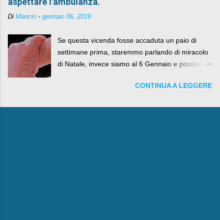
aspettare l'ambulanza.
Di
Mancio
-
gennaio 06, 2019
Se questa vicenda fosse accaduta un paio di
settimane prima, staremmo parlando di miracolo
di Natale, invece siamo al 6 Gennaio e possiamo
fare anche battute sulla rivalità tra Babbo Natale
CONTINUA A LEGGERE
e la Befana, visto il lieto epilogo della vicenda.