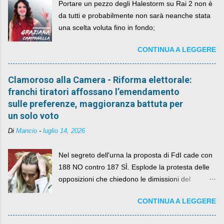
Portare un pezzo degli Halestorm su Rai 2 non è
da tutti e probabilmente non sarà neanche stata
una scelta voluta fino in fondo;
CONTINUA A LEGGERE
Clamoroso alla Camera - Riforma elettorale:
franchi tiratori affossano l’emendamento
sulle preferenze, maggioranza battuta per
un solo voto
Di
Mancio
-
luglio 14, 2026
Nel segreto dell'urna la proposta di FdI cade con
188 NO contro 187 SÌ. Esplode la protesta delle
opposizioni che chiedono le dimissioni del
governo, mentre la coalizione si spacca sul nodo
CONTINUA A LEGGERE
della legge elettorale