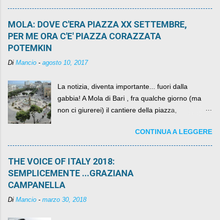
MOLA: DOVE C'ERA PIAZZA XX SETTEMBRE,
PER ME ORA C'E' PIAZZA CORAZZATA
POTEMKIN
Di
Mancio
-
agosto 10, 2017
La notizia, diventa importante... fuori dalla
gabbia! A Mola di Bari , fra qualche giorno (ma
non ci giurerei) il cantiere della piazza,
scandalosamente contenente la stessa per intero
CONTINUA A LEGGERE
per un numero esorbitante di mesi, non ci sarà
più. C'era una volta Piazza XX Settembre ,
THE VOICE OF ITALY 2018:
SEMPLICEMENTE ...GRAZIANA
CAMPANELLA
Di
Mancio
-
marzo 30, 2018