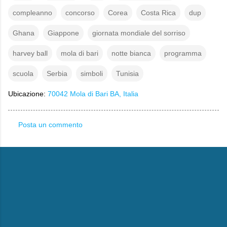
compleanno
concorso
Corea
Costa Rica
dup
Ghana
Giappone
giornata mondiale del sorriso
harvey ball
mola di bari
notte bianca
programma
scuola
Serbia
simboli
Tunisia
Ubicazione:
70042 Mola di Bari BA, Italia
Posta un commento
C
o
m
m
e
n
t