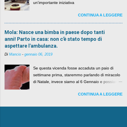
un'importante iniziativa
CONTINUA A LEGGERE
Mola: Nasce una bimba in paese dopo tanti
anni! Parto in casa: non c'è stato tempo di
aspettare l'ambulanza.
Di
Mancio
-
gennaio 06, 2019
Se questa vicenda fosse accaduta un paio di
settimane prima, staremmo parlando di miracolo
di Natale, invece siamo al 6 Gennaio e possiamo
fare anche battute sulla rivalità tra Babbo Natale
CONTINUA A LEGGERE
e la Befana, visto il lieto epilogo della vicenda.