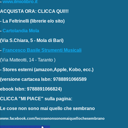
-
www.ilmiolibro.it
ACQUISTA ORA: CLICCA QUI!!!
-
La Feltrinelli
(librerie e/o sito)
-
Cartolandia Mola
(Via S.Chiara, 5 - Mola di Bari)
-
Francesco Basile Strumenti Musicali
(Via Matteotti, 14 - Taranto )
-
Stores esterni
(amazon,Apple, Kobo, ecc.)
(versione cartacea
Isbn: 9788891066589
ebook
Isbn: 9788891066824)
CLICCA "MI PIACE"
sulla pagina:
Le cose non sono mai quello che sembrano
www.facebook.com/lecosenonsonomaiquellochesembrano