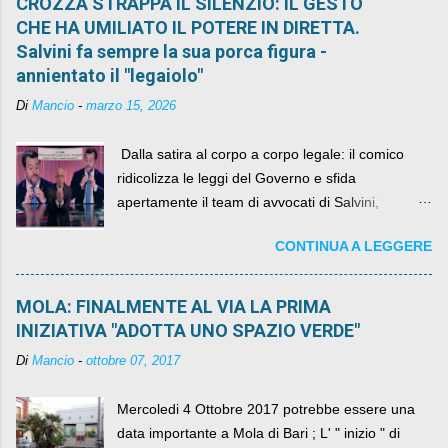
CROZZA STRAPPA IL SILENZIO: IL GESTO
CHE HA UMILIATO IL POTERE IN DIRETTA.
Salvini fa sempre la sua porca figura -
annientato il "legaiolo"
Di
Mancio
-
marzo 15, 2026
​ Dalla satira al corpo a corpo legale: il comico
ridicolizza le leggi del Governo e sfida
apertamente il team di avvocati di Salvini,
diventando il simbolo della resistenza civile.
CONTINUA A LEGGERE
MOLA: FINALMENTE AL VIA LA PRIMA
INIZIATIVA "ADOTTA UNO SPAZIO VERDE"
Di
Mancio
-
ottobre 07, 2017
Mercoledi 4 Ottobre 2017 potrebbe essere una
data importante a Mola di Bari ; L' " inizio " di