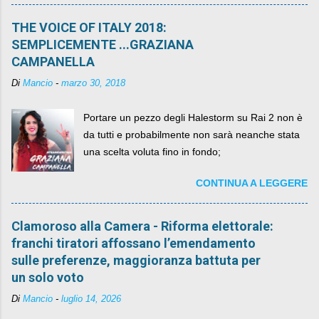
più. C'era una volta Piazza XX Settembre ,
THE VOICE OF ITALY 2018:
SEMPLICEMENTE ...GRAZIANA
CAMPANELLA
Di
Mancio
-
marzo 30, 2018
Portare un pezzo degli Halestorm su Rai 2 non è
da tutti e probabilmente non sarà neanche stata
una scelta voluta fino in fondo;
CONTINUA A LEGGERE
Clamoroso alla Camera - Riforma elettorale:
franchi tiratori affossano l’emendamento
sulle preferenze, maggioranza battuta per
un solo voto
Di
Mancio
-
luglio 14, 2026