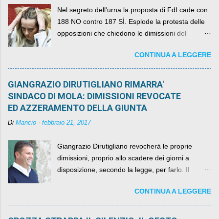
Nel segreto dell'urna la proposta di FdI cade con
188 NO contro 187 SÌ. Esplode la protesta delle
opposizioni che chiedono le dimissioni del
governo, mentre la coalizione si spacca sul nodo
CONTINUA A LEGGERE
della legge elettorale
GIANGRAZIO DIRUTIGLIANO RIMARRA'
SINDACO DI MOLA: DIMISSIONI REVOCATE
ED AZZERAMENTO DELLA GIUNTA
Di
Mancio
-
febbraio 21, 2017
Giangrazio Dirutigliano revocherà le proprie
dimissioni, proprio allo scadere dei giorni a
disposizione, secondo la legge, per farlo. Il
sindaco rimarrà al suo posto, con buona pace di
CONTINUA A LEGGERE
quelli che si auspicavano il contrario.