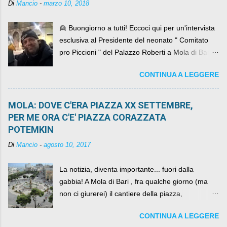
Di
Mancio
-
marzo 10, 2018
👱 Buongiorno a tutti! Eccoci qui per un'intervista
esclusiva al Presidente del neonato " Comitato
pro Piccioni " del Palazzo Roberti a Mola di Bari ,
abbiamo l'onore di avere con noi il ... non so
CONTINUA A LEGGERE
come definirlo... signor?....
MOLA: DOVE C'ERA PIAZZA XX SETTEMBRE,
PER ME ORA C'E' PIAZZA CORAZZATA
POTEMKIN
Di
Mancio
-
agosto 10, 2017
La notizia, diventa importante... fuori dalla
gabbia! A Mola di Bari , fra qualche giorno (ma
non ci giurerei) il cantiere della piazza,
scandalosamente contenente la stessa per intero
CONTINUA A LEGGERE
per un numero esorbitante di mesi, non ci sarà