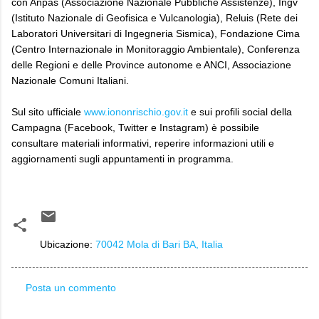
con Anpas (Associazione Nazionale Pubbliche Assistenze), Ingv
(Istituto Nazionale di Geofisica e Vulcanologia), Reluis (Rete dei
Laboratori Universitari di Ingegneria Sismica), Fondazione Cima
(Centro Internazionale in Monitoraggio Ambientale), Conferenza
delle Regioni e delle Province autonome e ANCI, Associazione
Nazionale Comuni Italiani.
Sul sito ufficiale
www.iononrischio.gov.it
e sui profili social della
Campagna (Facebook, Twitter e Instagram) è possibile
consultare materiali informativi, reperire informazioni utili e
aggiornamenti sugli appuntamenti in programma.
Ubicazione:
70042 Mola di Bari BA, Italia
Posta un commento
C