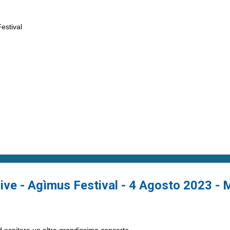
Festival
ve - Agìmus Festival - 4 Agosto 2023 - M
d ospitare un altro grandissimo concerto.