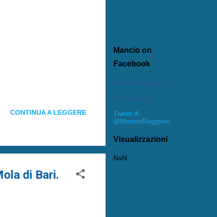
Mancio on
Facebook
Mancio Mario Ruggiero
Crea il tuo badge
CONTINUA A LEGGERE
Tweet di
@MancioRuggiero
Visualizzazioni
NaN
ola di Bari.