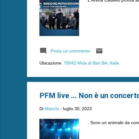
Posta un commento
Ubicazione:
70042 Mola di Bari BA, Italia
PFM live ... Non è un concerto,
Di
Mancio
-
luglio 30, 2023
. Sono un animale da conce