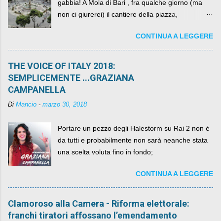
gabbia! A Mola di Bari , fra qualche giorno (ma
non ci giurerei) il cantiere della piazza,
scandalosamente contenente la stessa per intero
CONTINUA A LEGGERE
per un numero esorbitante di mesi, non ci sarà
più. C'era una volta Piazza XX Settembre ,
THE VOICE OF ITALY 2018:
SEMPLICEMENTE ...GRAZIANA
CAMPANELLA
Di
Mancio
-
marzo 30, 2018
Portare un pezzo degli Halestorm su Rai 2 non è
da tutti e probabilmente non sarà neanche stata
una scelta voluta fino in fondo;
CONTINUA A LEGGERE
Clamoroso alla Camera - Riforma elettorale:
franchi tiratori affossano l’emendamento