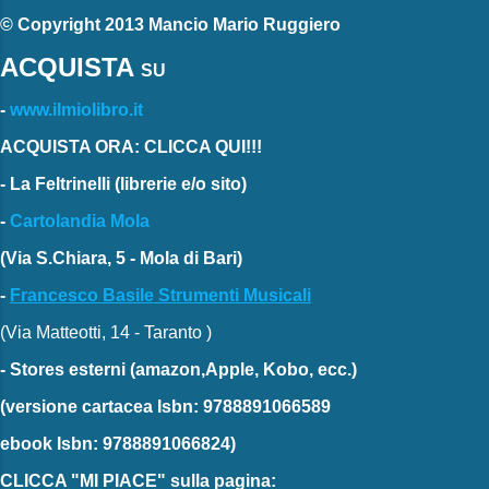
© Copyright 2013 Mancio Mario Ruggiero
ACQUISTA
SU
-
www.ilmiolibro.it
ACQUISTA ORA: CLICCA QUI!!!
-
La Feltrinelli
(librerie e/o sito)
-
Cartolandia Mola
(Via S.Chiara, 5 - Mola di Bari)
-
Francesco Basile Strumenti Musicali
(Via Matteotti, 14 - Taranto )
-
Stores esterni
(amazon,Apple, Kobo, ecc.)
(versione cartacea
Isbn: 9788891066589
ebook
Isbn: 9788891066824)
CLICCA "MI PIACE"
sulla pagina: