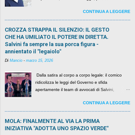
sindaco rimarrà al suo posto, con buona pace di
CONTINUA A LEGGERE
quelli che si auspicavano il contrario.
CROZZA STRAPPA IL SILENZIO: IL GESTO
CHE HA UMILIATO IL POTERE IN DIRETTA.
Salvini fa sempre la sua porca figura -
annientato il "legaiolo"
Di
Mancio
-
marzo 15, 2026
​ Dalla satira al corpo a corpo legale: il comico
ridicolizza le leggi del Governo e sfida
apertamente il team di avvocati di Salvini,
diventando il simbolo della resistenza civile.
CONTINUA A LEGGERE
MOLA: FINALMENTE AL VIA LA PRIMA
INIZIATIVA "ADOTTA UNO SPAZIO VERDE"