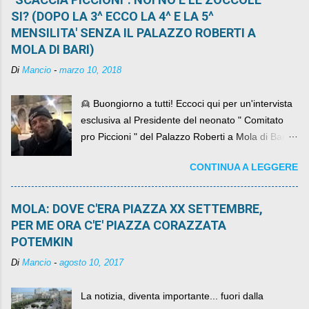
SI? (DOPO LA 3^ ECCO LA 4^ E LA 5^
MENSILITA' SENZA IL PALAZZO ROBERTI A
MOLA DI BARI)
Di
Mancio
-
marzo 10, 2018
👱 Buongiorno a tutti! Eccoci qui per un'intervista
esclusiva al Presidente del neonato " Comitato
pro Piccioni " del Palazzo Roberti a Mola di Bari ,
abbiamo l'onore di avere con noi il ... non so
CONTINUA A LEGGERE
come definirlo... signor?....
MOLA: DOVE C'ERA PIAZZA XX SETTEMBRE,
PER ME ORA C'E' PIAZZA CORAZZATA
POTEMKIN
Di
Mancio
-
agosto 10, 2017
La notizia, diventa importante... fuori dalla