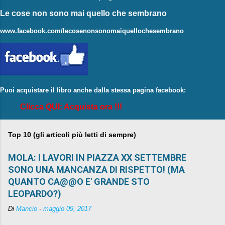
Le cose non sono mai quello che sembrano
www.facebook.com/lecosenonsonomaiquellochesembrano
Puoi acquistare il libro anche dalla stessa pagina facebook:
Clicca QUI: Acquista ora !!!
Top 10 (gli articoli più letti di sempre)
MOLA: I LAVORI IN PIAZZA XX SETTEMBRE
SONO UNA MANCANZA DI RISPETTO! (MA
QUANTO CA@@O E' GRANDE STO
LEOPARDO?)
Di
Mancio
-
maggio 09, 2017