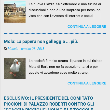
La nuova Piazza XX Settembre è una fucina di
discussioni e non è una sorpresa per nessuno,
visto che con l'avvento di internet e social
networks da qualche anno ognuno può dire la
CONTINUA A LEGGERE
sua lasciandone anche traccia scritta nel web.
Mola: La papera non galleggia ... più.
Di
Mancio
-
ottobre 26, 2018
La società è molto strana, il paese in cui risiedo,
Mola di Bari, non ne fa eccezione, anzi e per
questo vi accadono cose molto strane.
CONTINUA A LEGGERE
ESCLUSIVO: IL PRESIDENTE DEL COMITATO
PICCIONI DI PALAZZO ROBERTI CONTRO GLI
"SCACCIA PICCIONI": NOI NO E LE ZOCCOLE