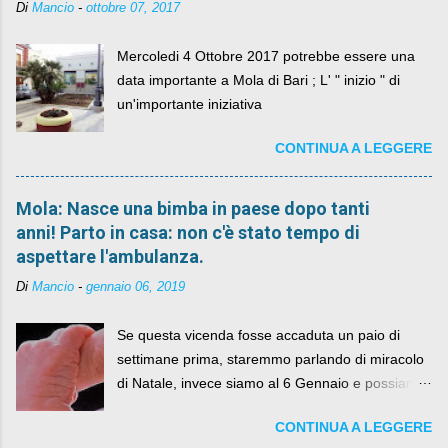
Di
Mancio
-
ottobre 07, 2017
Mercoledi 4 Ottobre 2017 potrebbe essere una
data importante a Mola di Bari ; L' " inizio " di
un'importante iniziativa
CONTINUA A LEGGERE
Mola: Nasce una bimba in paese dopo tanti
anni! Parto in casa: non c'è stato tempo di
aspettare l'ambulanza.
Di
Mancio
-
gennaio 06, 2019
Se questa vicenda fosse accaduta un paio di
settimane prima, staremmo parlando di miracolo
di Natale, invece siamo al 6 Gennaio e possiamo
fare anche battute sulla rivalità tra Babbo Natale
CONTINUA A LEGGERE
e la Befana, visto il lieto epilogo della vicenda.