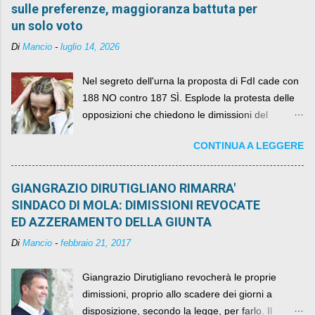
sulle preferenze, maggioranza battuta per
un solo voto
Di
Mancio
-
luglio 14, 2026
Nel segreto dell'urna la proposta di FdI cade con
188 NO contro 187 SÌ. Esplode la protesta delle
opposizioni che chiedono le dimissioni del
governo, mentre la coalizione si spacca sul nodo
CONTINUA A LEGGERE
della legge elettorale
GIANGRAZIO DIRUTIGLIANO RIMARRA'
SINDACO DI MOLA: DIMISSIONI REVOCATE
ED AZZERAMENTO DELLA GIUNTA
Di
Mancio
-
febbraio 21, 2017
Giangrazio Dirutigliano revocherà le proprie
dimissioni, proprio allo scadere dei giorni a
disposizione, secondo la legge, per farlo. Il